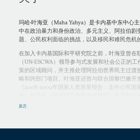
玛哈•叶海亚（Maha Yahya）是卡内基中东中
中在政治暴力和身份政治、多元主义、阿拉伯剧
题、公民权利面临的挑战，以及移民和难民危机
在加入卡内基国际和平研究院之前，叶海亚曾在
（UN-ESCWA）领导参与式发展和社会公正的
策的区域顾问，并主推处理阿拉伯世界民主过渡
略和跨部门项目。叶海亚还曾与联合国黎巴嫩开
《2008-2009年国家人类发展报告：走向公民
外，她还是《麻省理工学院中东研究》电子杂志
展开
叶海亚曾在国际组织和私营部门担任顾问，进行
策、文化遗产保护、减少贫困、住房和社区发展
嫩、巴基斯坦、阿曼、埃及、约旦、沙特阿拉伯
目提供咨询。她曾在多个咨询委员会任职，包括