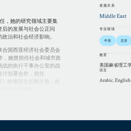
隶属关系
Middle East
心主任，她的研究领域主要集
变后的发展与社会公正问
专业领域
的政治和社会经济影响。
中东
北非
联合国西亚经济社会委员会
教育
工作，她曾担任社会和城市政
美国麻省理工
挑战的执行干事办公室的战
语言
发计划署合作，担任
Arabic, English
国家》的项目主任和主笔。此
的创始人和编辑。
社会经济政策分析、发展政
等项目提供建议，并为黎巴
和伊朗等各国的战后重建项
麻省理工学院泛阿拉伯地区