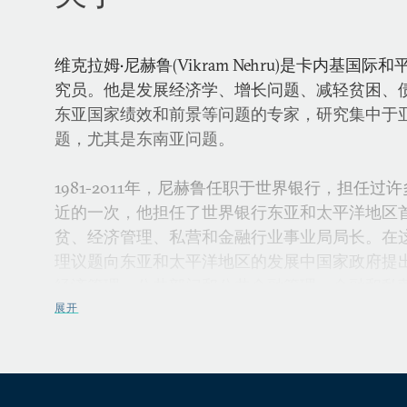
维克拉姆•尼赫鲁(Vikram Nehru)是卡内基
究员。他是发展经济学、增长问题、减轻贫困、
东亚国家绩效和前景等问题的专家，研究集中于
题，尤其是东南亚问题。
1981-2011年，尼赫鲁任职于世界银行，担任
近的一次，他担任了世界银行东亚和太平洋地区
贫、经济管理、私营和金融行业事业局局长。在
理议题向东亚和太平洋地区的发展中国家政府提
经济管理、公共部门和公共金融管理、金融和私
域。
展开
此前，尼赫鲁主管世界银行的经济政策和债务部
项目、开发用于分析增长和财政政策的新工具和