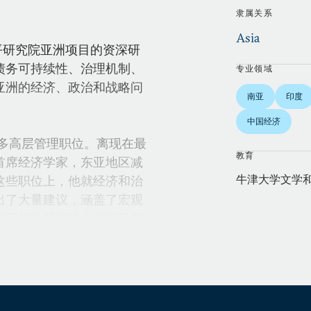
隶属关系
Asia
国际和平研究院亚洲项目的资深研
债务可持续性、治理机制、
专业领域
亚洲的经济、政治和战略问
南亚
印度
中国经济
过许多高层管理职位。离现在最
教育
首席经济学家，东亚地区减
牛津大学文学
这些职位上，他就经济和治
出了大量建议，涵盖了宏观
营部门发展和减少贫困等领
门，负责管理全球债务免除
技术、次国家和地区的发