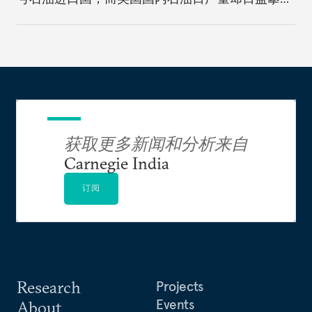
升，由进口国转变为主要石油生产国。同时，美国
大规模天然气的开发、奥巴马政府的石油战略，都
对美国减少对海湾石油国的依赖、实现能源独立做
出了贡献。虽然随着中国对海湾石油的依赖度逐渐
增加，在该地域影响力会加深，但由其完全替代美
国成为海湾地区守护神的可能性不大。对于美国而
言，对产油国依赖度的减少、国防预算紧缩，均会
获取更多新闻和分析来自
成为美国削减其在海湾防务军控力的诱因。因此，
Carnegie India
面对美国的军事退潮和中国对海湾的虎视眈眈，新
德里要多加揣测才是明智之举。
订阅
Research
Projects
Events
About