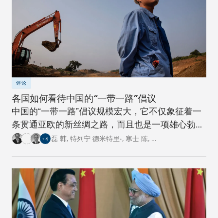
评论
各国如何看待中国的“一带一路”倡议
中国的“一带一路”倡议规模宏大，它不仅象征着一
条贯通亚欧的新丝绸之路，而且也是一项雄心勃勃
的跨国基础设施建设工程。对此，卡内基四个研究
磊 韩
,
特列宁 德米特里•
,
寒士 陈
,
…
+
4
中心的专家从各自国家的角度阐述了对这一倡议的
看法。