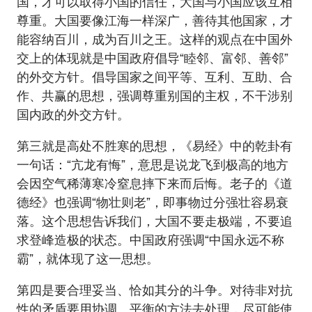
国，才可以取得小国的信任，大国与小国应该互相
尊重。大国要像江海一样深广，善待其他国家，才
能容纳百川，成为百川之王。这样的观点在中国外
交上的体现就是中国政府倡导“睦邻、富邻、善邻”
的外交方针。倡导国家之间平等、互利、互助、合
作、共赢的思想，强调尊重别国的主权，不干涉别
国内政的外交方针。
第三就是高处不胜寒的思想，《易经》中的乾卦有
一句话：“亢龙有悔”，意思是说龙飞到极高的地方
会因空气稀薄寒冷窒息摔下来而后悔。老子的《道
德经》也强调“物壮则老”，即事物过分强壮容易衰
落。这个思想告诉我们，大国不要走极端，不要追
求登峰造极的状态。中国政府强调“中国永远不称
霸”，就体现了这一思想。
第四是要合理妥当、恰如其分的斗争。对待非对抗
性的矛盾要用协调、平衡的方法去处理，尽可能使