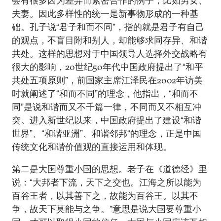
会有很多因为差异而紧密合作的例子，比如男女、
夫妻。因此多样性的统一是新事物形成的一种基
础。孔子说“君子和而不同”，指的就是君子有自己
的观点，不盲目附和别人，却能够求同存异、和谐
共处。这样的思想对于中国领导人选择外交战略有
很大的影响，20世纪50年代中国政府提出了“和平
共处五项原则”，前国家主席江泽民在2002年访美
时就阐述了“和而不同”的理念，他指出，“和而不
同”是说和谐而又不千篇一律，不同而又不相互冲
突。进入新世纪以来，中国政府提出了建设“和谐
世界”、“和谐亚洲”、和谐邻邦“的理念，正是中国
传统文化和谐价值观的直接运用和体现。
第二是大国尊重小国的思想。老子在《道德经》里
说：“大邦者下流，天下之交也。江海之所以能为
百谷王者，以其善下之，故能为百谷王。以其不
争，故天下莫能与之争。”意思是说大国要尊重小