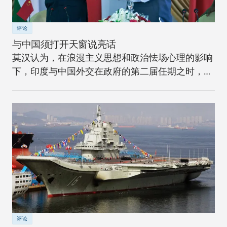
深入的探究。
评论
与中国须打开天窗说亮话
莫汉认为，在浪漫主义思想和政治怯场心理的影响
下，印度与中国外交在政府的第二届任期之时，已
偏离了正常航线。而中国总理李克强5月到访印度
可谓天赐良机，可使新德里的对华政策回归现实。
莫汉指出，要让新德里回归现实，必须先校正中印
关系中的四个失衡点：边境的军事失衡问题，印度
与他国（比如美国，日本，越南，巴基斯坦）的关
系，西藏和克什米尔的问题，以及经济关系。为了
解决这些不平衡，新德里必须改变目前对中国所采
取的外交风格。莫汉呼吁，在与李克强的会谈中，
辛格应避开一贯的空话，聚焦于两国之间的重大分
歧，坦诚相见，从而探索出中印两国切实可行的解
评论
决方案。