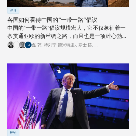
评论
各国如何看待中国的“一带一路”倡议
中国的“一带一路”倡议规模宏大，它不仅象征着一
条贯通亚欧的新丝绸之路，而且也是一项雄心勃勃
的跨国基础设施建设工程。对此，卡内基四个研究
磊 韩
,
特列宁 德米特里•
,
寒士 陈
,
…
+
4
中心的专家从各自国家的角度阐述了对这一倡议的
看法。
评论