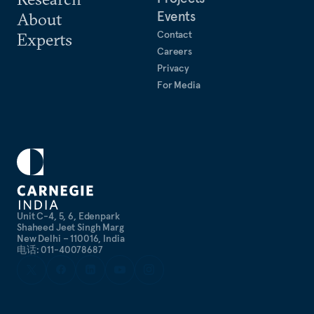
Events
About
Contact
Experts
Careers
Privacy
For Media
Unit C-4, 5, 6, Edenpark
Shaheed Jeet Singh Marg
New Delhi – 110016, India
电话: 011-40078687