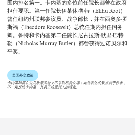
围内排名第一。卡内基的多位前任院长都曾在政府
担任要职。第一任院长伊莱休•鲁特（Elihu Root）
曾任纽约州联邦参议员、战争部长，并在西奥多•罗
斯福（Theodore Roosevelt）总统任期内担任国务
卿。鲁特和卡内基第二任院长尼古拉斯•默里•巴特
勒（Nicholas Murray Butler）都曾获得过诺贝尔和
平奖。
美国外交政策
卡内基印度在公共政策问题上不采取机构立场；此处表达的观点属于作者，
不一定反映卡内基、其员工或受托人的观点。