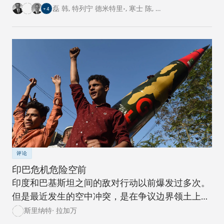
的跨国基础设施建设工程。对此，卡内基四个研究
磊 韩
,
特列宁 德米特里•
,
寒士 陈
,
…
+
4
中心的专家从各自国家的角度阐述了对这一倡议的
看法。
评论
印巴危机危险空前
印度和巴基斯坦之间的敌对行动以前爆发过多次。
但是最近发生的空中冲突，是在争议边界领土上爆
发冲突的升级，后果危险。
斯里纳特· 拉加万