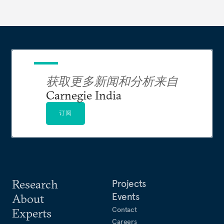
获取更多新闻和分析来自
Carnegie India
订阅
Research
Projects
Events
About
Contact
Experts
Careers