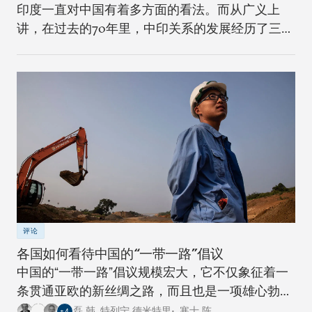
印度一直对中国有着多方面的看法。而从广义上
讲，在过去的70年里，中印关系的发展经历了三个
不同的阶段。
评论
各国如何看待中国的“一带一路”倡议
中国的“一带一路”倡议规模宏大，它不仅象征着一
条贯通亚欧的新丝绸之路，而且也是一项雄心勃勃
的跨国基础设施建设工程。对此，卡内基四个研究
磊 韩
,
特列宁 德米特里•
,
寒士 陈
,
…
+
4