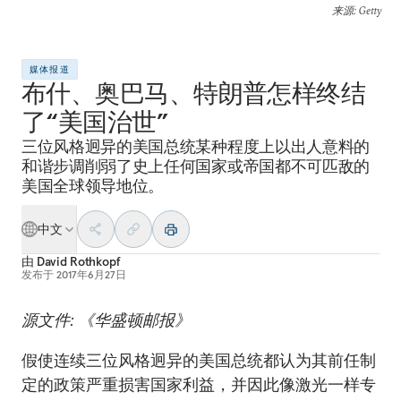
来源
: Getty
媒体报道
布什、奥巴马、特朗普怎样终结
了“美国治世”
三位风格迥异的美国总统某种程度上以出人意料的
和谐步调削弱了史上任何国家或帝国都不可匹敌的
美国全球领导地位。
中文
由
David Rothkopf
发布于
2017年6月27日
源文件: 《华盛顿邮报》
假使连续三位风格迥异的美国总统都认为其前任制
定的政策严重损害国家利益，并因此像激光一样专