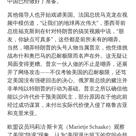
中国已经做好了准备。
其他领导人也开始戏谑美国。法国总统马克龙在视
频中模仿道，“让我们的地球再次伟大”，墨西哥前
总统福克斯则在针对特朗普的搞笑视频中说，“朋
友，你缺点可真多”，这些都是前所未有的嘲弄。
当然，嘲弄特朗普的头号人物当属普京，他凭借挑
战布什和奥巴马的忍耐极限而名声在外。这无疑让
局面变得更糟。普京一伙人做的不止是嘲弄，还展
开了网络攻击——不仅考验美国的忍耐极限，还笃
定美国没有强硬回击的决心。俄罗斯总统的赌注并
非单纯以特朗普的行动为基础。普京之所以确信他
能以少许代价干预美国民主，部分原因在于他此前
经过成功谋算，未付出实际代价便入侵了格鲁吉亚
和克里米亚。
欧盟议员玛莉洁·斯卡克（Marietje Schaake）观察
了美国“隐退”现象，认为“美国退出留下的空间会鼓