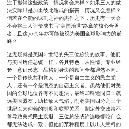
注于撤销这些政策，情况将会怎样？如果三人的做
法实际只是加重彼此造成的损害，情况又会怎样？
倘若在全能的讽刺之神的杰作之下，历史有一天会
不会将三人评价成书写“美国治世”终章的核心合著
者，且这70余年亦可能被视为美国全球影响力的巅
峰？
这无疑就是美国21世纪的头三位总统的故事。他们
与美国历任总统一样，各具特色，从性情、专业经
验、意识形态、品格到身边的顾问全都迥然不同。
一个是传统共和党人，一个是自由主义的民主党
人，还有一个是病态的自恋主义者。虽然他们对美
国的全球地位各有不同想法，最终却殊途同归：疏
远美国盟友，助长敌人气焰，削弱美国四分之三个
世纪以来仰赖的制度和联盟关系，制定外交政策不
善导致美式民主衰退。三位总统或许连晚餐吃什么
都无法达成一致，但他们某种程度上以出人意料的