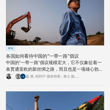
评论
各国如何看待中国的“一带一路”倡议
中国的“一带一路”倡议规模宏大，它不仅象征着一
条贯通亚欧的新丝绸之路，而且也是一项雄心勃勃
的跨国基础设施建设工程。对此，卡内基四个研究
磊 韩
,
特列宁 德米特里•
,
寒士 陈
,
…
+
4
中心的专家从各自国家的角度阐述了对这一倡议的
看法。