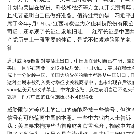
计划与美国在贸易、科技和经济等方面展开长期博弈
且想要证明自己已做好准备。值得注意的是，习近平
席于今年5月中旬赴江西考察金力永磁科技股份有限公
司后，还参观了长征出发地旧址——红军长征是中国
产党历史上一段重要的佳话，是党不怕艰难险阻的象
征。
通过威胁要限制对美稀土出口，中国意在证明自己有能力牵
美国，且能在需要时采取相应对策。中国明白，美国在稀土
属上十分依赖中国。美国大约80%的稀土都是从中国进口，
这种金属未被列入美对华征收关税商品中，也未出现在后续
3000亿美元征收清单上。中方这么做，意在表明自己不会束
就擒，针对中国的任何施压都不可能得逞。
威胁限制对美稀土的出口的确能释放一些信号，但这
信号有可能偏离中国的本意。一些中方业内人士告诉
我：美国要求拘押华为首席财务官孟晚舟，招致中方
取了过激行为。这虽不是主流观点，却表明中国也存