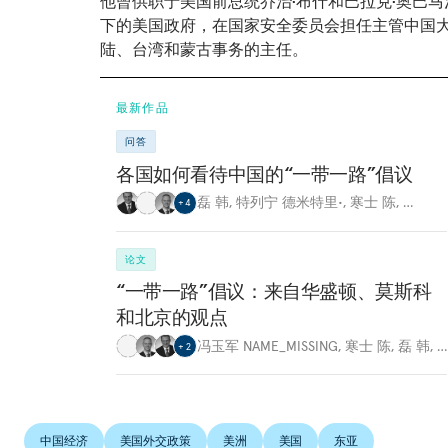
他曾供职于美国前总统乔治•布什和巴拉克•奥巴马
下的美国政府，在国家安全委员会担任主管中国
陆、台湾和蒙古事务的主任。
最新作品
问答
各国如何看待中国的“一带一路”倡议
磊 韩
,
特列宁 德米特里•
,
寒士 陈
,
…
+
4
论文
“一带一路”倡议：来自华盛顿、莫斯科
和北京的观点
冯玉军 NAME_MISSING
,
寒士 陈
,
磊 韩
,
…
+
2
中国经济
美国外交政策
美洲
美国
东亚