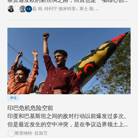
的跨国基础设施建设工程。对此，卡内基四个研究
磊 韩
,
特列宁 德米特里•
,
寒士 陈
,
…
+
4
中心的专家从各自国家的角度阐述了对这一倡议的
看法。
评论
印巴危机危险空前
印度和巴基斯坦之间的敌对行动以前爆发过多次。
但是最近发生的空中冲突，是在争议边界领土上爆
发冲突的升级，后果危险。
斯里纳特· 拉加万