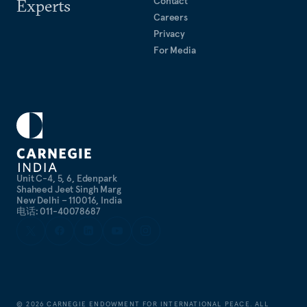
Contact
Experts
Careers
Privacy
For Media
Unit C-4, 5, 6, Edenpark
Shaheed Jeet Singh Marg
New Delhi – 110016, India
电话: 011-40078687
©
2026
CARNEGIE ENDOWMENT FOR INTERNATIONAL PEACE. ALL