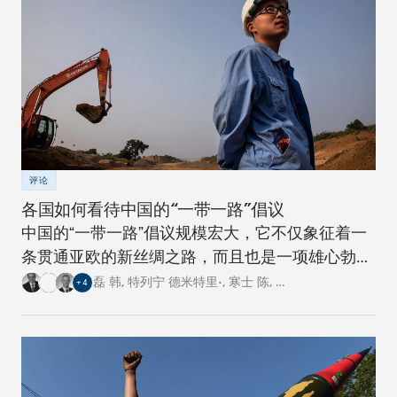
评论
各国如何看待中国的“一带一路”倡议
中国的“一带一路”倡议规模宏大，它不仅象征着一
条贯通亚欧的新丝绸之路，而且也是一项雄心勃勃
的跨国基础设施建设工程。对此，卡内基四个研究
磊 韩
,
特列宁 德米特里•
,
寒士 陈
,
…
+
4
中心的专家从各自国家的角度阐述了对这一倡议的
看法。