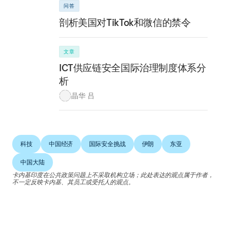
问答
剖析美国对TikTok和微信的禁令
文章
ICT供应链安全国际治理制度体系分
析
晶华 吕
科技
中国经济
国际安全挑战
伊朗
东亚
中国大陆
卡内基印度在公共政策问题上不采取机构立场；此处表达的观点属于作者，
不一定反映卡内基、其员工或受托人的观点。