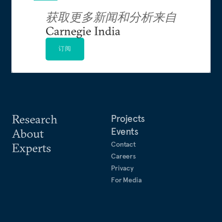
获取更多新闻和分析来自
Carnegie India
订阅
Research
Projects
Events
About
Contact
Experts
Careers
Privacy
For Media