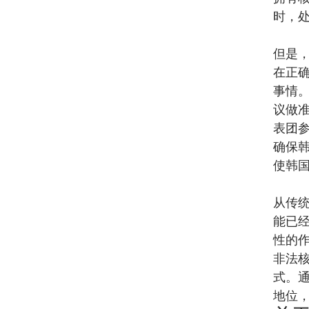
时，
但是
在正
事情
议做
表团
确保
使韩
从传
能已
性的
非法
式。
地位