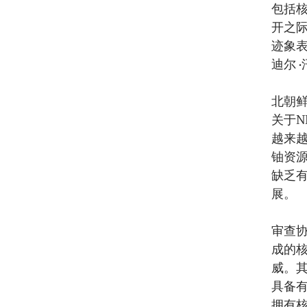
包括
开之
迹象
迪尔 •
北朝
关于
越来越
铀资
缺乏
展。
审查
成的
威。
具备
拥有