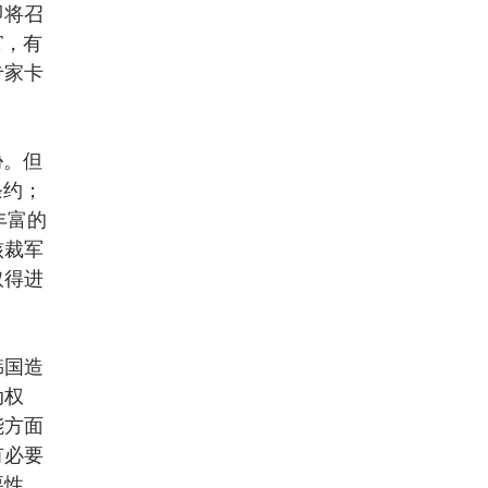
即将召
T，有
专家卡
胁。但
条约；
丰富的
核裁军
取得进
韩国造
动权
能方面
有必要
要性