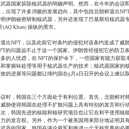
核武器国家摈除核武器的明确声明。然而，在今年的会议
际，出现了许多消极的发展趋向，其中包括北朝鲜退出NP
表明伊朗秘密研制核武器，另外还发现了巴基斯坦核武器
汗(AQ Khan) 操纵的黑市。
鲜退出NPT，以及此前它对条约的侵犯对该条约造成了威
NPT的问题远不止于这一个国家。伊朗曾经侵犯它的防卫
多的人忧虑，在 NPT的保护伞下，一些国家有能力获取
源和掌握钚处理等用于核武器生产的技术；核武器国家的
有效的进展等问题都让缔约国在5月2日召开的会议上难以
协议时，韩国在三个方面处于有利位置。首先，北朝鲜对
核威胁使得韩国在处理不扩散问题上具有特别的发言和行
其次，韩国先进的核能和核研究项目也让它在和平使用核
有力的发言权。另外，作为一个被美国用来部分地证明其
核武器的国家，韩国在谈论裁军和推进一个无核世界的必