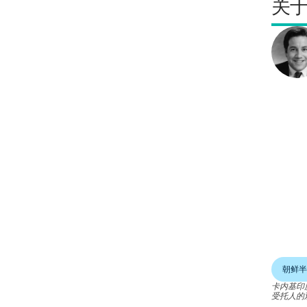
关
朝鲜半
卡内基印
受托人的