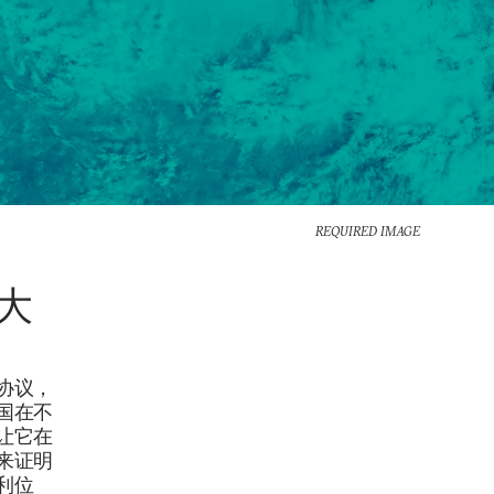
REQUIRED IMAGE
大
协议，
国在不
让它在
来证明
利位