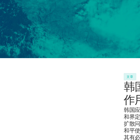
文章
韩
作
韩国
和界
扩散
和平
其有