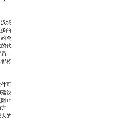
。汉城
更多的
纽约会
权的代
官员，
忽都将
文件可
和建设
进阻止
的方
强大的