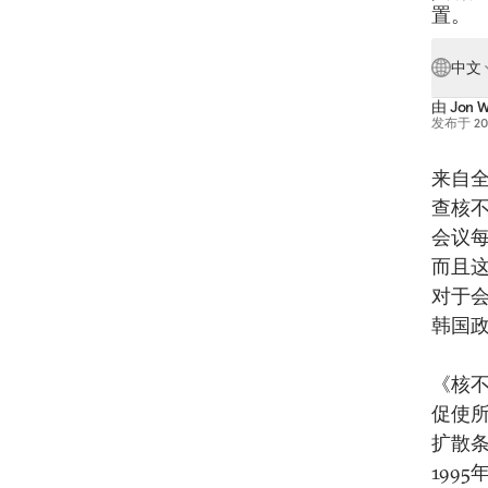
置。
中文
由
Jon W
发布于
2
来自全
查核
会议
而且
对于
韩国
《核
促使
扩散
199