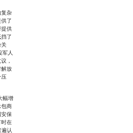
治复杂
提供了
府提供
抵挡了
杂关
役军人
抗议，
对解放
分压
大幅增
承包商
国安保
有时在
普遍认