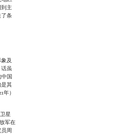
调到主
造了条
形象及
。话虽
的中国
构是其
21年）
王卫星
解放军在
究员周