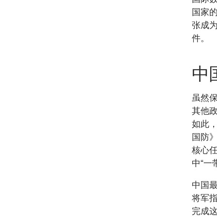
国家
张成
件。
中
虽然
其他
如此，
国防
核心任
中“一
中国
将军指
完成