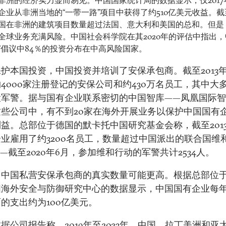
非洲的经济实力显而易见。中国国家统计局的数据显示，仅2017
企业从非洲当地的“一带一路”项目中获得了约510亿美元收益。截至
国在非洲的建筑项目数量超过法国、意大利和美国的总和。但是
全球业务充满风险。中国社会科学院在其2020年的评估中指出，
”倡议中84％的投资分布在中高风险国家。
护本国投资，中国投资并培训了安保承包商。截至2013
4000家注册登记的安保公司和约430万名员工，其中大
役军警。据与国有企业联系密切的中国智库——凤凰国际
这些公司中，有不到20家在海外开展业务以保护中国国有
益。总部位于德国的默卡托中国研究基金会称，截至201
业雇用了约3200名员工，数量超过中国派出的联合国维
—截至2020年6月，参加维和行动的军警共计2534人。
，中国私营安保承包商的真实数量可能更高。根据总部位
国海外安全与防御研究中心的数据显示，中国国有企业每
的支出约为100亿美元。
据公司报告称，2019年至2023年，中国、拉丁美洲和亚