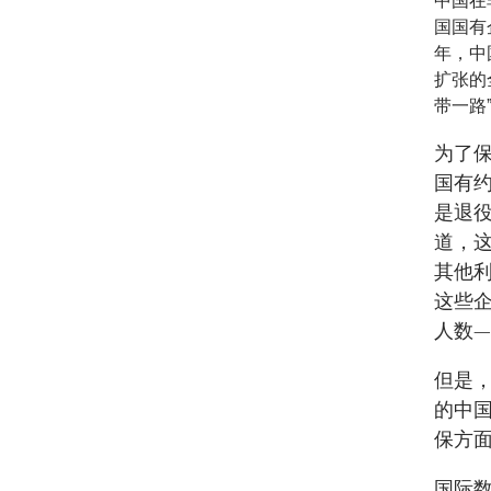
中国在
国国有
年，中
扩张的
带一路
为了保
国有约
是退
道，
其他利
这些企
人数—
但是
的中
保方面
国际数