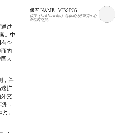
保罗 NAME_MISSING
保罗（Paul Nantulya）是非洲战略研究中心
助理研究员。
度通过
交官。中
国有企
包商的
中国大
则，并
迅速扩
的外交
非洲，
0万。