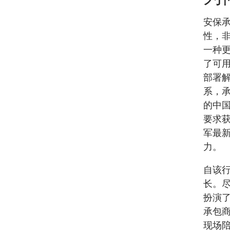
安保
性，
一种
了可
部署
系，承
的中
要求
军最
力。
自该行
长。
扮演
承包
现场陪