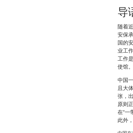
导
随着
安保承
国的
业工
工作
使馆
中国一
且大
张，
原则正
在“一
此外，