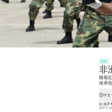
文章
非
随着
保承包
中文
由
保罗 N
发布于
2