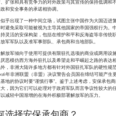
信、扩张和具有竞争力的对外政策与其宣传的保持低调和
内政和安全事务的承诺相协调。
来似乎出现了一种中间立场，试图主张中国作为大国迈进
同时避免采取可能被视为主导其他国家的帝国强权行为。
保持灵活的安保构架，包括在维护和平和反海盗等非传统
解放军军队以及准军事部队、承包商和当地部队。
，解放军倾向于使用可提供有限驻扎选项的商业或两用设
国厌恶模仿西方海外驻扎以及希望走和平崛起之路的表达
此外，非洲大陆许多地方都有针对外国驻扎军队的硬性规
016年非洲联盟（非盟）决议警告会员国在缔结可能产生
基地的协议时要“谨慎行事”。鉴于上述考虑，安保承包
重大，因为它们可以处理对于政府军队而言争议性较大的
可以减轻中国渐增的在海外积极部署解放军的压力。
何选择安保承包商？