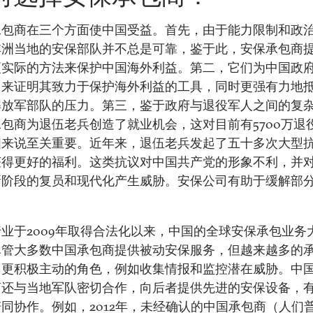
承包商在三个方面使中国受益。首先，由于能力限制和政
非洲当地的安保部队并不总是可靠，鉴于此，安保承包商
更实际的方法来保护中国海外利益。第二，它们为中国政
用来证明其致力于保护海外利益的工具，同时更强有力地
解放军部队的压力。第三，鉴于政府与退役军人之间的复
包商为退伍老兵创造了就业机会，这对目前有5700万退
国来说至关重要。近年来，退伍老兵发起了五十多次大型
获得更好的福利。这类抗议对中国共产党的形象不利，并
新阶段的复员和现代化产生威胁。安保公司有助于缓解部
业于2009年取得合法化以来，中国的全球安保承包业务
尽管大多数中国承包商提供被动安保服务，但越来越多的
了更积极主动的角色，例如收集情报和监控潜在威胁。中
商还与当地军队密切合作，向后者提供先进的安保设备，
同协作。例如，2012年，未经确认的中国承包商（人们