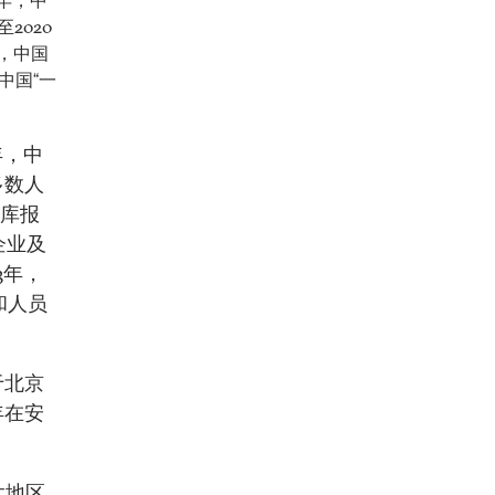
年，中
2020
，中国
中国“一
年，中
多数人
智库报
企业及
3年，
和人员
于北京
年在安
太地区