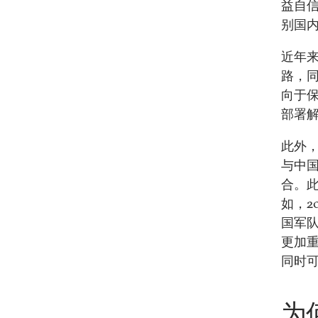
益自
别国
近年
路，
向于
部署
此外
与中
合。
如，2
国军队
更加
同时
为