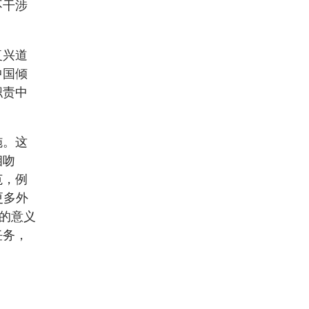
不干涉
复兴道
中国倾
职责中
施。这
相吻
范，例
更多外
商的意义
任务，