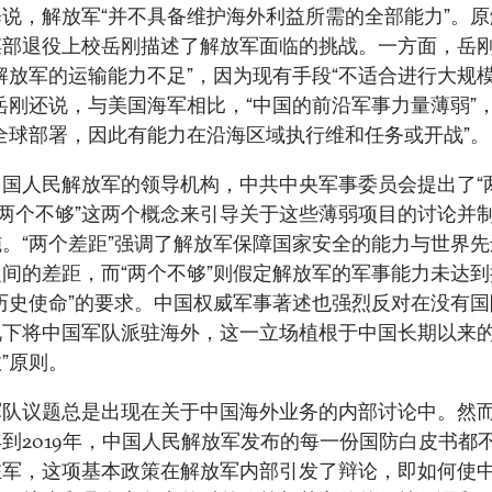
说，解放军“并不具备维护海外利益所需的全部能力”。
谋部退役上校岳刚描述了解放军面临的挑战。一方面，岳
解放军的运输能力不足”，因为现有手段“不适合进行大规
岳刚还说，与美国海军相比，“中国的前沿军事力量薄弱”
全球部署，因此有能力在沿海区域执行维和任务或开战”。
中国人民解放军的领导机构，中共中央军事委员会提出了“
“两个不够”这两个概念来引导关于这些薄弱项目的讨论并
。“两个差距”强调了解放军保障国家安全的能力与世界
间的差距，而“两个不够”则假定解放军的军事能力未达
历史使命”的要求。中国权威军事著述也强烈反对在没有
况下将中国军队派驻海外，这一立场植根于中国长期以来的
”原则。
军队议题总是出现在关于中国海外业务的内部讨论中。然
5年到2019年，中国人民解放军发布的每一份国防白皮书都
驻军，这项基本政策在解放军内部引发了辩论，即如何使