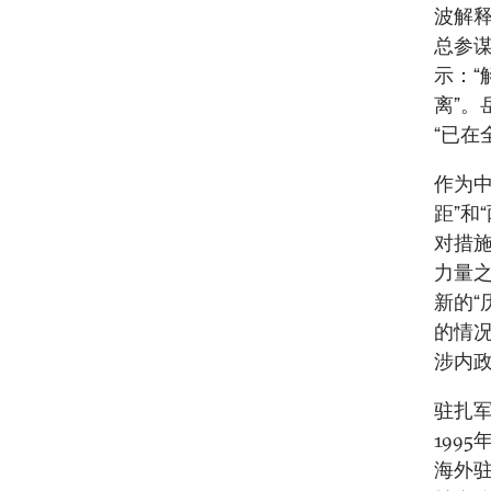
波解释
总参
示：“
离”。
“已在
作为
距”和
对措施
力量之
新的“
的情
涉内政
驻扎
199
海外