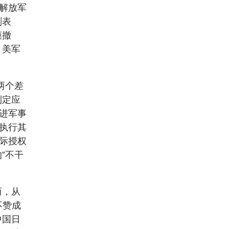
原解放军
刚表
模撤
，美军
两个差
制定应
先进军事
到执行其
国际授权
“不干
而，从
不赞成
中国日