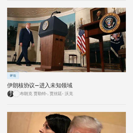
评论
伊朗核协议—进入未知领域
布朗克 贾勒特•
,
贾丝廷• 沃克