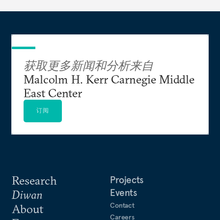
获取更多新闻和分析来自
Malcolm H. Kerr Carnegie Middle
East Center
订阅
Research
Projects
Events
Diwan
Contact
About
Careers