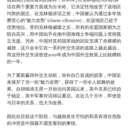
话在两个重要方面成为分水岭。它决定性地改变了该地区
均势的观念。在克林顿讲话之前，中国被认为通过多年煞
费苦心的“魅力攻势” (charm offensive)，在该地区已处于
优势地位。受到克林顿威慑之后，所有的东盟国家都为之
暗自高兴，而中国似乎在南中国海领土争端问题上变得孤
立无援。另外，中国对其邻国笨拙的回应充满了赤裸裸的
威胁，这只会令它在一系列外交失误的道路上越走越远，
而这些外交失误曾使2010年成为中国外交政策上比较糟糕
的一年。
为了重新赢得外交主动权，弥补自己造成的损害，中国近
来展开了另一轮“魅力攻势”，获得了一些令人鼓舞的效
果。自胡锦涛主席一月份访问美国以来，美中关系已经趋
于稳定，美中军事对话得以重启。在近几个月中，即便是
与日本的关系，也大为改善。
因此在目前这个阶段，与越南发生可怕的和具有潜在危险
的冲突是中国最不愿意看到的事情。