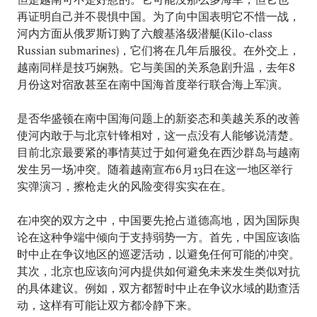
再证明自己并不畏惧中国。为了向中国表明它不惜一战，
河内方面从俄罗斯订购了六艘基洛级潜艇(Kilo-class
Russian submarines)，它们将在几年后服役。在外交上，
越南同样是技巧娴熟。它与美国的关系急剧升温，去年8
月份这对宿敌甚至在南中国海首度举行联合海上军演。
是否华盛顿在南中国海问题上的新姿态和美越关系的改善
使河内敢于与北京针锋相对，这一点没有人能够说清楚。
目前北京最要紧的事情莫过于如何避免在西沙群岛与越南
发生另一场冲突。随着越南宣布6月13日在这一地区举行
实弹演习，擦枪走火的风险变得实实在在。
在冲突的双方之中，中国要先抢占道德高地，因为国际舆
论在这种争端中倾向于支持弱势一方。首先，中国应该临
时中止在争议地区的巡逻活动，以避免任何可能的冲突。
其次，北京也应该向河内提供如何避免未来发生类似对抗
的具体建议。例如，双方都暂时中止在争议水域的勘查活
动，这样有可能让双方都冷静下来。