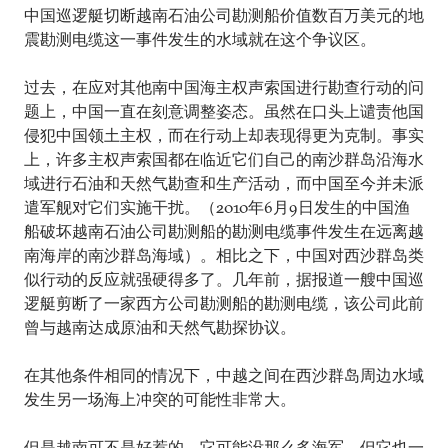
中国巡逻艇切断越南石油公司勘测船价值数百万美元的地
震勘测电缆这一事件发生的水域就在这个争议区。
过去，在应对其他南中国海主权声索国进行勘查行动的问
题上，中国一直在刻意调整姿态。虽然在口头上谴责他国
侵犯中国领土主权，而在行动上却表现得更为克制。事实
上，许多主权声索国都在临近它们自己的南沙群岛沿海水
域进行石油和天然气勘查和生产活动，而中国至今并未派
遣军舰对它们实施干扰。（2010年6月9日发生的中国渔
船破坏越南石油公司勘测船的勘测电缆事件发生在远离越
南海岸的南沙群岛海域）。相比之下，中国对西沙群岛类
似行动的反应就强硬得多了。几年前，据报道一艘中国巡
逻艇剪断了一家西方公司勘测船的勘测电缆，该公司此前
曾与越南达成原油和天然气勘探协议。
在其他条件相同的情况下，中越之间在西沙群岛周边水域
发生另一场海上冲突的可能性非常大。
但是越南可不是好惹的。它可能没那么多海军，但它也一