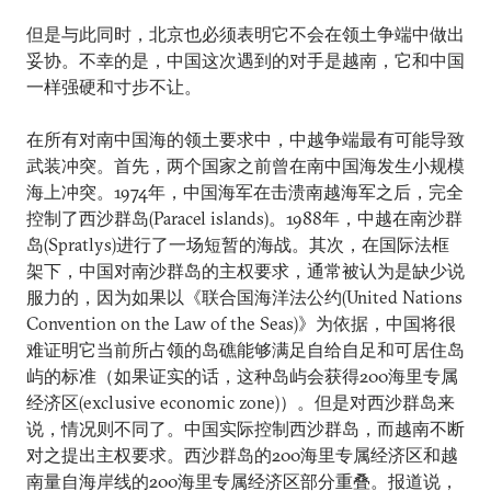
但是与此同时，北京也必须表明它不会在领土争端中做出
妥协。不幸的是，中国这次遇到的对手是越南，它和中国
一样强硬和寸步不让。
在所有对南中国海的领土要求中，中越争端最有可能导致
武装冲突。首先，两个国家之前曾在南中国海发生小规模
海上冲突。1974年，中国海军在击溃南越海军之后，完全
控制了西沙群岛(Paracel islands)。1988年，中越在南沙群
岛(Spratlys)进行了一场短暂的海战。其次，在国际法框
架下，中国对南沙群岛的主权要求，通常被认为是缺少说
服力的，因为如果以《联合国海洋法公约(United Nations
Convention on the Law of the Seas)》为依据，中国将很
难证明它当前所占领的岛礁能够满足自给自足和可居住岛
屿的标准（如果证实的话，这种岛屿会获得200海里专属
经济区(exclusive economic zone)）。但是对西沙群岛来
说，情况则不同了。中国实际控制西沙群岛，而越南不断
对之提出主权要求。西沙群岛的200海里专属经济区和越
南量自海岸线的200海里专属经济区部分重叠。报道说，