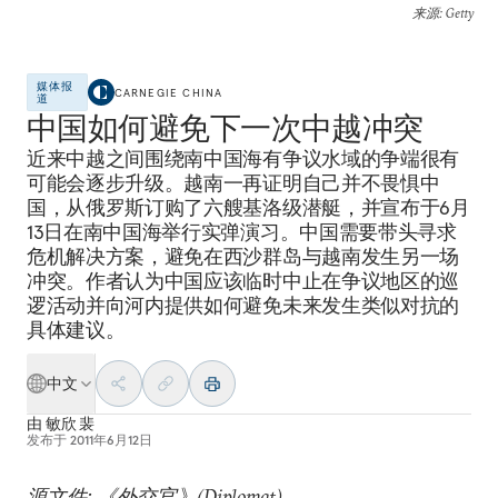
来源
: Getty
媒体报
CARNEGIE CHINA
道
中国如何避免下一次中越冲突
近来中越之间围绕南中国海有争议水域的争端很有
可能会逐步升级。越南一再证明自己并不畏惧中
国，从俄罗斯订购了六艘基洛级潜艇，并宣布于6月
13日在南中国海举行实弹演习。中国需要带头寻求
危机解决方案，避免在西沙群岛与越南发生另一场
冲突。作者认为中国应该临时中止在争议地区的巡
逻活动并向河内提供如何避免未来发生类似对抗的
具体建议。
中文
由
敏欣 裴
发布于
2011年6月12日
源文件: 《外交官》(Diplomat)