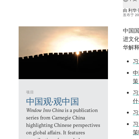
由
利华 
发布于
2
中国国
进文
华解
习
中
策
习
项目
中国观•观中国
什
Window Into China
is a publication
习
series from Carnegie China
习
highlighting Chinese perspectives
策
on global affairs. It features