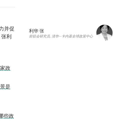
力并促
利华 张
，张利
前驻会研究员, 清华—卡内基全球政策中心
家政
景是
哪些政