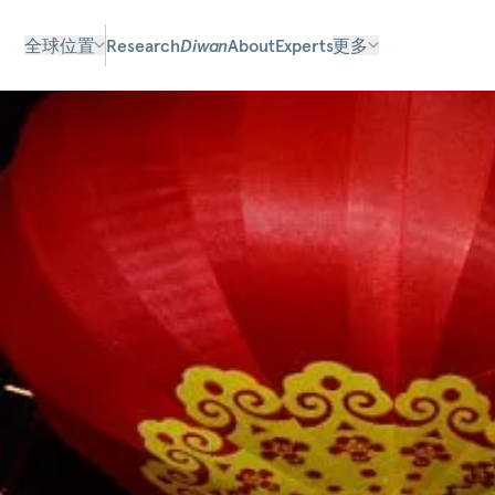
全球位置
Research
Diwan
About
Experts
更多