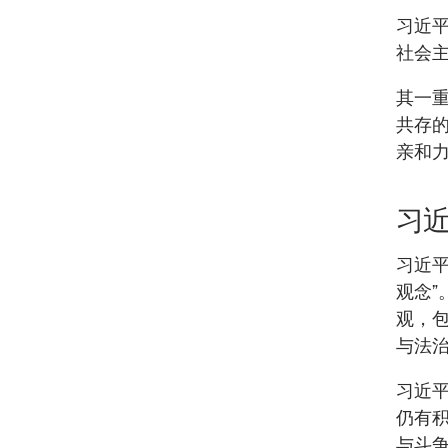
习近
社会
其一
共存
亲和
习
习近
观念
观，
与法
习近平
仍有
与斗争