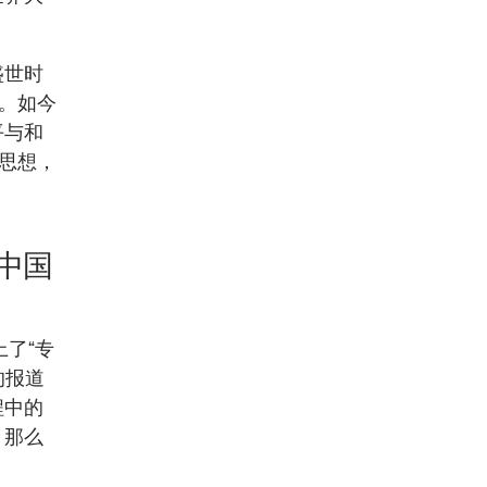
盛世时
”。如今
平与和
的思想，
中国
了“专
的报道
程中的
，那么