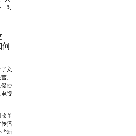
系，对
改
如何
行了文
经营。
也促使
京电视
制改革
化传播
一些新