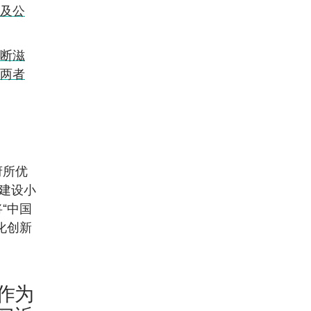
及公
断滋
两者
府所优
面建设小
“中国
化创新
作为