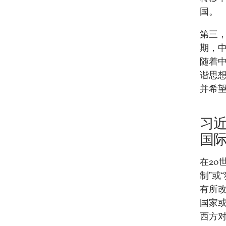
国。
第三
期，中
随着
谐思想
并希
习
国
在20
制”或
有所
国家
西方