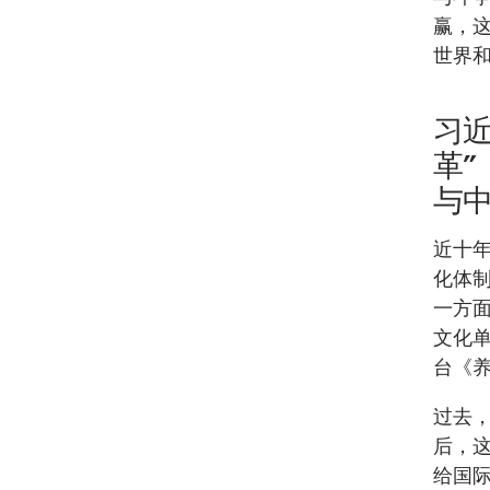
赢，
世界
习
革
与
近十
化体
一方
文化
台《
过去
后，
给国