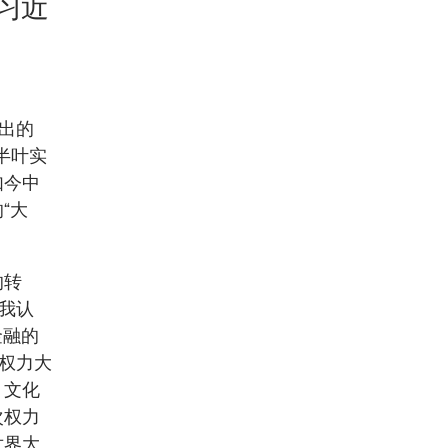
习近
出的
半叶实
如今中
“大
的转
我认
金融的
的权力大
、文化
次权力
世界大