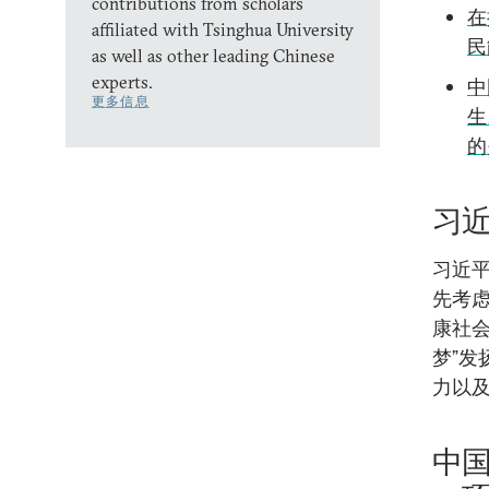
contributions from scholars
在
affiliated with Tsinghua University
民
as well as other leading Chinese
experts.
中
更多信息
生
的
习
习近
先考虑
康社
梦”
力以
中