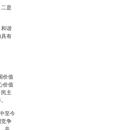
，二是
、和谐
加具有
国价值
心价值
、民主
等。
化中至今
调竞争
、共