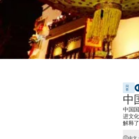
问
答
中
中国国
进文
解释
中文