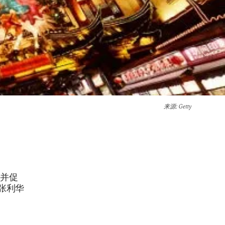
来源
: Getty
力并促
张利华