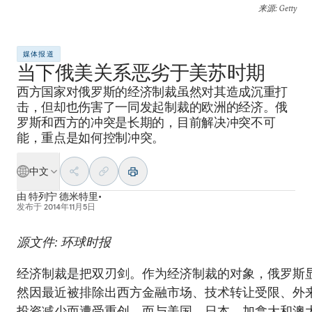
来源
: Getty
媒体报道
当下俄美关系恶劣于美苏时期
西方国家对俄罗斯的经济制裁虽然对其造成沉重打
击，但却也伤害了一同发起制裁的欧洲的经济。俄
罗斯和西方的冲突是长期的，目前解决冲突不可
能，重点是如何控制冲突。
中文
由
特列宁 德米特里•
发布于
2014年11月5日
源文件: 环球时报
经济制裁是把双刃剑。作为经济制裁的对象，俄罗斯
然因最近被排除出西方金融市场、技术转让受限、外
投资减少而遭受重创。而与美国、日本、加拿大和澳