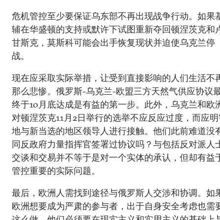
危机管控至少要保证乌东部不再出现战争行动。如果
辅在华盛顿的支持或默许下试图重新夺回顿涅茨克和
甘斯克，莫斯科可能会出手恢复现状并迫使乌克兰停
战。
现在应采取实际举措，让受到直接影响的人们生活不
那么悲惨。俄罗斯-乌克兰-欧盟三方天然气供应协议
终于10月底达成是有益的第一步。此外，乌克兰和欧
对顿涅茨克11月2日举行的选举不应反应过度，而应明
地与新当选的地区领导人进行接触。他们此前难道没
同反政府力量指挥官签署过协议吗？与包括反对派人
交谈和交易并不等于是对一个实体的承认，但却有益
管控重要的实际问题。
最后，欧洲人需找到途径与俄罗斯人交涉和协调。如
欧洲想要成为严肃的参与者，出于自身安全考虑也需
这么做，他们必须要在现实主义和实用主义的基础上