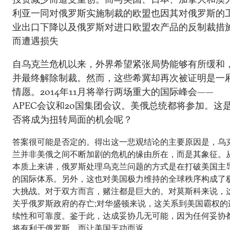
利亚一同对俄罗斯实施制裁的欧盟也因其对俄罗斯的
业出口下降以及俄罗斯对进口欧盟农产品的反制裁措
而遭遇损失
自乌克兰危机以来，外界希望紧张局势能够有所缓和
并最终解除制裁。然而，这些希冀却再次被证明是一
情愿。2014年11月将举行两场重大的国际峰会——
APEC会议和20国集团会议。美俄总统都将参加。这
否将成为扭转局面的机会呢？
答案很可能是否定的。得出这一悲观结论的主要原因是，乌
兰并非美俄之间不断加剧的危机的缘由所在，而是其象征。
本质上来讲，俄罗斯处理乌克兰问题的方式是在打破美国主
的国际体系。另外，这也对美国极力维持的全球秩序构成了
大挑战。对于双方而言，赌注都是巨大的。对莫斯科来说，
关乎俄罗斯政府的存亡;对华盛顿来说，这关系到美国霸权的
续性和可靠度。鉴于此，达成妥协几无可能，因为任何妥协
将有利于俄罗斯，而让美国无功而返。