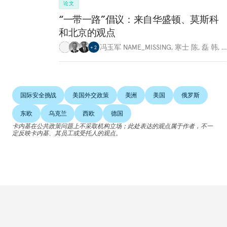
论文
“一带一路”倡议：来自华盛顿、莫斯科
和北京的观点
冯玉军 NAME_MISSING
,
寒士 陈
,
磊 韩
,
…
+
2
国际安全挑战
美国外交政策
美洲
美国
俄罗斯
东欧
乌克兰
西欧
德国
卡内基在公共政策问题上不采取机构立场；此处表达的观点属于作者，不一
定反映卡内基、其员工或受托人的观点。