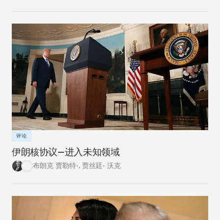
是试图通过谈判达成完美的协议。
评论
伊朗核协议—进入未知领域
布朗克 贾勒特•
,
贾丝廷• 沃克