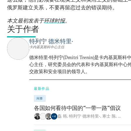
俄罗斯建立关系，不要再留恋过去的错误期待。
本文最初发表于
环球时报
。
关于作者
特列宁 德米特里•
卡内基莫斯科中心主任
德米特里•特列宁(Dmitri Trenin)是卡内基莫斯科
心主任，研究委员会的代表和卡内基莫斯科中心
交政策和安全项目的领导人。
最新作品
问答
各国如何看待中国的“一带一路”倡议
磊 韩
,
特列宁 德米特里•
,
寒士 陈
,
…
+
4