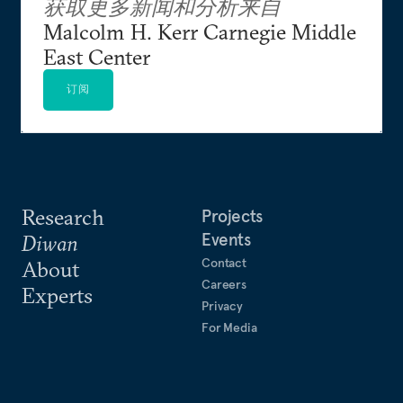
获取更多新闻和分析来自
Malcolm H. Kerr Carnegie Middle
East Center
订阅
Research
Projects
Events
Diwan
Contact
About
Careers
Experts
Privacy
For Media