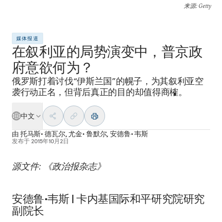
来源
: Getty
媒体报道
在叙利亚的局势演变中，普京政
府意欲何为？
俄罗斯打着讨伐“伊斯兰国”的幌子，为其叙利亚空
袭行动正名，但背后真正的目的却值得商榷。
中文
由
托马斯• 德瓦尔
,
尤金• 鲁默尔
,
安德鲁• 韦斯
发布于
2015年10月2日
源文件: 《政治报杂志》
安德鲁•韦斯
|
卡内基国际和平研究院研究
副院长