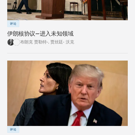
评论
伊朗核协议—进入未知领域
布朗克 贾勒特•
,
贾丝廷• 沃克
评论