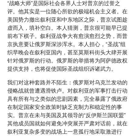
“战略大师”是国际社会各界人士对普京的过誉之
评。他其实是一位随心所欲的极端机会主义者。在
美国势力撤出叙利亚和中东地区之际，普京试图趁
虚而入，填补空白。本人猜测，普京很可能早已提
前布下棋子。叙利亚战争大有愈演愈烈之势，而普
京执意要让俄罗斯深涉浑水。本人担心，“圣战”组
织早晚会在叙利亚国内，甚至莫斯科街头大肆开展
针对俄罗斯的行动。俄罗斯的举措将为阿萨德政权
提供支持，也将促使国际圣战组织诉诸武力。
我们对这种套路并不陌生：俄罗斯对乌克兰发动的
侵略战就曾遭遇滑铁卢。对叙利亚的军事打击行动
具有所有与之类似的悲剧因素，完全暴露了俄政府
在制定国家安全政策时缺乏克制力和稳定性的事
实。普京在未与美国及其领导的“反伊斯兰国联盟”
其他成员国就如何避免冲突展开严肃对话前，就在
叙利亚复杂多变的战场上一意孤行地采取激进行