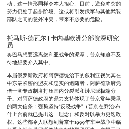
动，这一情形同样令本人担心。目前，避免冲突的
努力仍处于起步阶段。这或将引发俄军与其他武装
部队之间的意外冲突，带来不必要的危险。
托马斯•德瓦尔
|
卡内基欧洲分部资深研究
员
奥巴马想要远离叙利亚战争的泥潭，普京却迫不及
待地想要介入其中。
本届俄罗斯政府将阿萨德统治下的叙利亚视为其在
中东最紧密的盟友和忠实的追随者，阿萨德政府凭
借一党专政制度打压国内分裂派和逊尼派极端分
子。对阿萨德政府的鼎力支持体现了普京常年秉承
的两大信条：强势坚持“反恐战争”（普京在乔治•布
什上台前就已提出这一理念）和反对以暴力更迭政
权。这些都令人联想到普京于1999年车臣战争中临