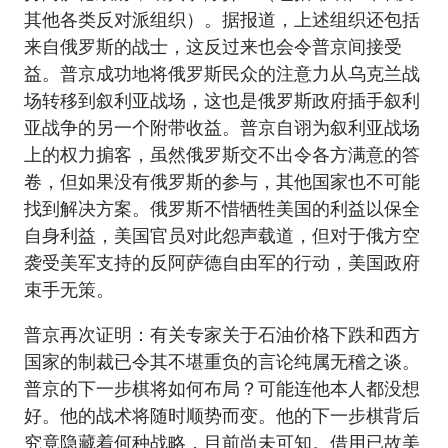
其他各类反对派组织）。据报道，上述组织还包括
来自俄罗斯的战士，这反过来也会令普京间接受
益。普京成功地将俄罗斯民众的注意力从乌克兰战
场转移到叙利亚战场，这也是俄罗斯政府插手叙利
亚战争的另一个附带收益。普京自诩为叙利亚战场
上的权力掮客，虽然俄罗斯交不出令各方满意的答
卷，但如果没有俄罗斯的参与，其他国家也不可能
找到解决方案。俄罗斯不惜牺牲美国的利益以保全
自身利益，美国官员对此怨声载道，但对于俄方空
袭受美军支持的反阿萨德自由军的行动，美国政府
束手无策。
普京再次证明：有关专家关于石油价格下跌和西方
国家的制裁已令其不堪重负的言论纯属无稽之谈。
普京的下一步棋将如何布局？可能连他本人都没想
好。他的战术将随时顺势而变。他的下一步棋背后
究竟隐藏着何种战略，目前尚未可知。借用已故美