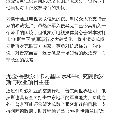
危受命就任俄罗斯总统之初的那段历史，也揭示了
他当初对于俄政权垮台的担忧。
习惯于通过电视获取信息的俄罗斯民众大都支持普
京的独裁统治。虽然俄军入侵乌克兰已令其陷入一
个棘手的困境，但俄罗斯电视媒体势必会对本次打
击“伊斯兰国”的军事行动大肆美化，将其渲染成俄
罗斯再次完胜西方国家、英勇对抗恐怖分子的传
说。对普京而言，这更像是一场短暂的政治秀，而
非长远的战略。
尤金•鲁默尔
|
卡内基国际和平研究院俄罗
斯与欧亚项目主任
通过针对叙利亚的空袭行动，普京向世界证明，俄
罗斯也具备全面打击中东地区的军事能力。除此之
外，普京可能还希望达成数个紧密相连的目标：支
持阿萨德政府，助其铲除异己（包括“伊斯兰国”及