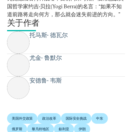
国哲学家约吉•贝拉(Yogi Berra)的名言：“如果不知
道前路将走向何方，那么就会迷失前进的方向。”
关于作者
托马斯• 德瓦尔
尤金• 鲁默尔
安德鲁• 韦斯
美国外交政策
政治改革
国际安全挑战
中东
俄罗斯
黎凡特地区
叙利亚
伊朗