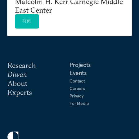
Malcolm H. Kerr Carnegie Middle
East Center
订阅
Research
Projects
Events
Diwan
Contact
About
Careers
Experts
Privacy
For Media