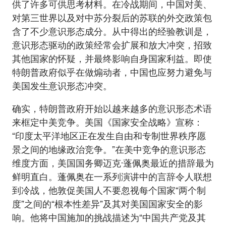
供了许多可供思考材料。在冷战期间，中国对美、
对第三世界以及对中苏分裂后的苏联的外交政策包
含了不少意识形态成分。从中得出的经验教训是，
意识形态驱动的政策经常会扩展和放大冲突，招致
其他国家的怀疑，并最终影响自身国家利益。即使
特朗普政府似乎在做煽动者，中国也应努力避免与
美国发生意识形态冲突。
确实，特朗普政府开始以越来越多的意识形态术语
来框定中美竞争。美国《国家安全战略》宣称：
“印度太平洋地区正在发生自由和专制世界秩序愿
景之间的地缘政治竞争。”在美中竞争的意识形态
维度方面，美国国务卿迈克·蓬佩奥最近的措辞最为
鲜明直白。蓬佩奥在一系列演讲中的言辞令人联想
到冷战，他敦促美国人不要忽视每个国家“两个制
度”之间的“根本性差异”及其对美国国家安全的影
响。他将中国施加的挑战描述为“中国共产党及其