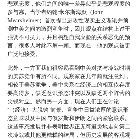
悲观态度，他们之间的唯一差异似乎是悲观程度的
多与寡。当学者约翰·米尔斯海默（John
Mearsheimer）首次提出进攻性现实主义理论并预
测中美之间的激烈竞争时，因其观点在结构上过于
强调不可抗力，并且构想自我应验的关系恶化的预
言，很多人对此不屑一顾。而现在，他的观点被更
广泛地接受。
此外，一方面我们很容易看到中美对抗与冷战时期
的美苏竞争有所不同。观察家在几年前就注意到，
相较于美苏竞争，美中关系在经济上的相互依存度
要高得多，缺乏意识形态冲突以及缺乏两个阵营的
尖锐对立。然而另一方面，现在人们正在讨论
“（经济）大脱钩”前景、竞争中日益浓厚的意识形
态意味以及中国与俄罗斯和伊朗之间的紧密联系。
这些事态发展并非表明世界正无可避免地走向第二
次冷战或其他更糟糕的结局，但历史发展的客观规