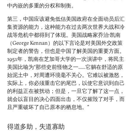
中内嵌的多重的分权和制衡。
第三，中国应该避免低估美国政府在全面动员后汇
集资源的能力，这种能力在过去两次世界大战和冷
战等危机中都得到了体现。美国战略家乔治·凯南
（George Kennan）的以下言论是对美国外交政策
制定者的警告，但也是中国了解美国的重要方面。
1951年，凯南在芝加哥大学的一次演讲中，将民主
美国比喻为“那些史前怪物之一......它躺在舒适的原
始泥土中，对周遭环境毫不关心。它难以被激怒，
实际上，你必须重击它的尾巴，以使它意识到自己
的利益正在被扰动；但是，一旦它了解了这一点，
就会以盲目的决心四面出击，不仅摧毁了对手，而
且严重破坏了自己原本的栖息地。”
得道多助，失道寡助