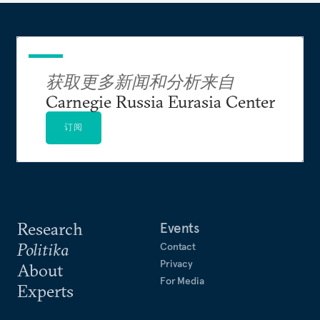
获取更多新闻和分析来自
Carnegie Russia Eurasia Center
订阅
Research
Events
Politika
Contact
Privacy
About
For Media
Experts