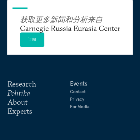
获取更多新闻和分析来自
Carnegie Russia Eurasia Center
订阅
Research
Events
Politika
Contact
Privacy
About
For Media
Experts