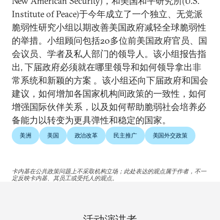
New American Security)，和美国和平研究所(U.S.
Institute of Peace)于今年成立了一个独立、无党派
脆弱性研究小组以期改善美国政府减轻全球脆弱性
的举措。小组顾问包括20多位前美国政府官员、国
会议员、学者及私人部门的领导人。该小组报告指
出, 下届政府必须就在哪里领导和如何领导拿出非
常系统和新颖的方案 。该小组还向下届政府和国会
建议，如何增加各国家机构间政策的一致性，如何
增强国际伙伴关系，以及如何帮助脆弱社会培养必
备能力以转变为更具弹性和稳定的国家。
美洲
美国
政治改革
民主推广
美国外交政策
卡内基在公共政策问题上不采取机构立场；此处表达的观点属于作者，不一
定反映卡内基、其员工或受托人的观点。
活动演讲者