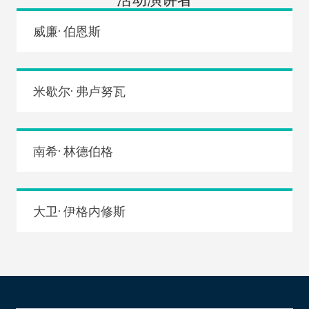
威廉· 伯恩斯
米歇尔· 弗卢努瓦
南希· 林德伯格
大卫· 伊格内修斯