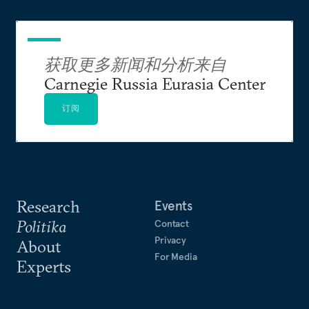
上担任演讲嘉宾。
获取更多新闻和分析来自
Carnegie Russia Eurasia Center
订阅
Research
Events
Politika
Contact
Privacy
About
For Media
Experts