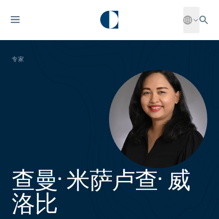
专家
查曼· 米萨卢查· 威
洛比