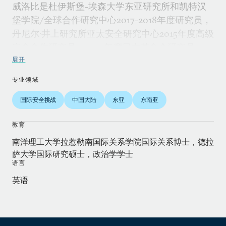
威洛比是杜伊斯堡-埃森大学东亚研究所和凯特汉
堡学院/全球合作研究中心2017-2018年度研究员，
丹尼尔·井上研究所亚太安全研究中心2015年度高级
安全合作研究员，2014年度日本基金会研究员，
2013年度美国－东盟富布赖特研究员。威洛比目前
展开
的研究重点是南海信息宣传活动中出现的叙事。与
专业领域
此同时，她正在研究民事、海事和蓝色安全及其对
菲律宾外交政策的影响。
国际安全挑战
中国大陆
东亚
东南亚
威洛比是Wiley出版社《亚洲政治与政策（Asian
教育
Politics and Policy）》杂志的高级编辑及博睿出版
南洋理工大学拉惹勒南国际关系学院国际关系博士，德拉
社（Brill）《万隆：全球南方杂志（Bandung:
萨大学国际研究硕士，政治学学士
语言
Journal of the Global South）》的联合编辑。她在
学术界之外的活动包括担任马尼拉新成立的智库--
英语
国家利益基金会的理事会成员，以及弗里德里希·艾
伯特基金会亚太区亚洲战略前瞻小组的成员。她经
常在国家政府机构主办的各种二轨论坛和圆桌会议