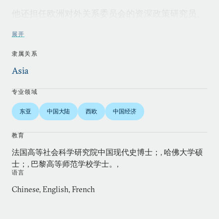
他还担任欧洲对外关系委员会的资深政策研究员、
巴黎政治学院政治学教授，并出任由他本人于2005
展开
年成立的亚洲中心的战略主任。另外，顾德明教授
亦担任法国外交部政策规划委员会的顾问。
隶属关系
Asia
1985年至2005年，顾德明是法国东方语言文化学院
的教授，并在法国国际关系研究所创立了亚洲中
专业领域
心。1995年，他与同事联合创办了亚太安全合作理
东亚
中国大陆
西欧
中国经济
事会的欧洲委员会，并担任主席至2008年。另
外，他还是中欧学术网络的顾问委员会成员。
教育
法国高等社会科学研究院中国现代史博士；, 哈佛大学硕
士；, 巴黎高等师范学校学士。,
语言
Chinese, English, French