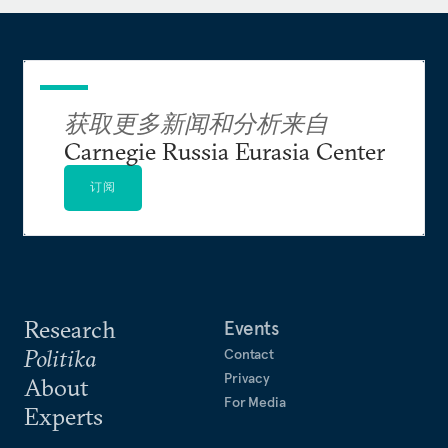
获取更多新闻和分析来自
Carnegie Russia Eurasia Center
订阅
Research
Events
Politika
Contact
Privacy
About
For Media
Experts