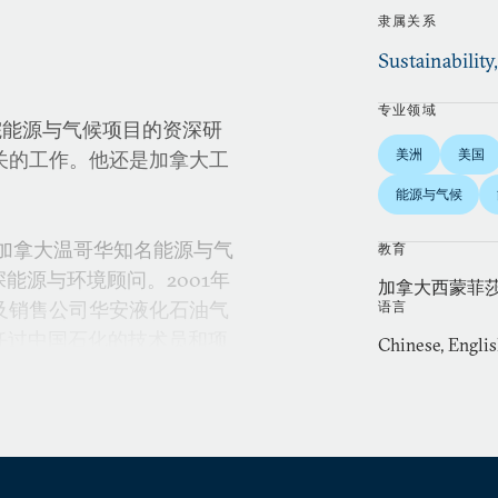
隶属关系
Sustainability
专业领域
平研究院能源与气候项目的资深研
美洲
美国
关的工作。他还是加拿大工
能源与气候
是加拿大温哥华知名能源与气
教育
es的资深能源与环境顾问。2001年
加拿大西蒙菲
及销售公司华安液化石油气
语言
担任过中国石化的技术员和项
Chinese, Engli
略规划和政策评估，并对资
源工业、政府部门、学术