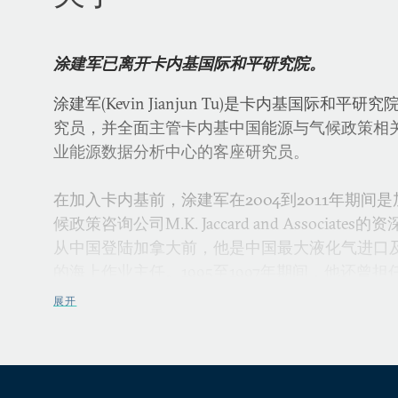
涂建军已离开卡内基国际和平研究院。
涂建军(Kevin Jianjun Tu)是卡内基国际和
究员，并全面主管卡内基中国能源与气候政策相
业能源数据分析中心的客座研究员。
在加入卡内基前，涂建军在2004到2011年期间
候政策咨询公司M.K. Jaccard and Associat
从中国登陆加拿大前，他是中国最大液化气进口
的海上作业主任。1995至1997年期间，他还曾
目经理。
展开
涂建军精于煤炭、石油、天然气及电力行业的战
源与环境可持续发展有深入研究。他和中国的能
界、环保NGO都有良好的工作合作关系。