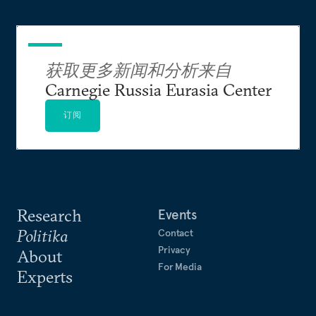
获取更多新闻和分析来自
Carnegie Russia Eurasia Center
订阅
Research
Events
Politika
Contact
Privacy
About
For Media
Experts