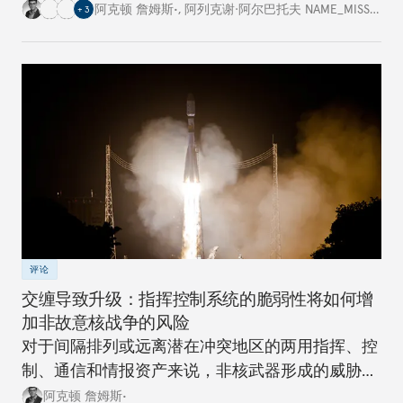
阿克顿 詹姆斯•
,
阿列克谢·阿尔巴托夫 NAME_MISSING
,
+
3
评论
交缠导致升级：指挥控制系统的脆弱性将如何增
加非故意核战争的风险
对于间隔排列或远离潜在冲突地区的两用指挥、控
制、通信和情报资产来说，非核武器形成的威胁越
来越大。
阿克顿 詹姆斯•