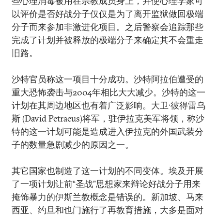
些心理消毒被用在宗教成员身上，并使心理学家可
以评价是否好战分子仅仅是为了离开监狱做回极端
分子而来参加非激进化项目。之后警察会追踪那些
完成了计划并被释放的极端分子来确定其不会重走
旧路。
沙特官员称这一项目十分成功。沙特阿拉伯遭受的
重大恐怖袭击与2004年相比大大减少。沙特的这一
计划在其周边地区也有着广泛影响。大卫·彼得雷乌
斯 (David Petraeus)将军，驻伊拉克美军将领，称沙
特的这一计划可能是造成进入伊拉克的外国武装分
子的数量急剧减少的原因之一。
其它国家也制造了这一计划的不同变体。埃及开展
了一项计划让前“圣战”思想家来辩论好战分子用来
掩饰暴力的伊斯兰教概念是错误的。新加坡、马来
西亚、约旦和也门施行了再教育措施，大多是面对