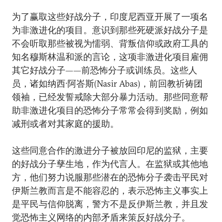
为了赢取这些好战分子，印度尼西亚开展了一项名
为非激进化的项目。意识到那些死硬派好战分子是
不会听取那些被视为懦弱、背叛信仰或政府工具的
知名穆斯林温和派的言论，这项非激进化项目雇佣
其它好战分子——前恐怖分子或训练员。这些人
员，诸如纳西·阿峇斯(Nasir Abas)，前回教祈祷团
领袖，已经发誓戒除大部分暴力活动。那些同意帮
助非激进化项目的恐怖分子常常会得到奖励，例如
减刑或者对其家庭的援助。
这些同意合作的激进分子被放回印尼的监狱，主要
的好战分子孳生地，作为代言人。在监狱或其他地
方，他们努力说服那些潜在的恐怖分子袭击平民对
伊斯兰教而言是不能容忍的，表示恐怖主义事实上
是平民与信仰脱离，警方不是反伊斯兰教，并且发
觉恐怖主义网络的内部矛盾来策反好战分子。