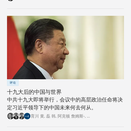
评论
十九大后的中国与世界
中共十九大即将举行，会议中的高层政治任命将决
定习近平领导下的中国未来何去何从。
育川 黄
,
磊 韩
,
阿克顿 詹姆斯•
,
…
+
4