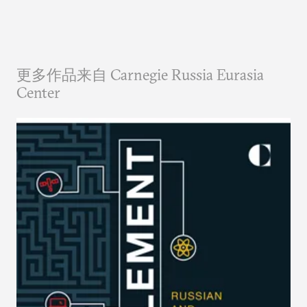
更多作品来自 Carnegie Russia Eurasia
Center