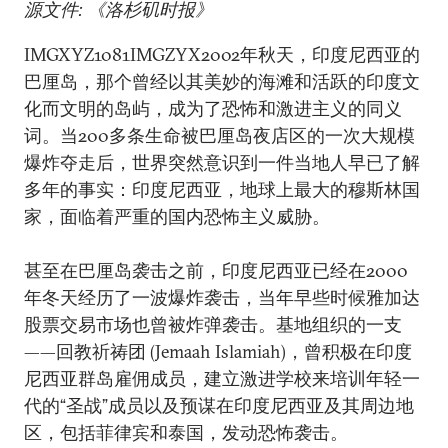
源文件: 《洛杉矶时报》
IMGXYZ1081IMGZYX2002年秋天，印度尼西亚的
巴厘岛，那个曾经以其美妙的海滩和活跃的印度文
化而文明的岛屿，成为了恐怖和激进主义的同义
词。当200多条生命被巴厘岛夜店区的一次大规模
爆炸夺走后，世界突然意识到一件当地人早已了解
多年的事实：印度尼西亚，地球上最大的穆斯林国
家，面临着严重的国内恐怖主义威胁。
甚至在巴厘岛袭击之前，印度尼西亚已经在2000
年冬天经历了一波爆炸袭击，当年早些时候雅加达
股票交易市场也曾被炸弹袭击。基地组织的一支
——回教祈祷团 (Jemaah Islamiah)，曾积极在印度
尼西亚群岛雇佣成员，建立激进学校来培训年轻一
代的“圣战”成员以及预谋在印度尼西亚及其周边地
区，包括菲律宾和泰国，发动恐怖袭击。