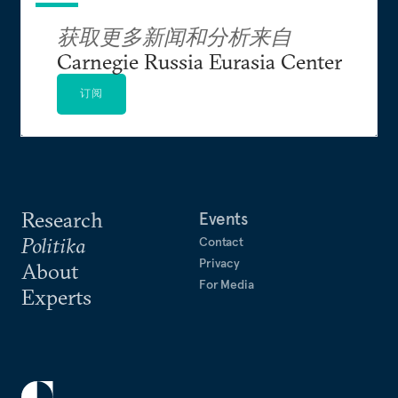
获取更多新闻和分析来自
Carnegie Russia Eurasia Center
订阅
Research
Events
Politika
Contact
Privacy
About
For Media
Experts