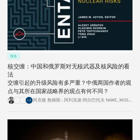
报告
核交缠：中国和俄罗斯对无核武器及核风险的看
法
交缠引起的升级风险有多严重？中俄两国作者的观
点与其所在国家战略界的观点有何不同？
阿克顿 詹姆斯•
,
阿列克谢·阿尔巴托夫 NAME_MISSING
,
+
3