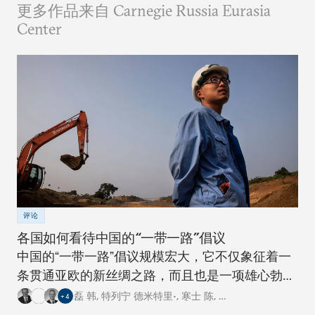
更多作品来自 Carnegie Russia Eurasia
Center
评论
各国如何看待中国的“一带一路”倡议
中国的“一带一路”倡议规模宏大，它不仅象征着一
条贯通亚欧的新丝绸之路，而且也是一项雄心勃勃
的跨国基础设施建设工程。对此，卡内基四个研究
磊 韩
,
特列宁 德米特里•
,
寒士 陈
,
…
+
4
中心的专家从各自国家的角度阐述了对这一倡议的