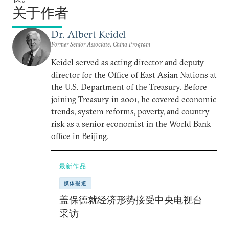
关于作者
Dr. Albert Keidel
Former Senior Associate, China Program
Keidel served as acting director and deputy
director for the Office of East Asian Nations at
the U.S. Department of the Treasury. Before
joining Treasury in 2001, he covered economic
trends, system reforms, poverty, and country
risk as a senior economist in the World Bank
office in Beijing.
最新作品
媒体报道
盖保德就经济形势接受中央电视台
采访