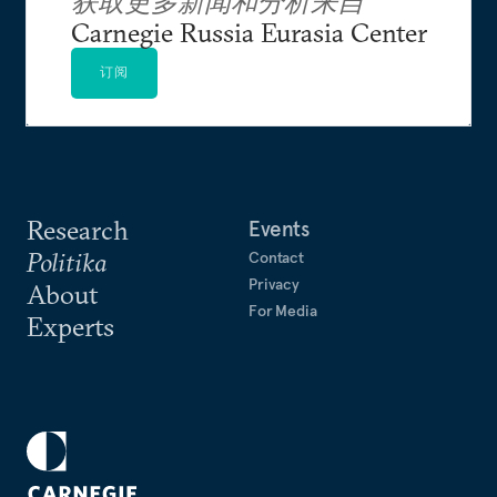
获取更多新闻和分析来自
Carnegie Russia Eurasia Center
订阅
Research
Events
Politika
Contact
Privacy
About
For Media
Experts