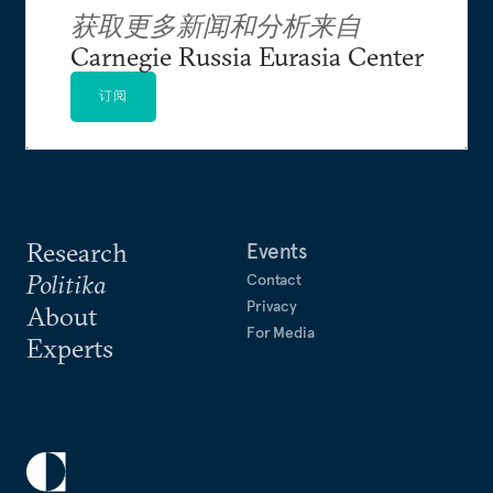
获取更多新闻和分析来自
Carnegie Russia Eurasia Center
订阅
Research
Events
Politika
Contact
Privacy
About
For Media
Experts