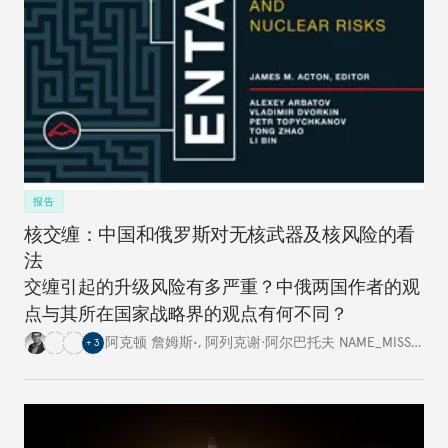
报告
核交缠：中国和俄罗斯对无核武器及核风险的看
法
交缠引起的升级风险有多严重？中俄两国作者的观
点与其所在国家战略界的观点有何不同？
阿克顿 詹姆斯•
,
阿列克谢·阿尔巴托夫 NAME_MISSING
,
+
3