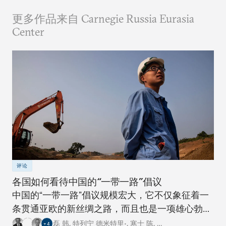
更多作品来自 Carnegie Russia Eurasia
Center
评论
各国如何看待中国的“一带一路”倡议
中国的“一带一路”倡议规模宏大，它不仅象征着一
条贯通亚欧的新丝绸之路，而且也是一项雄心勃勃
的跨国基础设施建设工程。对此，卡内基四个研究
磊 韩
,
特列宁 德米特里•
,
寒士 陈
,
…
+
4