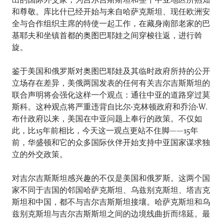
和尊敬。库比什已经开始与来自哈萨克斯坦、现任欧洲安
全与合作组织主席的特使一起工作，在藏身南部老家的巴
基耶夫和坐镇首都的奥图巴耶娃之间穿梭往返，进行斡
旋。
鉴于美国和俄罗斯对奥图巴耶娃及其临时政府所持的公开
立场存在差异，美俄两国发表的任何有关吉尔吉斯斯坦的
联合声明将会强化这样一个观点：通往中亚的道路穿过莫
斯科。这种观点将严重违背自比尔•克林顿政府和乔治•W.
布什政府以来，美国在中亚问题上奉行的政策。不仅如
此，比15年前相比，今天这一观点更站不住脚——15年
前，华盛顿和它的众多国际伙伴开始支持中亚国家谋求独
立的外交政策。
对吉尔吉斯斯坦感兴趣的不仅是美国和俄罗斯。这两个国
家不同于吉国的邻国哈萨克斯坦、乌兹别克斯坦、塔吉克
斯坦和中国，都不与吉尔吉斯斯坦接壤。哈萨克斯坦和乌
兹别克斯坦与吉尔吉斯斯坦之间的边境线曲折而绵延。最