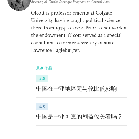
director, al-Farabi Carnegie Program on Central Asia
Olcott is professor emerita at Colgate
University, having taught political science
there from 1974 to 2002. Prior to her work at
the endowment, Olcott served as a special
consultant to former secretary of state
Lawrence Eagleburger.
最新作品
文章
中国在中亚地区无与伦比的影响
证词
中国是中亚可靠的利益攸关者吗？