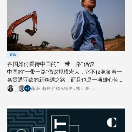
评论
各国如何看待中国的“一带一路”倡议
中国的“一带一路”倡议规模宏大，它不仅象征着一
条贯通亚欧的新丝绸之路，而且也是一项雄心勃勃
的跨国基础设施建设工程。对此，卡内基四个研究
磊 韩
,
特列宁 德米特里•
,
寒士 陈
,
…
+
4
中心的专家从各自国家的角度阐述了对这一倡议的
看法。