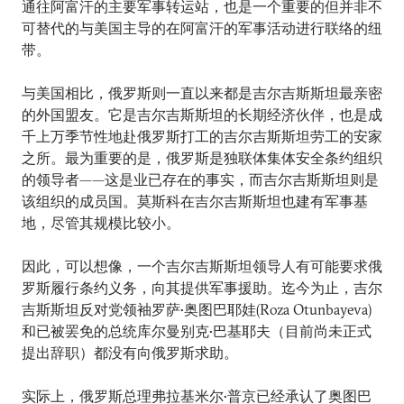
通往阿富汗的主要军事转运站，也是一个重要的但并非不
可替代的与美国主导的在阿富汗的军事活动进行联络的纽
带。
与美国相比，俄罗斯则一直以来都是吉尔吉斯斯坦最亲密
的外国盟友。它是吉尔吉斯斯坦的长期经济伙伴，也是成
千上万季节性地赴俄罗斯打工的吉尔吉斯斯坦劳工的安家
之所。最为重要的是，俄罗斯是独联体集体安全条约组织
的领导者——这是业已存在的事实，而吉尔吉斯斯坦则是
该组织的成员国。莫斯科在吉尔吉斯斯坦也建有军事基
地，尽管其规模比较小。
因此，可以想像，一个吉尔吉斯斯坦领导人有可能要求俄
罗斯履行条约义务，向其提供军事援助。迄今为止，吉尔
吉斯斯坦反对党领袖罗萨•奥图巴耶娃(Roza Otunbayeva)
和已被罢免的总统库尔曼别克•巴基耶夫（目前尚未正式
提出辞职）都没有向俄罗斯求助。
实际上，俄罗斯总理弗拉基米尔•普京已经承认了奥图巴