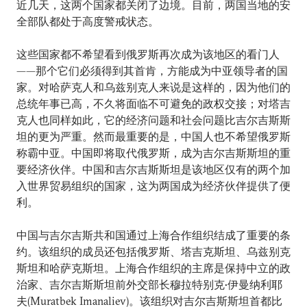
近几天，这两个国家都关闭了边境。目前，两国当地的安
全部队都处于高度警戒状态。
这些国家都不希望看到俄罗斯再次成为该地区的看门人
——那个它们必须得到其首肯，方能成为中亚领导者的国
家。对哈萨克人和乌兹别克人来说是这样的，因为他们的
总统年事已高，不久将面临不可避免的政权交接；对塔吉
克人也同样如此，它的经济问题和社会问题比吉尔吉斯斯
坦的更为严重。然而最重要的是，中国人也不希望俄罗斯
称霸中亚。中国即将取代俄罗斯，成为吉尔吉斯斯坦的重
要经济伙伴。中国和吉尔吉斯斯坦是该地区仅有的两个加
入世界贸易组织的国家，这为两国成为经济伙伴提供了便
利。
中国与吉尔吉斯共和国通过上海合作组织结成了重要的条
约。该组织的成员还包括俄罗斯、塔吉克斯坦、乌兹别克
斯坦和哈萨克斯坦。上海合作组织的主席是保持中立的政
治家、吉尔吉斯斯坦前外交部长穆拉特别克•伊曼纳利耶
夫(Muratbek Imanaliev)。该组织对吉尔吉斯斯坦首都比