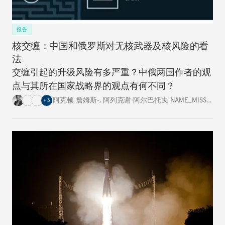
报告
核交缠：中国和俄罗斯对无核武器及核风险的看
法
交缠引起的升级风险有多严重？中俄两国作者的观
点与其所在国家战略界的观点有何不同？
阿克顿 詹姆斯•
,
阿列克谢·阿尔巴托夫 NAME_MISSING
,
+
3