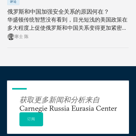
评论
俄罗斯和中国加强安全关系的原因何在？
华盛顿传统智慧没有看到，目光短浅的美国政策在
多大程度上促使俄罗斯和中国关系变得更加紧密。
此次此刻，正是美国政策制定者们重新思考制定一
寒士 陈
项可抗衡美国两大地缘政治竞争对手的政策，同时
更富创造性地思考如何应对新时代大国间竞争加剧
局面的大好时机。
获取更多新闻和分析来自
Carnegie Russia Eurasia Center
订阅