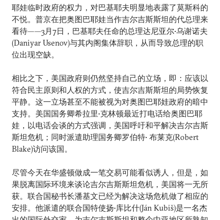
耶娃临时政府的权力，对巴基耶夫明显地表露了莫斯科的
不悦。普京在把奥图巴耶娃当作吉尔吉斯斯坦的代总理来
看待——3月7日，巴基耶夫任命的总理达尼亚尔•乌谢诺夫
(Daniyar Usenov)与其内阁集体辞职，从而导致总理的职
位出现空缺。
相比之下，美国政府则仍然坚持自己的立场，即：应该以
符合民主原则和人权的方式，使吉尔吉斯斯坦的局势恢复
平静。这一立场甚至不能被视为对奥图巴耶娃政府的暗中
支持。美国国务卿希拉里•克林顿最近打电话给奥图巴耶
娃，以电话会谈的方式强调，美国呼吁和平解决吉尔吉斯
斯坦危机；同时派遣助理国务卿罗伯特• 布莱克(Robert
Blake)访问该国。
尽管今天在华盛顿做成一笔交易可能看似诱人，但是，如
果脱离国际环境来谈论吉尔吉斯斯坦危机，美国将一无所
获。联合国秘书长潘基文已经为解决这场危机做了相应的
安排。他派遣的联合国特使扬•库比什(Ján Kubiš)是一名杰
出的国际外交家，为吉尔吉斯斯坦和整个中亚地区所熟知