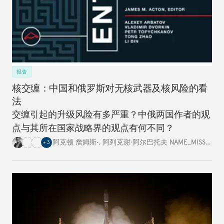
报告
核交缠：中国和俄罗斯对无核武器及核风险的看
法
交缠引起的升级风险有多严重？中俄两国作者的观
点与其所在国家战略界的观点有何不同？
阿克顿 詹姆斯•
,
阿列克谢·阿尔巴托夫 NAME_MISSING
,
+
3