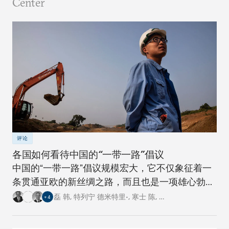
Center
评论
各国如何看待中国的“一带一路”倡议
中国的“一带一路”倡议规模宏大，它不仅象征着一
条贯通亚欧的新丝绸之路，而且也是一项雄心勃勃
的跨国基础设施建设工程。对此，卡内基四个研究
磊 韩
,
特列宁 德米特里•
,
寒士 陈
,
…
+
4
中心的专家从各自国家的角度阐述了对这一倡议的
看法。