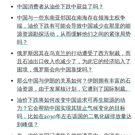
中国消费者从油价下跌中获益了吗？
中国与一些东南亚邻国在南海存在领海主权争
端，油价下跌有可能会导致中国减少在那里的能
源资源勘探活动，从而缓解他们之间的紧张局势
吗？
俄罗斯因其在乌克兰的行动遭受了西方制裁，而
且石油出口收入也减少了，为此它的经济陷入了
困境，俄罗斯会向中国靠拢吗？
那么中国与伊朗的关系如何？伊朗拥有丰富的石
油资源，由于发展核计划，它遭到了国际制裁。
油价下跌将如何改变中国追求可再生能源的动
力？它会帮助中国实现其阻止气候变化的目标
吗，比如在2030年左右该国的二氧化碳排放量达
到峰值？