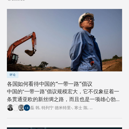
评论
各国如何看待中国的“一带一路”倡议
中国的“一带一路”倡议规模宏大，它不仅象征着一
条贯通亚欧的新丝绸之路，而且也是一项雄心勃勃
的跨国基础设施建设工程。对此，卡内基四个研究
磊 韩
,
特列宁 德米特里•
,
寒士 陈
,
…
+
4
中心的专家从各自国家的角度阐述了对这一倡议的
看法。