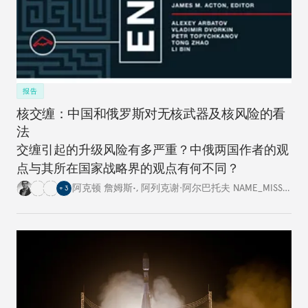
报告
核交缠：中国和俄罗斯对无核武器及核风险的看
法
交缠引起的升级风险有多严重？中俄两国作者的观
点与其所在国家战略界的观点有何不同？
阿克顿 詹姆斯•
,
阿列克谢·阿尔巴托夫 NAME_MISSING
,
+
3