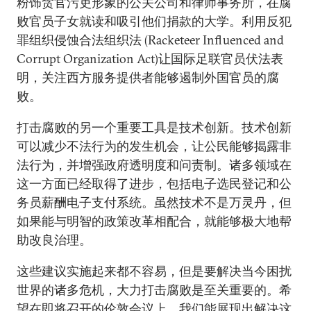
粉饰贪官污吏形象的公关公司和律师事务所，在腐
败官员子女就读和吸引他们捐款的大学。利用反犯
罪组织侵蚀合法组织法 (Racketeer Influenced and
Corrupt Organization Act)让国际足联官员伏法表
明，关注西方服务提供者能够遏制外国官员的腐
败。
打击腐败的另一个重要工具是技术创新。技术创新
可以减少不法行为的发生机会，让公民能够揭露非
法行为，并增强政府透明度和问责制。诸多领域在
这一方面已经取得了进步，包括电子选民登记和公
务员薪酬电子支付系统。虽然技术不是万灵丹，但
如果能与明智的政策改革相配合，就能够极大地帮
助改良治理。
这些建议实施起来都不容易，但是要解决当今困扰
世界的诸多危机，大力打击腐败是至关重要的。希
望在即将召开的伦敦会议上，我们能展现出解决这