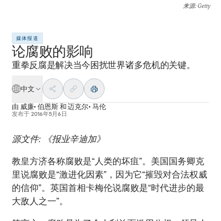
来源
: Getty
媒体报道
论腐败的影响
重拳反腐是解决当今困扰世界诸多危机的关键。
中文
由
威廉• 伯恩斯
和
迈克尔• 马伦
发布于
2016年5月6日
源文件: 《报业辛迪加》
教皇方济各称腐败是“人类的坏疽”。美国国务卿克
里说腐败是“激进化因素”，因为它“摧毁对合法权威
的信仰”。英国首相卡梅伦说腐败是“时代进步的最
大敌人之一”。