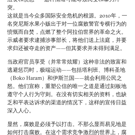
突。
这就是当今众多国际安全危机的根源。2010年，一
名突尼斯水果小贩出于对一位腐败警官专横行为的
愤慨而自焚，点燃了整个阿拉伯世界的革命之火。
示威者要求逮捕涉事部长，将他们送上法庭，并要
求归还被夺走的资产——但其要求并未得到满足。
当政府官员享受（并常常炫耀）这种非法的致富和
逃避惩罚时，极端运动——包括塔利班、博科圣地
（Boko Haram）和伊斯兰国——就会利用公民之
怒。他们宣称，重塑公信的唯一之道是通过刻板地
遵守个人行为守则。在没有切实相关的资料，也缺
乏和平表达诉求的渠道的情况下，这样的宣传日益
深入人心。
显然，腐败是必须予以打击。不那么显而易见地是
如何打击腐败。在这个需求竞争激烈的世界上，腐