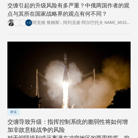
交缠引起的升级风险有多严重？中俄两国作者的观
点与其所在国家战略界的观点有何不同？
阿克顿 詹姆斯•
,
阿列克谢·阿尔巴托夫 NAME_MISSING
,
+
3
评论
交缠导致升级：指挥控制系统的脆弱性将如何增
加非故意核战争的风险
对于间隔排列或远离潜在冲突地区的两用指挥、控