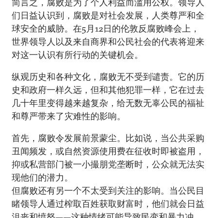
简言之，腐败是为了个人利益而滥用公权。领导人
们日益认识到，腐败是对社会发展，人类尊严和全
球安全的威胁。在5月12日的伦敦反腐败峰会上，
世界领导人以及来自商界和公民社会的代表将迎来
对这一认识有所行动的关键机会。
纵观历史和各种文化，腐败无不受到谴责。它的历
史和政府一样久远，但和其他犯罪一样，它在过去
几十年里变得越来越复杂，给无数无辜公民的福祉
和尊严带来了灾难性的影响。
首先，腐败令发展前景蒙尘。比如说，当公共采购
丑闻频发，或自然资源使用费在征收时即被盗用，
抑或私营部门被一小撮朋党垄断时，公众就无法实
现他们的潜力。
但腐败还有另一个不太受到关注的影响。当公民目
睹领导人通过榨取百姓获取财富时，他们就会日益
沮丧和愤怒——这种情绪可能导致民变和暴力冲