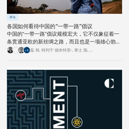
评论
各国如何看待中国的“一带一路”倡议
中国的“一带一路”倡议规模宏大，它不仅象征着一
条贯通亚欧的新丝绸之路，而且也是一项雄心勃勃
的跨国基础设施建设工程。对此，卡内基四个研究
磊 韩
,
特列宁 德米特里•
,
寒士 陈
,
…
+
4
中心的专家从各自国家的角度阐述了对这一倡议的
看法。