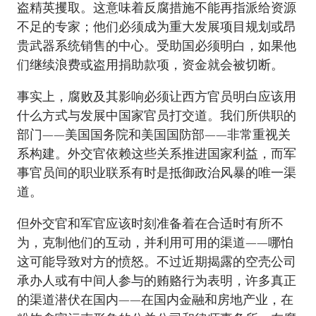
盗精英攫取。这意味着反腐措施不能再指派给资源
不足的专家；他们必须成为重大发展项目规划或昂
贵武器系统销售的中心。受助国必须明白，如果他
们继续浪费或盗用捐助款项，资金就会被切断。
事实上，腐败及其影响必须让西方官员明白应该用
什么方式与发展中国家官员打交道。我们所供职的
部门——美国国务院和美国国防部——非常重视关
系构建。外交官依赖这些关系推进国家利益，而军
事官员间的职业联系有时是抵御政治风暴的唯一渠
道。
但外交官和军官应该时刻准备着在合适时有所不
为，克制他们的互动，并利用可用的渠道——哪怕
这可能导致对方的愤怒。不过近期揭露的空壳公司
承办人或有中间人参与的贿赂行为表明，许多真正
的渠道潜伏在国内——在国内金融和房地产业，在