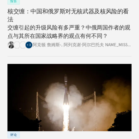
报告
核交缠：中国和俄罗斯对无核武器及核风险的看
法
交缠引起的升级风险有多严重？中俄两国作者的观
点与其所在国家战略界的观点有何不同？
阿克顿 詹姆斯•
,
阿列克谢·阿尔巴托夫 NAME_MISSING
,
+
3
评论