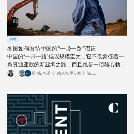
评论
各国如何看待中国的“一带一路”倡议
中国的“一带一路”倡议规模宏大，它不仅象征着一
条贯通亚欧的新丝绸之路，而且也是一项雄心勃勃
的跨国基础设施建设工程。对此，卡内基四个研究
磊 韩
,
特列宁 德米特里•
,
寒士 陈
,
…
+
4
中心的专家从各自国家的角度阐述了对这一倡议的
看法。