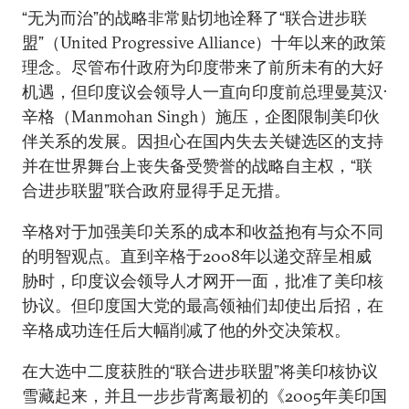
“无为而治”的战略非常贴切地诠释了“联合进步联
盟”（United Progressive Alliance）十年以来的政策
理念。尽管布什政府为印度带来了前所未有的大好
机遇，但印度议会领导人一直向印度前总理曼莫汉·
辛格（Manmohan Singh）施压，企图限制美印伙
伴关系的发展。因担心在国内失去关键选区的支持
并在世界舞台上丧失备受赞誉的战略自主权，“联
合进步联盟”联合政府显得手足无措。
辛格对于加强美印关系的成本和收益抱有与众不同
的明智观点。直到辛格于2008年以递交辞呈相威
胁时，印度议会领导人才网开一面，批准了美印核
协议。但印度国大党的最高领袖们却使出后招，在
辛格成功连任后大幅削减了他的外交决策权。
在大选中二度获胜的“联合进步联盟”将美印核协议
雪藏起来，并且一步步背离最初的《2005年美印国