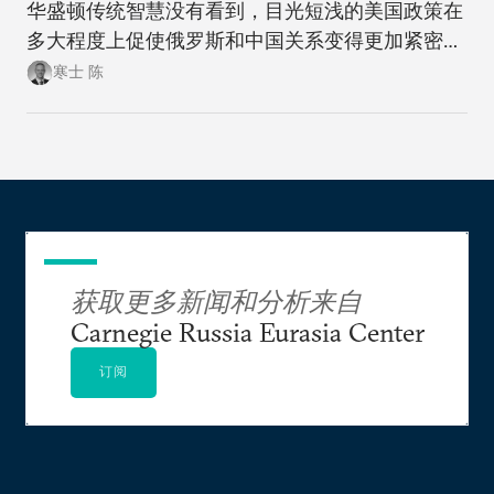
华盛顿传统智慧没有看到，目光短浅的美国政策在
多大程度上促使俄罗斯和中国关系变得更加紧密。
此次此刻，正是美国政策制定者们重新思考制定一
寒士 陈
项可抗衡美国两大地缘政治竞争对手的政策，同时
更富创造性地思考如何应对新时代大国间竞争加剧
局面的大好时机。
获取更多新闻和分析来自
Carnegie Russia Eurasia Center
订阅