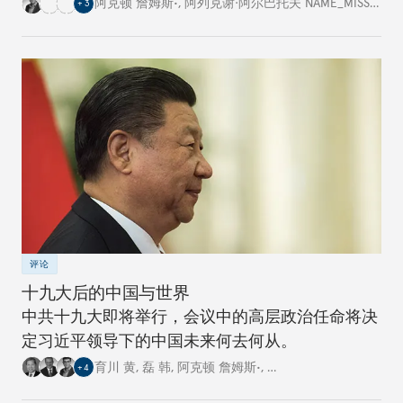
阿克顿 詹姆斯•
,
阿列克谢·阿尔巴托夫 NAME_MISSING
,
+
3
评论
十九大后的中国与世界
中共十九大即将举行，会议中的高层政治任命将决
定习近平领导下的中国未来何去何从。
育川 黄
,
磊 韩
,
阿克顿 詹姆斯•
,
…
+
4