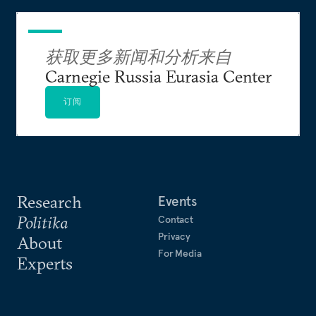
获取更多新闻和分析来自
Carnegie Russia Eurasia Center
订阅
Research
Events
Politika
Contact
Privacy
About
For Media
Experts