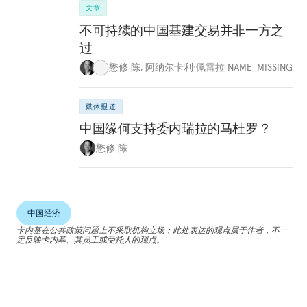
文章
不可持续的中国基建交易并非一方之
过
懋修 陈
,
阿纳尔卡利·佩雷拉 NAME_MISSING
媒体报道
中国缘何支持委内瑞拉的马杜罗？
懋修 陈
中国经济
卡内基在公共政策问题上不采取机构立场；此处表达的观点属于作者，不一
定反映卡内基、其员工或受托人的观点。