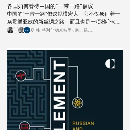
各国如何看待中国的“一带一路”倡议
中国的“一带一路”倡议规模宏大，它不仅象征着一
条贯通亚欧的新丝绸之路，而且也是一项雄心勃勃
的跨国基础设施建设工程。对此，卡内基四个研究
磊 韩
,
特列宁 德米特里•
,
寒士 陈
,
…
+
4
中心的专家从各自国家的角度阐述了对这一倡议的
看法。