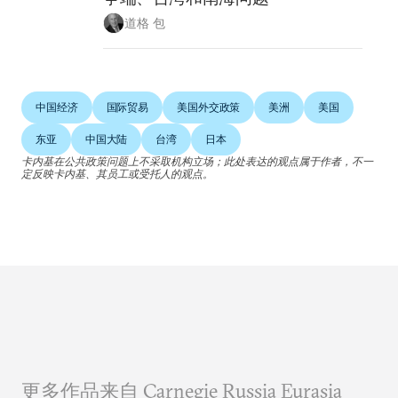
道格 包
中国经济
国际贸易
美国外交政策
美洲
美国
东亚
中国大陆
台湾
日本
卡内基在公共政策问题上不采取机构立场；此处表达的观点属于作者，不一
定反映卡内基、其员工或受托人的观点。
更多作品来自 Carnegie Russia Eurasia