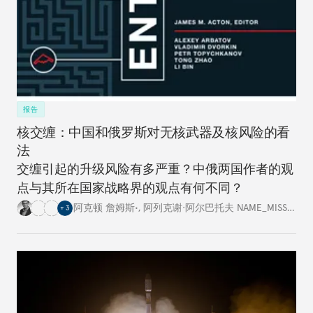
报告
核交缠：中国和俄罗斯对无核武器及核风险的看
法
交缠引起的升级风险有多严重？中俄两国作者的观
点与其所在国家战略界的观点有何不同？
阿克顿 詹姆斯•
,
阿列克谢·阿尔巴托夫 NAME_MISSING
,
+
3