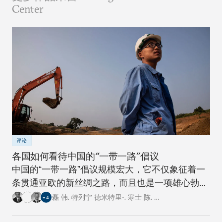
Center
评论
各国如何看待中国的“一带一路”倡议
中国的“一带一路”倡议规模宏大，它不仅象征着一
条贯通亚欧的新丝绸之路，而且也是一项雄心勃勃
的跨国基础设施建设工程。对此，卡内基四个研究
磊 韩
,
特列宁 德米特里•
,
寒士 陈
,
…
+
4
中心的专家从各自国家的角度阐述了对这一倡议的