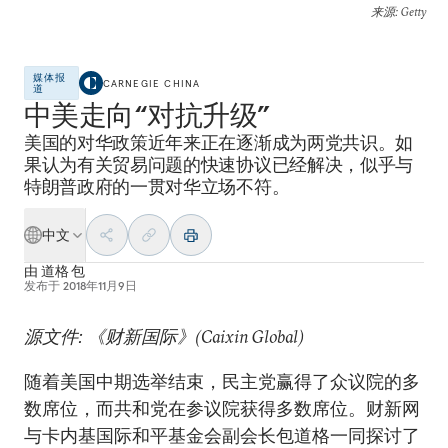
来源
: Getty
媒体报
CARNEGIE CHINA
道
中美走向“对抗升级”
美国的对华政策近年来正在逐渐成为两党共识。如
果认为有关贸易问题的快速协议已经解决，似乎与
特朗普政府的一贯对华立场不符。
中文
由
道格 包
发布于
2018年11月9日
源文件: 《财新国际》(Caixin Global)
随着美国中期选举结束，民主党赢得了众议院的多
数席位，而共和党在参议院获得多数席位。财新网
与卡内基国际和平基金会副会长包道格一同探讨了