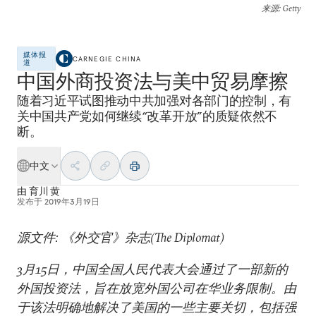
来源
: Getty
媒体报
CARNEGIE CHINA
道
中国外商投资法与美中贸易摩擦
随着习近平试图推动中共加强对各部门的控制，有
关中国共产党如何继续“改革开放”的质疑依然不
断。
中文
由
育川 黄
发布于
2019年3月19日
源文件: 《外交官》杂志(The Diplomat)
3月15日，中国全国人民代表大会通过了一部新的
外国投资法，旨在放宽外国公司在华业务限制。由
于该法明确地解决了美国的一些主要关切，包括强