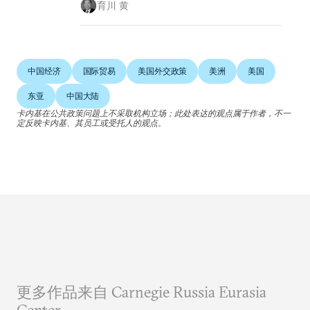
育川 黄
中国经济
国际贸易
美国外交政策
美洲
美国
东亚
中国大陆
卡内基在公共政策问题上不采取机构立场；此处表达的观点属于作者，不一
定反映卡内基、其员工或受托人的观点。
更多作品来自 Carnegie Russia Eurasia