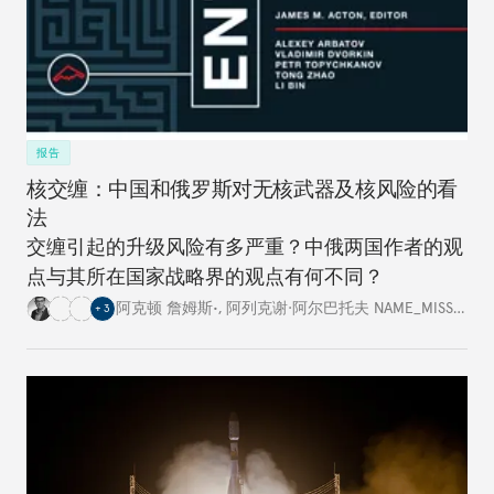
报告
核交缠：中国和俄罗斯对无核武器及核风险的看
法
交缠引起的升级风险有多严重？中俄两国作者的观
点与其所在国家战略界的观点有何不同？
阿克顿 詹姆斯•
,
阿列克谢·阿尔巴托夫 NAME_MISSING
,
+
3