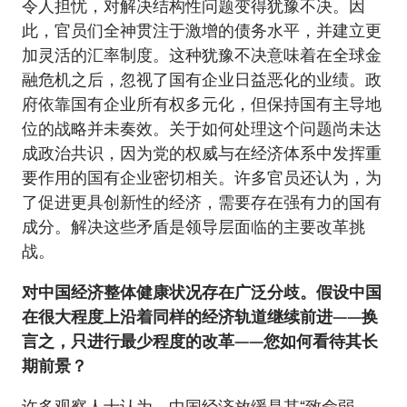
令人担忧，对解决结构性问题变得犹豫不决。因
此，官员们全神贯注于激增的债务水平，并建立更
加灵活的汇率制度。这种犹豫不决意味着在全球金
融危机之后，忽视了国有企业日益恶化的业绩。政
府依靠国有企业所有权多元化，但保持国有主导地
位的战略并未奏效。关于如何处理这个问题尚未达
成政治共识，因为党的权威与在经济体系中发挥重
要作用的国有企业密切相关。许多官员还认为，为
了促进更具创新性的经济，需要存在强有力的国有
成分。解决这些矛盾是领导层面临的主要改革挑
战。
对中国经济整体健康状况存在广泛分歧。假设中国
在很大程度上沿着同样的经济轨道继续前进——换
言之，只进行最少程度的改革——您如何看待其长
期前景？
许多观察人士认为，中国经济放缓是其“致命弱