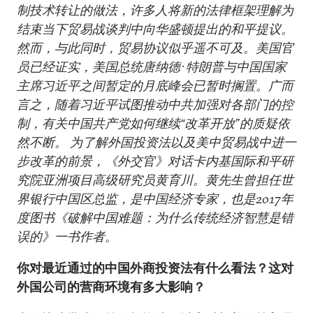
制技术转让的做法，许多人将新的法律框架理解为
结束当下贸易战谈判中向华盛顿提出的和平提议。
然而，与此同时，贸易协议似乎遥不可及。美国官
员已经证实，美国总统唐纳德·特朗普与中国国家
主席习近平之间暂定的月底峰会已暂时搁置。广而
言之，随着习近平试图推动中共加强对各部门的控
制，有关中国共产党如何继续“改革开放”的质疑依
然不断。 为了解外国投资法以及美中贸易战中进一
步改革的前景，《外交官》对话卡内基国际和平研
究院亚洲项目高级研究员黄育川。黄先生曾担任世
界银行中国区总监，是中国经济专家，也是2017年
度图书《破解中国难题：为什么传统经济智慧是错
误的》一书作者。
你对最近通过的中国外商投资法有什么看法？这对
外国公司的营商环境有多大影响？