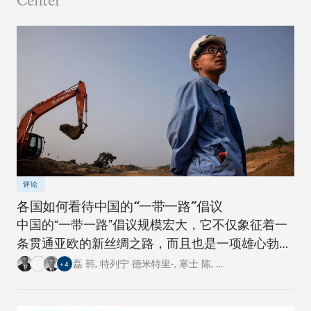
Center
评论
各国如何看待中国的“一带一路”倡议
中国的“一带一路”倡议规模宏大，它不仅象征着一
条贯通亚欧的新丝绸之路，而且也是一项雄心勃勃
的跨国基础设施建设工程。对此，卡内基四个研究
磊 韩
,
特列宁 德米特里•
,
寒士 陈
,
…
+
4
中心的专家从各自国家的角度阐述了对这一倡议的
看法。