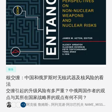
报告
核交缠：中国和俄罗斯对无核武器及核风险的看
法
交缠引起的升级风险有多严重？中俄两国作者的观
点与其所在国家战略界的观点有何不同？
阿克顿 詹姆斯•
,
阿列克谢·阿尔巴托夫 NAME_MISSING
,
+
3