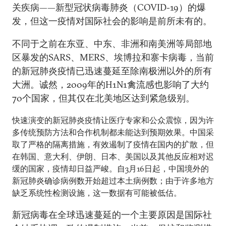
关疾病——新型冠状病毒肺炎（COVID-19）的爆
发，但这一疫情对国际社会的影响是前所未有的。
不同于之前在东亚、中东、非洲和南美洲等局部地
区暴发的SARS、MERS、埃博拉和寨卡病毒，当前
的新冠肺炎疫情已迅速蔓延至除南极洲以外的所有
大洲。诚然，2009年的H1N1禽流感也影响了大约
70个国家，但其仅在北美地区达到紧急级别。
快速演变的新冠肺炎疫情让医疗专家和公众震惊，因为许
多传统预防方法和合作机制都未能达到预期效果。中国采
取了严格的隔离措施，有效遏制了疫情在国内的扩散，但
在韩国、意大利、伊朗、日本、美国以及其他反应相对迟
缓的国家，疫情却日益严峻。自3月16日起，中国境外的
新冠肺炎确诊病例数开始超过本土病例数；由于许多地方
缺乏系统性检测设施，这一数据有可能被低估。
新冠病毒在全球迅速蔓延的一个主要原因是国际社