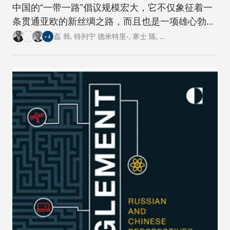
中国的“一带一路”倡议规模宏大，它不仅象征着一
条贯通亚欧的新丝绸之路，而且也是一项雄心勃勃
的跨国基础设施建设工程。对此，卡内基四个研究
磊 韩
,
特列宁 德米特里•
,
寒士 陈
,
…
+
4
中心的专家从各自国家的角度阐述了对这一倡议的
看法。