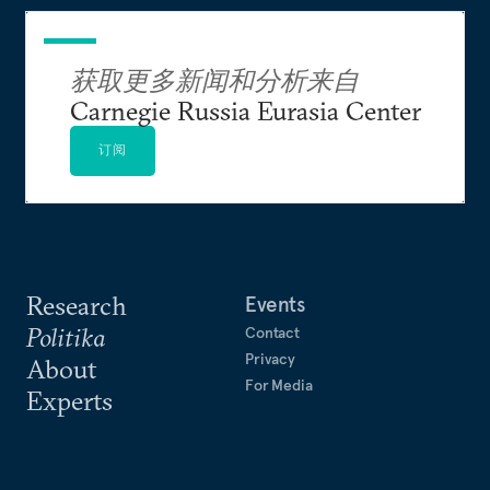
获取更多新闻和分析来自
Carnegie Russia Eurasia Center
订阅
Research
Events
Politika
Contact
Privacy
About
For Media
Experts