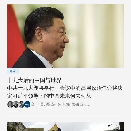
评论
十九大后的中国与世界
中共十九大即将举行，会议中的高层政治任命将决
定习近平领导下的中国未来何去何从。
育川 黄
,
磊 韩
,
阿克顿 詹姆斯•
,
…
+
4