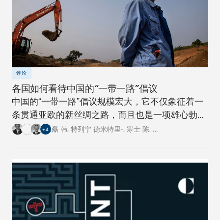
评论
各国如何看待中国的“一带一路”倡议
中国的“一带一路”倡议规模宏大，它不仅象征着一
条贯通亚欧的新丝绸之路，而且也是一项雄心勃勃
的跨国基础设施建设工程。对此，卡内基四个研究
磊 韩
,
特列宁 德米特里•
,
寒士 陈
,
…
+
4
中心的专家从各自国家的角度阐述了对这一倡议的
看法。