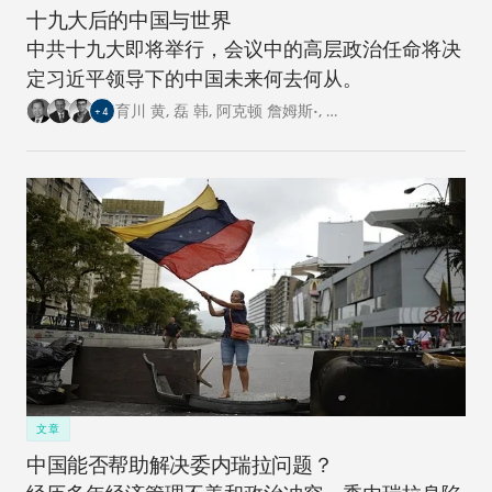
十九大后的中国与世界
中共十九大即将举行，会议中的高层政治任命将决
定习近平领导下的中国未来何去何从。
育川 黄
,
磊 韩
,
阿克顿 詹姆斯•
,
…
+
4
文章
中国能否帮助解决委内瑞拉问题？