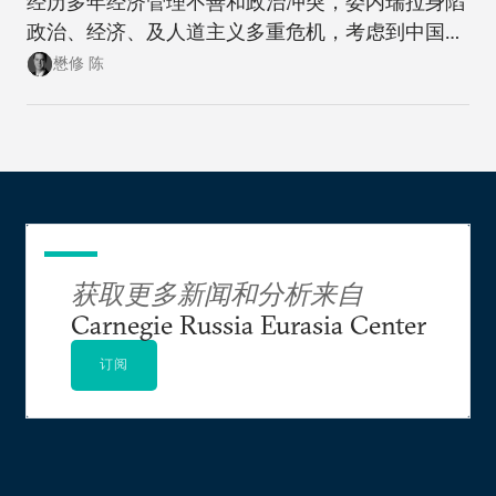
经历多年经济管理不善和政治冲突，委内瑞拉身陷
政治、经济、及人道主义多重危机，考虑到中国与
委内瑞拉在经济和外交上的高调合作，中方能否以
懋修 陈
及是否应该帮助委内瑞拉走上一条更能得到可持续
发展的道路是一个很早就应该提出来的问题。
获取更多新闻和分析来自
Carnegie Russia Eurasia Center
订阅