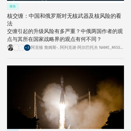
报告
核交缠：中国和俄罗斯对无核武器及核风险的看
法
交缠引起的升级风险有多严重？中俄两国作者的观
点与其所在国家战略界的观点有何不同？
阿克顿 詹姆斯•
,
阿列克谢·阿尔巴托夫 NAME_MISSING
,
+
3