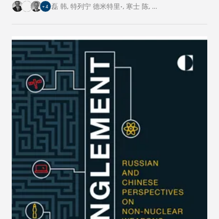
的跨国基础设施建设工程。对此，卡内基四个研究
磊 韩
,
特列宁 德米特里•
,
寒士 陈
,
…
+
4
中心的专家从各自国家的角度阐述了对这一倡议的
看法。