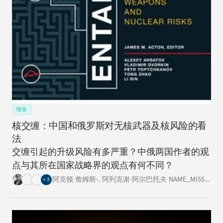
报告
核交缠：中国和俄罗斯对无核武器及核风险的看
法
交缠引起的升级风险有多严重？中俄两国作者的观
点与其所在国家战略界的观点有何不同？
阿克顿 詹姆斯•
,
阿列克谢·阿尔巴托夫 NAME_MISSING
,
+
3