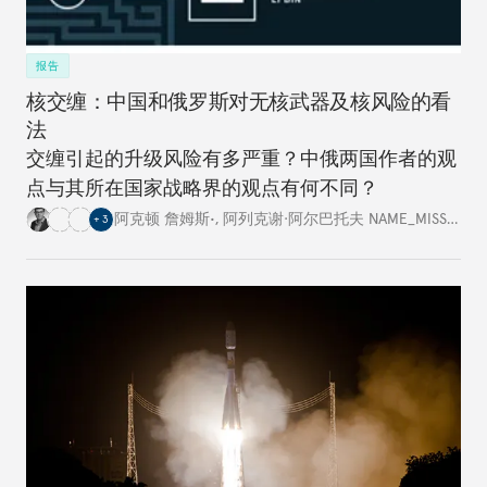
报告
核交缠：中国和俄罗斯对无核武器及核风险的看
法
交缠引起的升级风险有多严重？中俄两国作者的观
点与其所在国家战略界的观点有何不同？
阿克顿 詹姆斯•
,
阿列克谢·阿尔巴托夫 NAME_MISSING
,
+
3