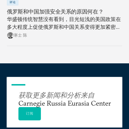
评论
俄罗斯和中国加强安全关系的原因何在？
华盛顿传统智慧没有看到，目光短浅的美国政策在
多大程度上促使俄罗斯和中国关系变得更加紧密。
此次此刻，正是美国政策制定者们重新思考制定一
寒士 陈
项可抗衡美国两大地缘政治竞争对手的政策，同时
更富创造性地思考如何应对新时代大国间竞争加剧
局面的大好时机。
获取更多新闻和分析来自
Carnegie Russia Eurasia Center
订阅