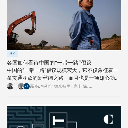
评论
各国如何看待中国的“一带一路”倡议
中国的“一带一路”倡议规模宏大，它不仅象征着一
条贯通亚欧的新丝绸之路，而且也是一项雄心勃勃
的跨国基础设施建设工程。对此，卡内基四个研究
磊 韩
,
特列宁 德米特里•
,
寒士 陈
,
…
+
4
中心的专家从各自国家的角度阐述了对这一倡议的
看法。