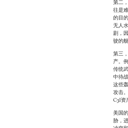
第二
往是
的目
无人
剧，
驶的
第三，
产。
传统
中待
这些
攻击。
C3I
美国
胁，进