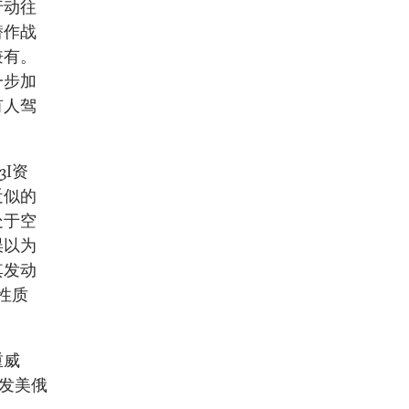
行动往
潜作战
兼有。
一步加
有人驾
I资
近似的
处于空
误以为
其发动
性质
重威
引发美俄