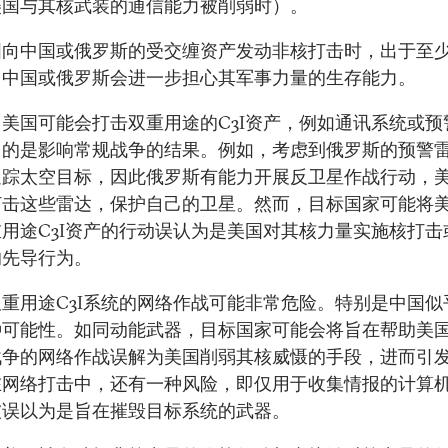
美国与其核武装的通信能力被削弱时）。
国向中国或俄罗斯的受交缠资产发动非核打击时，出于至
，中国或俄罗斯会进一步担心其军事力量的生存能力。
美国可能会打击双重用途的C3I资产，例如通讯系统或预
目的是影响常规战争的结果。例如，考虑到俄罗斯的预警
追踪太空目标，因此俄罗斯有能力开展反卫星作战行动，
打击这些雷达，保护自己的卫星。然而，目标国家可能将
用途C3I资产的行动误认为是美国对其核力量实施核打击
的先导行为。
重用途C3I系统的网络作战可能非常危险。特别是中国似
种可能性。如同动能武器，目标国家可能会将旨在帮助美
战争的网络作战误解为美国削弱其核威慑的手段，进而引
在网络打击中，还有一种风险，即仅用于收集情报的计算
被误以为是旨在摧毁目标系统的武器。