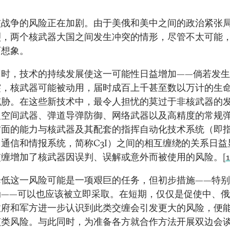
核战争的风险正在加剧。由于美俄和美中之间的政治紧张
烈，两个核武器大国之间发生冲突的情形，尽管不太可能
可想象。
同时，技术的持续发展使这一可能性日益增加——倘若发
突，核武器可能被动用，届时成百上千甚至数以万计的生
威胁。在这些新技术中，最令人担忧的莫过于非核武器的
反空间武器、弹道导弹防御、网络武器以及高精度的常规
方面的能力与核武器及其配套的指挥自动化技术系统（即
通信和情报系统，简称C3I）之间的相互缠绕的关系日益
交缠增加了核武器因误判、误解或意外而被使用的风险。
[1
降低这一风险可能是一项艰巨的任务，但初步措施——特
动——可以也应该被立即采取。在短期，仅仅是促使中、
政府和军方进一步认识到此类交缠会引发更大的风险，便
该类风险。与此同时，为准备各方就合作方法开展双边会