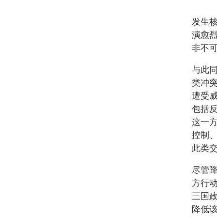
发生
演愈
非不
与此
类冲
遭受
包括
这一
控制、
此类
尽管
方行
三国
降低