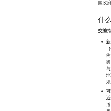
国政
什
交缠
新
（
例
御
与
地
规
可
近
道