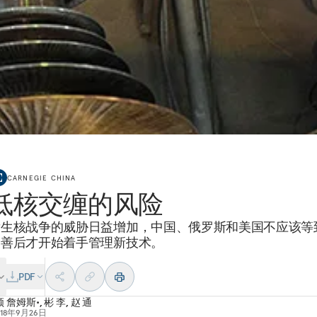
CARNEGIE CHINA
低核交缠的风险
发生核战争的威胁日益增加，中国、俄罗斯和美国不应该等
改善后才开始着手管理新技术。
PDF
 詹姆斯•
,
彬 李
,
赵 通
018年9月26日