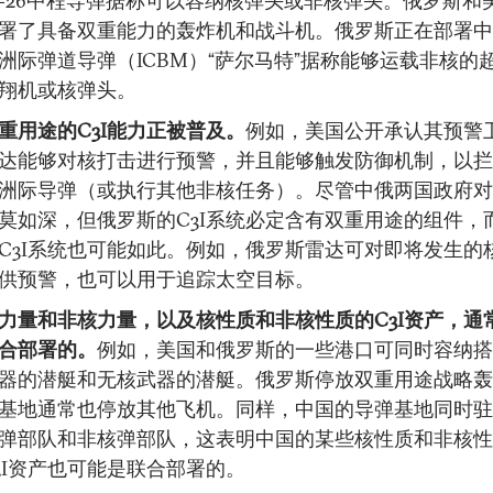
-26中程导弹据称可以容纳核弹头或非核弹头。俄罗斯和
署了具备双重能力的轰炸机和战斗机。俄罗斯正在部署中
洲际弹道导弹（ICBM）“萨尔马特”据称能够运载非核的
翔机或核弹头。
重用途的C3I能力正被普及。
例如，美国公开承认其预警
达能够对核打击进行预警，并且能够触发防御机制，以拦
洲际导弹（或执行其他非核任务）。尽管中俄两国政府对
莫如深，但俄罗斯的C3I系统必定含有双重用途的组件，
C3I系统也可能如此。例如，俄罗斯雷达可对即将发生的
供预警，也可以用于追踪太空目标。
力量和非核力量，以及核性质和非核性质的C3I资产，通
合部署的。
例如，美国和俄罗斯的一些港口可同时容纳搭
器的潜艇和无核武器的潜艇。俄罗斯停放双重用途战略轰
基地通常也停放其他飞机。同样，中国的导弹基地同时驻
弹部队和非核弹部队，这表明中国的某些核性质和非核性
3I资产也可能是联合部署的。