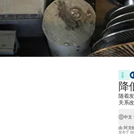
文
章
降
随着
关系
中文
由
阿克顿
发布于
2