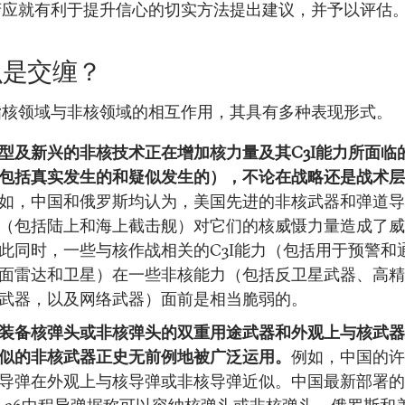
府应就有利于提升信心的切实方法提出建议，并予以评估
么是交缠？
指核领域与非核领域的相互作用，其具有多种表现形式。
型及新兴的非核技术正在增加核力量及其C3I能力所面临
包括真实发生的和疑似发生的），不论在战略还是战术层
如，中国和俄罗斯均认为，美国先进的非核武器和弹道导
（包括陆上和海上截击舰）对它们的核威慑力量造成了威
此同时，一些与核作战相关的C3I能力（包括用于预警和
面雷达和卫星）在一些非核能力（包括反卫星武器、高精
武器，以及网络武器）面前是相当脆弱的。
装备核弹头或非核弹头的双重用途武器和外观上与核武器
似的非核武器正史无前例地被广泛运用。
例如，中国的许
导弹在外观上与核导弹或非核导弹近似。中国最新部署的