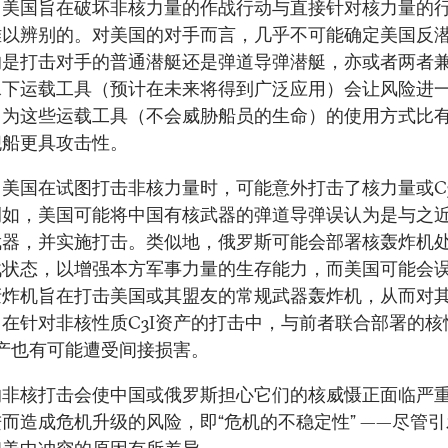
，美国旨在破坏非核力量的作战行动与直接针对核力量的
难以辨别的。对美国的对手而言，几乎不可能确定美国反
的是打击对手的普通潜艇还是弹道导弹潜艇，亦或者两者
水下运载工具（预计在未来将得到广泛应用）会让风险进
因为这些运载工具（不会威胁船员的生命）的使用方式比
舰船更具攻击性。
美国在试图打击非核力量时，可能意外打击了核力量或C3
例如，美国可能将中国有核武器的弹道导弹误认为是与之
武器，并实施打击。类似地，俄罗斯可能会部署核轰炸机
战状态，以增强本方军事力量的生存能力，而美国可能会
轰炸机旨在打击美国或其盟友的常规武器轰炸机，从而对
在针对非核性质C3I资产的打击中，与前者联合部署的核
资产也有可能遭受间接损害。
的非核打击会使中国或俄罗斯担心它们的核威慑正面临严
而造成危机升级的风险，即“危机的不稳定性” ——尽管