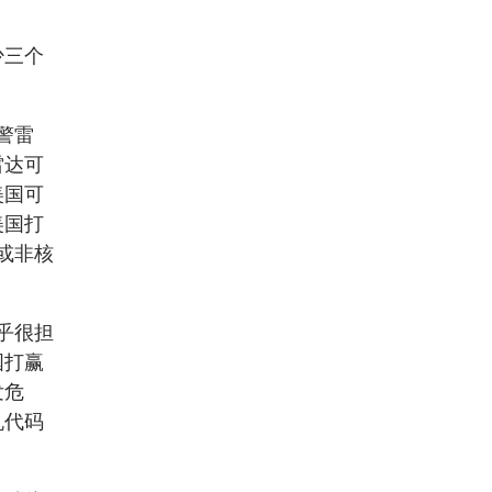
少三个
警雷
雷达可
美国可
美国打
或非核
乎很担
国打赢
发危
机代码