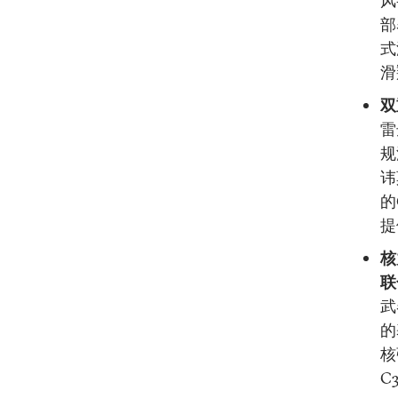
风
部
式
滑
双
雷
规
讳
的
提
核
联
武
的
核
C