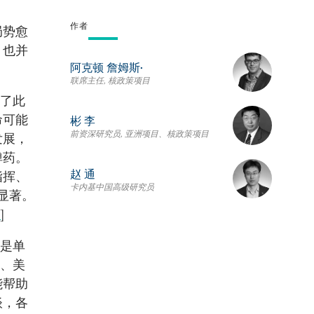
作者
局势愈
，也并
阿克顿 詹姆斯•
联席主任, 核政策项目
生了此
命可能
彬 李
前资深研究员, 亚洲项目、核政策项目
发展，
弹药。
赵 通
指挥、
卡内基中国高级研究员
显著。
]
别是单
俄、美
能帮助
谈，各