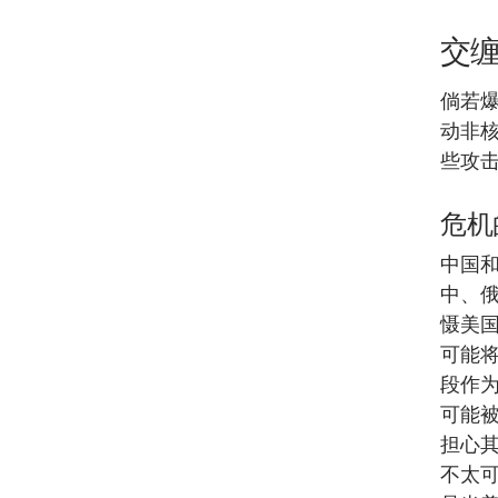
交
倘若
动非
些攻
危机
中国
中、
慑美
可能
段作
可能
担心
不太