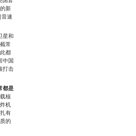
美国皆
的新
超音速
卫星和
截常
此都
而中国
核打击
常都是
载核
炸机
扎有
质的