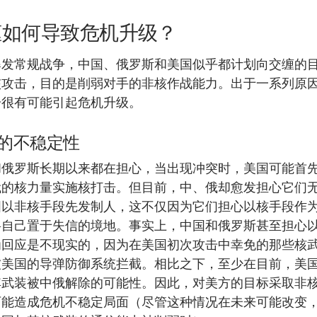
缠如何导致危机升级？
爆发常规战争，中国、俄罗斯和美国似乎都计划向交缠的
核攻击，目的是削弱对手的非核作战能力。出于一系列原
击很有可能引起危机升级。
的不稳定性
和俄罗斯长期以来都在担心，当出现冲突时，美国可能首
俄的核力量实施核打击。但目前，中、俄却愈发担心它们
国以非核手段先发制人，这不仅因为它们担心以核手段作
将自己置于失信的境地。事实上，中国和俄罗斯甚至担心
为回应是不现实的，因为在美国初次攻击中幸免的那些核
被美国的导弹防御系统拦截。相比之下，至少在目前，美
其武装被中俄解除的可能性。因此，对美方的目标采取非
可能造成危机不稳定局面（尽管这种情况在未来可能改变