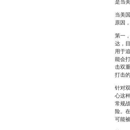
是当
当美
原因
第一，
达，
用于
能会
击双重
打击
针对双
心这
常规
险。
可能