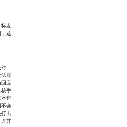
目标发
因，这
先对
无法震
为回应
以核手
武器也
国不会
核打击
，尤其