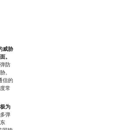
。
的威胁
面。
弹防
胁。
通信的
度常
极为
多弹
东