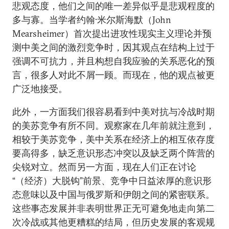
悲观态度，他们之间的唯一差异似乎是悲观程度的
多与寡。当学者约翰·米尔斯海默（John
Mearsheimer）首次提出进攻性现实主义理论并预
测中美之间的激烈竞争时，因其观点在结构上过于
强调不可抗力，并且构想自我应验的关系恶化的预
言，很多人对此不屑一顾。而现在，他的观点被更
广泛地接受。
此外，一方面我们很容易看到中美对抗与冷战时期
的美苏竞争有所不同。观察家在几年前就注意到，
相较于美苏竞争，美中关系在经济上的相互依存度
要高得多，缺乏意识形态冲突以及缺乏两个阵营的
尖锐对立。然而另一方面，现在人们正在讨论
“（经济）大脱钩”前景、竞争中日益浓厚的意识形
态意味以及中国与俄罗斯和伊朗之间的紧密联系。
这些事态发展并非表明世界正无可避免地走向第二
次冷战或其他更糟糕的结局，但历史发展的客观规