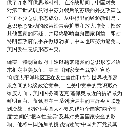
供了许多可供思考材料。在冷战期间，中国对美、
对第三世界以及对中苏分裂后的苏联的外交政策包
含了不少意识形态成分。从中得出的经验教训是，
意识形态驱动的政策经常会扩展和放大冲突，招致
其他国家的怀疑，并最终影响自身国家利益。即使
特朗普政府似乎在做煽动者，中国也应努力避免与
美国发生意识形态冲突。
确实，特朗普政府开始以越来越多的意识形态术语
来框定中美竞争。美国《国家安全战略》宣称：
“印度太平洋地区正在发生自由和专制世界秩序愿
景之间的地缘政治竞争。”在美中竞争的意识形态
维度方面，美国国务卿迈克·蓬佩奥最近的措辞最为
鲜明直白。蓬佩奥在一系列演讲中的言辞令人联想
到冷战，他敦促美国人不要忽视每个国家“两个制
度”之间的“根本性差异”及其对美国国家安全的影
响。他将中国施加的挑战描述为“中国共产党及其