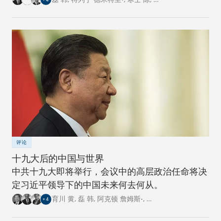
中心的专家从各自国家的角度阐述了对这一倡议的
看法。
评论
十九大后的中国与世界
中共十九大即将举行，会议中的高层政治任命将决
定习近平领导下的中国未来何去何从。
育川 黄
,
磊 韩
,
阿克顿 詹姆斯•
,
…
+
4