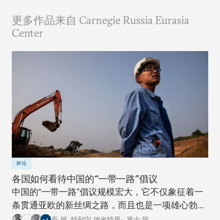
更多作品来自 Carnegie Russia Eurasia
Center
评论
各国如何看待中国的“一带一路”倡议
中国的“一带一路”倡议规模宏大，它不仅象征着一
条贯通亚欧的新丝绸之路，而且也是一项雄心勃勃
的跨国基础设施建设工程。对此，卡内基四个研究
磊 韩
,
特列宁 德米特里•
,
寒士 陈
,
…
+
4