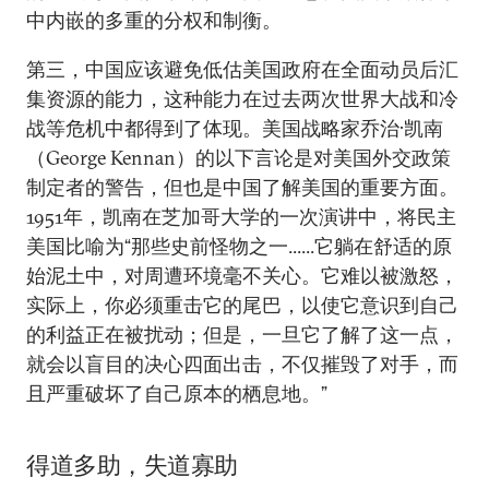
中内嵌的多重的分权和制衡。
第三，中国应该避免低估美国政府在全面动员后汇
集资源的能力，这种能力在过去两次世界大战和冷
战等危机中都得到了体现。美国战略家乔治·凯南
（George Kennan）的以下言论是对美国外交政策
制定者的警告，但也是中国了解美国的重要方面。
1951年，凯南在芝加哥大学的一次演讲中，将民主
美国比喻为“那些史前怪物之一......它躺在舒适的原
始泥土中，对周遭环境毫不关心。它难以被激怒，
实际上，你必须重击它的尾巴，以使它意识到自己
的利益正在被扰动；但是，一旦它了解了这一点，
就会以盲目的决心四面出击，不仅摧毁了对手，而
且严重破坏了自己原本的栖息地。”
得道多助，失道寡助