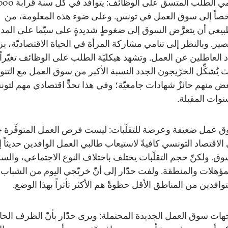
تنامي الطلب المتسق على الوظائف
اً إلى سوق العمل في تونس. وعلى ضوء هذه المعلومة، من
بيعي أن يتعرَّض السوق إلى ضغوطٍ شديدةٍ على سيّما على المد
صير. وبالنظر إلى تنامي مشاركة المرأة في الحياة الاقتصاديّة، يز
 العاطلين عن العمل. وتشهد هيكليّة الطلب على الوظائف تغيّراً ج
 يُشكِّل الخرّيجون الجدد النسبة الأكبر من سوق العمل مع التنويه
عض منهم حائزٌ شهادات جامعيّة؛ وفي هذا تحدٍّ اقتصادي مهم لت
نوات المقبلة.
 عمل ضعيفة وعرضة للتقلّبات: ليست فرص العمل المتوفِّرة حالي
الاقتصاد التونسي كافيةً لاستيعاب طالبي العمل الوافدين حديثاً 
وق. ولكنّ حجم التقلّبات يختلف باختلاف النوع الاجتماعي، والس
مؤهلات والمنطقة. ولفت حدّار إلى أنّ خريّجي اليوم من الشباب
توافدين من المناطق الأقل حظوةً هم الأكثر تأثراً بهذا الوضع.
هات سوق العمل الجديدة المحتملة: ويرى حدّار بأنّ الظرف الحال