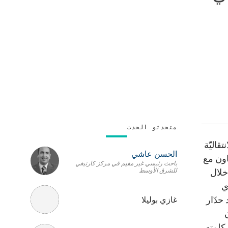
متحدثو الحدث
قاليّة
الحسن عاشي
اون مع
باحث رئيسي غير مقيم في مركز كارنيغي
للشرق الأوسط
ة في خلال
ي
حدّار
غازي بوليلا
 كلمته،