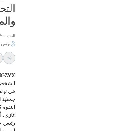
التح
والم
السبت، 9 يوليو 2011
تونس
الشخصيّ
في تونس
الندوة 
غازي، أ
رئيس جم
التنمية 