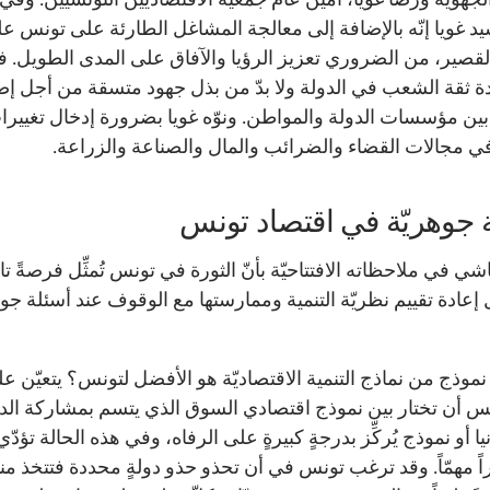
يد غويا إنّه بالإضافة إلى معالجة المشاغل الطارئة على تونس ع
لقصير، من الضروري تعزيز الرؤيا والآفاق على المدى الطويل. فلا
ة ثقة الشعب في الدولة ولا بدّ من بذل جهود متسقة من أجل إص
 بين مؤسسات الدولة والمواطن. ونوّه غويا بضرورة إدخال تغييرا
في مجالات القضاء والضرائب والمال والصناعة والزراعة.
 جوهريّة في اقتصاد تونس
اشي في ملاحظاته الافتتاحيّة بأنّ الثورة في تونس تُمثِّل فرصةً تاري
إعادة تقييم نظريّة التنمية وممارستها مع الوقوف عند أسئلة جوه
نموذج من نماذج التنمية الاقتصاديّة هو الأفضل لتونس؟ يتعيّن ع
س أن تختار بين نموذج اقتصادي السوق الذي يتسم بمشاركة الد
نيا أو نموذج يُركِّز بدرجةٍ كبيرةٍ على الرفاه، وفي هذه الحالة تؤدّي
اً مهمّاً. وقد ترغب تونس في أن تحذو حذو دولةٍ محددة فتتخذ منه