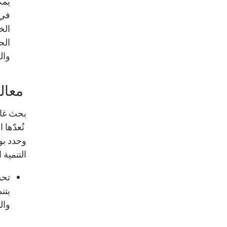
يُم
في 
الخ
الح
وال
معالج
بحث غاز
تُعدّها 
وحدد بو
التنمية 
تحس
بتن
وال