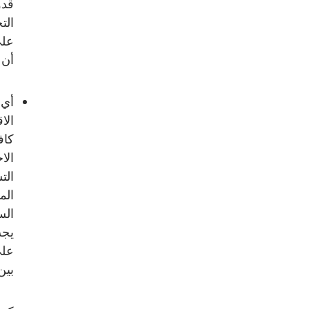
قدو
الت
على
أن 
أي 
الا
كاف
الا
الت
الم
الس
يجب
على
بين