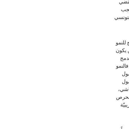
يقضي
يجب
لتونسي
 للنمو
ن يكون
لدمج
فالنمو
صول
صول
اشي،
الحرص
بيّة