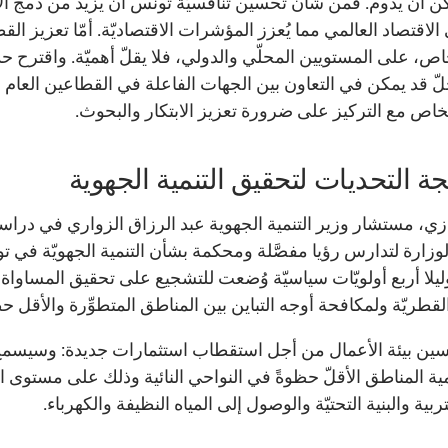
كن أن يدوم. فمن شأن تحسين تنافسيّة تونس أن يزيد من دمج ال
الاقتصاد العالمي مما يُعزز المؤشرات الاقتصاديّة. أمّا تعزيز الق
اص، على المستويين المحلّي والدولي، فلا يقلّ أهميّة. واقترح حدّا
لّ قد يمكن في التعاون بين الجهات الفاعلة في القطاعين العام
خاص مع التركيز على ضرورة تعزيز الابتكار والبحوث.
ة التحديات لتحقيق التنمية الجهوية
ي، مستشار وزير التنمية الجهوية عبد الرزاق الزواري في دراسة
الوزارة لتدارس رؤيا مفصَّلة ومحكمة بشأن التنمية الجهويّة في ت
ليلا أربع أولويّات سياسيّة وُضعت للتشجيع على تحقيق المساواة
القطريّة ولمكافحة أوجه التباين بين المناطق المتطوِّرة والأقل ح
ين بيئة الأعمال من أجل استقطاب استثمارات جديدة: وسيسمح
مية المناطق الأقلّ حظوةً في النواحي النائية وذلك على مستوى ا
تربية والبنية التحتيّة والوصول إلى المياه النظيفة والكهرباء.