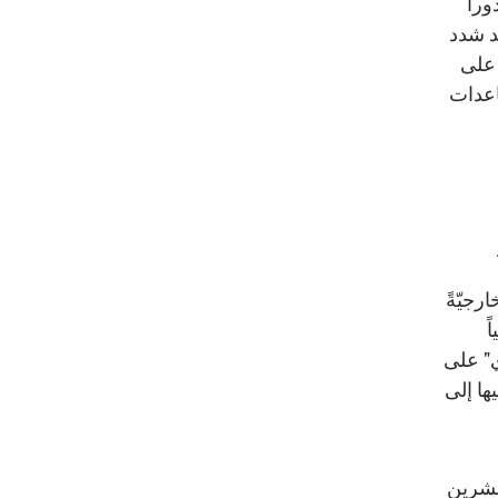
راً
د شدد
 على
اعدات
رجيّةً
ً
ي" على
ا إلى
لعشرين