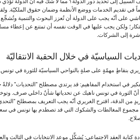
 السبيل إلى تحديد دور الدولة؟ مما لا شكّ فيه أنّ الدولة تؤدّي دو
اً في تقديم الخدمات ووضع الأنظمة وضمان حقوق الملكيّة. ولق
اشي على أنّه يجب على الدولة أن تُعزز البحوث والتنمية وتُشجِّع
بتكار؛ ولكن يجب عليها في الوقت نفسه أن تمتنع عن إعطاء مس
شرة إلى الشركات.
يات السياسيّة في خلال الحقبة الانتقاليّة
ريري بنقاطٍ مهمّةٍ على صلةٍ بالنواحي السياسيّة للثورة في تونس.
فكير في استخدام المفاهيم: قد يرتدي مصطلح "التحديات" دلالةً خا
 أنّ الثورة في تونس ناهيك عن تحدياتها شأنٌ داخلي صرف. وتوخيا
يدٍ من الدقة، اقترح الغريري أنّه يجب التعريف بمصطلح "التحد
ه مجموع المغالطات والشكوك التي قد تصطدم بها تونس في سعيه
صلاح.
دة كتابة العقد الاجتماعي: يُشكِّل موعد الانتخابات في الثالث وا