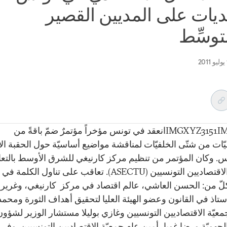
ديات على المديين القصير
توسِّط
IMGXYZ3151IMGZYXانعقد في تونس مؤخراً مؤتمرٌ ضمّ باقةً من
ات من شتّى الخلفيّات لمناقشة مواضيع أساسيّة حول الحقبة الانت
. وكان المؤتمر من تنظيم مركز كارنيغي للشرق الأوسط بالتع
جمعيّة الاقتصاديين التونسيين (ASECTU). تعاقب على تناول الكلم
كلّ من: الحسن العاشي، عالم اقتصاد في مركز كارنيغي، وغرير
ستاذ في القانون وعضو الهيئة العليا لتحقيق أهداف الثورة ومحمد 
عيّة الاقتصاديين التونسيين وغازي بوليلا مستشار الوزير لشؤون
الجهويّة ورضا غويا، أمين عام جمعيّة الاقتصاديين التونسيين. وفي