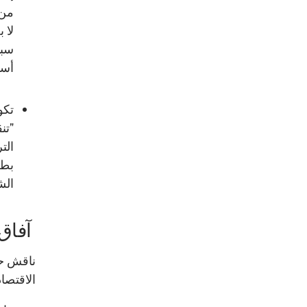
من 
لا 
سبي
أسا
تكو
"تن
الت
بطر
الش
آفاق
ناقش حد
الاقتصا