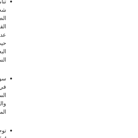
شخص
الط
الق
عدد
حيث
الب
الس
سوق
في 
الس
وال
الم
توج