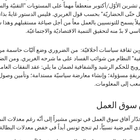
تشرين الأوّل/أكتوبر منعطفاً مهماً على المستويات "التقنيّة والس
بل حتّى الحضاريّة" بحسب قول الغريري. فليس الدستور غايةً بذات
لاً يسمح للتونسيين بالعمل معاً من أجل صياغة مستقبلهم وهذا 
سي لا بدّ منه لتحقيق التنمية الاقتصاديّة والاجتماعيّة.
ين ثقافة سياسات أخلاقيّة: من الضروري وضع آليّات حاسمة م
قية" النظام من شوائب الفساد على ما شرحه الغريري. ومن ال
رويج للحكم الرشيد والشفافية لضمان ما يلي: عقد النفقات العام
يقةٍ مسؤولة؛ وإنشاء معارضة سياسيّة مستدامة؛ وتأمين وصول
عب إلى المعلومات.
 سوق العمل
ّار آفاق سوق العمل في تونس مشيراً إلى أنّه رغم معدلات النم
دي المرضية نسبيّاً، لم تنجح تونس أبداً في خفض معدلات البطالة