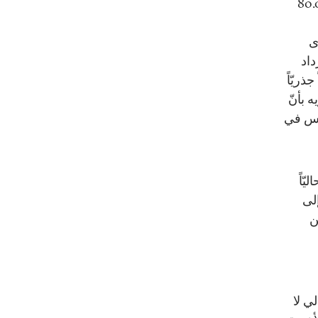
: يتوافد في كلّ سنة قرابة 80.000
ى
داد
ذريّاً
 بأنّ
ونس في
ّاً
إلى
ن
ي لا