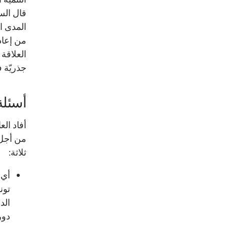
قال الس
المدى ا
من إعاد
العلاقة
جذريّة 
أسئلة
أفاد الع
من أجل 
ثلاثة:
أي 
تون
الد
دور