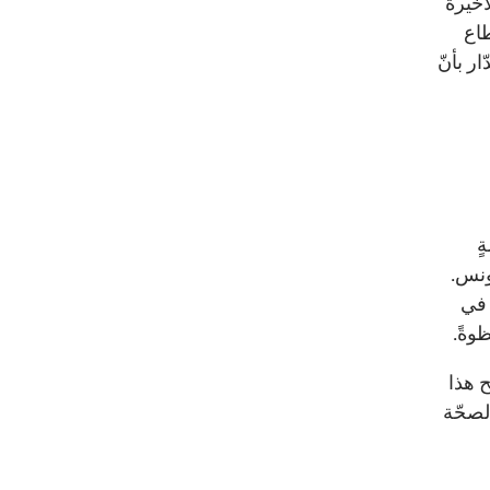
أخيرة
طاع
ر بأنّ
ٍ
ونس.
 في
ظوةً.
 هذا
لصحّة