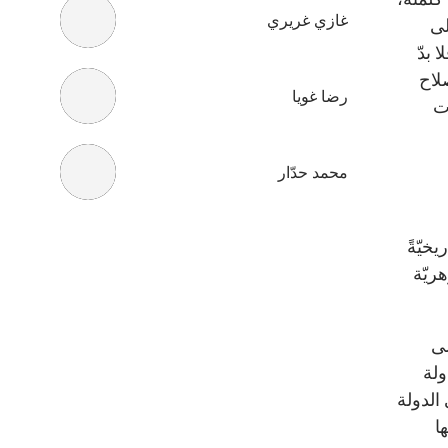
غازي غريري
لى
 بدّ
لاح
رضا غويا
ت
محمد حدّار
خيّةً
ريّة
لى
ولة
 الدولة
ا