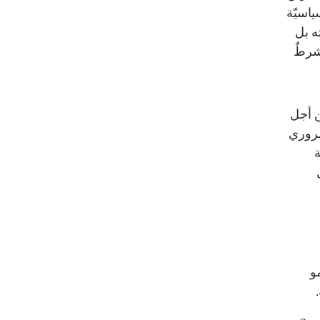
ياسيّة
ه بل
شرطٌ
ن أجل
ضروري
ة
و
.