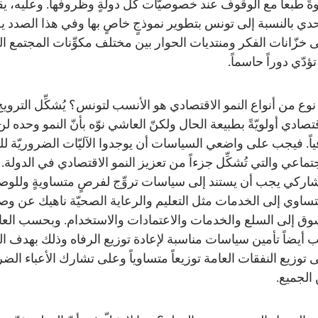
ةً طبعاً مع الوقوف عند خصوصيّات كلّ دولةٍ وظروفها. وعليه، 
حدي بالنسبة إلى تونس بتطوير نموذجٍ خاصٍ بها وفي هذا الصدد 
 خزّانات الفكر ومنتديات الحوار بين مختلف مكوِّنات المجتمع ا
تؤدّي دوراً حاسماً.
نوع من أنواع النمو الاقتصادي هو الأنسب لتونس؟ يُشكِّل الترويج
قتصادي أولويّةً بطبيعة الحال ولكنّ العاشي نوّه بأنّ النمو وحده ل
ياً. فيجب على واضعي السياسات أن يوجدوا الآليّات الضروريّة ل
جتماعي والتي تُشكِّل جزءاً من تعزيز النمو الاقتصادي في الدولة. 
شاركي يجب أن يستند إلى سياسات تروِّج لفرصٍ متساويةٍ وللو
تساوي إلى الخدمات مثل التعليم والرعاية الصحيّة ناهيك عن و
وق إلى السلع والخدمات والاعتمادات والاستخدام. وبحسب الع
 أيضاً تأمين سياسات مناسبة لإعادة توزيع الرفاه وذلك بهدف 
 توزيع النفقات العامة توزيعاً متساوياً وعلى تشارك الأعباء الضري
 الجميع.