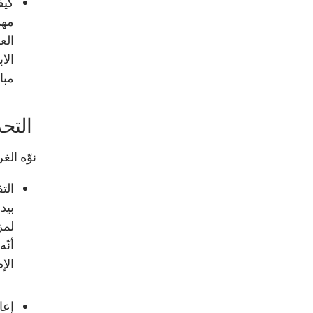
كيف
مهم
الع
الا
مبا
التحد
نوّه الغ
الت
بيد
لمز
أنّ
الإ
إعا