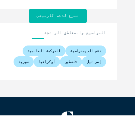
تبرع لدعم كارنيغي
المواضيع والمناطق الرائجة
دعم الديمقراطية
الحوكمة العالمية
إسرائيل
فلسطين
أوكرانيا
سورية