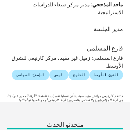
ماجد المذحجي:
مدير مركز صنعاء للدراسات
الاستراتيجية.
مدير الجلسة
فارع المسلمي
فارع المسلمي
:
زميل غير مقيم، مركز كارنيغي للشرق
الأوسط.
الشرق الأوسط
الخليج
اليمن
الإصلاح السياسي
لا تتخذ كارنيغي مواقف مؤسسية بشأن قضايا السياسة العامة؛ الآراء المعبر عنها هنا
هي آراء المؤلف(ين) ولا تعكس بالضرورة آراء كارنيغي أو موظفيها أو أمنائها.
متحدثو الحدث