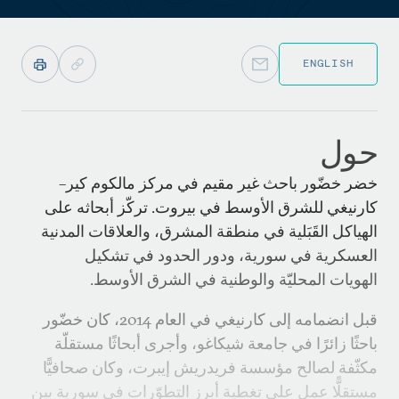
ENGLISH
حول
خضر خضّور باحث غير مقيم في مركز مالكوم كير–
كارنيغي للشرق الأوسط في بيروت. تركّز أبحاثه على
الهياكل القَبَلية في منطقة المشرق، والعلاقات المدنية
العسكرية في سورية، ودور الحدود في تشكيل
الهويات المحليّة والوطنية في الشرق الأوسط.
قبل انضمامه إلى كارنيغي في العام 2014، كان خضّور
باحثًا زائرًا في جامعة شيكاغو، وأجرى أبحاثًا مستقلّة
مكثّفة لصالح مؤسسة فريدريش إيبرت، وكان صحافيًّا
مستقلًّا عمل على تغطية أبرز التطوّرات في سورية بين