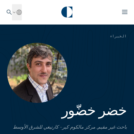
الخبراء
خضر خضّور
باحث غير مقيم, مركز مالكوم كير– كارنيغي للشرق الأوسط