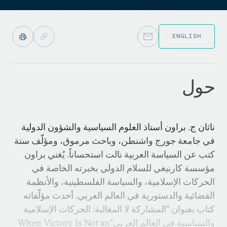
ENGLISH
حول
ناثان ج. براون أستاذ العلوم السياسية والشؤون الدولية
في جامعة جورج واشنطن، وباحث مرموق، ومؤلّف ستة
كتب عن السياسة العربية نالت استحساناً. يُغني براون
مؤسسة كارنيغي للسلام الدولي بخبرته الخاصة في
الحركات الإسلامية، والسياسة الفلسطينية، والأنظمة
القضائية والدستورية في العالم العربي. أحدث مؤلّفاته
كتاب بعنوان "المشاركة لا المغالبة: الحركات الإسلامية
والسياسية في العالم العربي"When Victory Is Not an