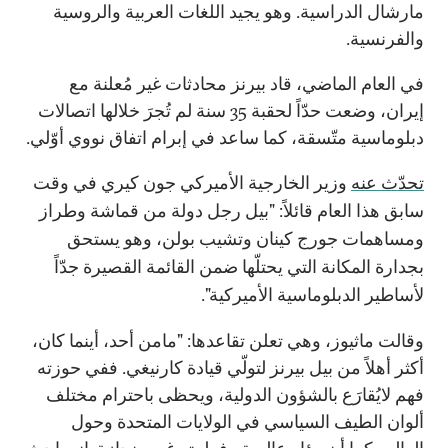
مارشال الدراسية. وهو يجيد اللغات العربية والروسية
والفرنسية.
في العام الماضي، قاد بيرنز محادثات غير مُعلنة مع
إيران، وضعت حدّاً لحقبة 35 سنة لم تُجرَ خلالها اتصالات
دبلوماسية متّسقة، كما ساعد في إبرام اتفاق نووي أوّلي.
تحدّث عنه
وزير الخارجية الأميركي جون كيري في وقت
سابق هذا العام قائلاً: "بيل رجل دولة من قماشة وطراز
ومساهمات جورج كينان وتشيب بولن، وهو يستحق
بجدارة المكانة التي يحتلّها ضمن القائمة القصيرة جدّاً
لأساطير الدبلوماسية الأميركية".
وقالت ماثيوز، وهي تعلن تقاعدها: "مامن أحد، أينما كان،
أكثر أهلاً من بيل بيرنز لتولّي قيادة كارنيغي. ففي حوزته
فهم لايُقارَع بالشؤون الدولية، ويحظى باحترام مختلف
ألوان الطيف السياسي في الولايات المتحدة وحول