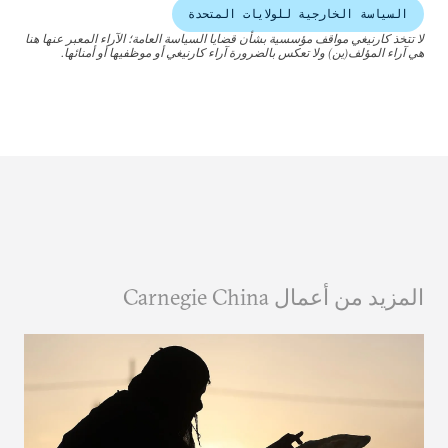
السياسة الخارجية للولايات المتحدة
لا تتخذ كارنيغي مواقف مؤسسية بشأن قضايا السياسة العامة؛ الآراء المعبر عنها هنا
هي آراء المؤلف(ين) ولا تعكس بالضرورة آراء كارنيغي أو موظفيها أو أمنائها.
المزيد من أعمال Carnegie China