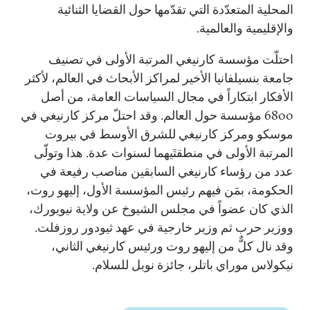
المحلية المتعدّدة التي تقدّمها حول القضايا الثنائية
والإقليمية والعالمية.
احتلّت مؤسسة كارنيغي المرتبة الأولى في تصنيف
جامعة بنسيلفانيا الأخير لمراكز الأبحاث في العالم، لأكثر
الأفكار ابتكاراً في مجال السياسات العامة، من أصل
6800 مؤسسة حول العالم. وقد احتلّ مركز كارنيغي في
موسكو ومركز كارنيغي للشرق الأوسط في بيروت
المرتبة الأولى في منطقتَيهما لسنوات عدة. هذا وتولّى
عدد من رؤساء كارنيغي السابقين مناصب رفيعة في
الحكومة، بمَن فيهم رئيس المؤسسة الأول، إليهو روت،
الذي كان عضواً في مجلس الشيوخ عن ولاية نيويورك،
ووزير حرب ثم وزير خارجية في عهد ثيودور روزفلت.
وقد نال كلٌّ من إليهو روت ورئيس كارنيغي الثاني،
نيكولاس موراي باتلر، جائزة نوبل للسلام.