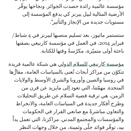
مؤسسة عالمية رائدة حصدت الجوائز. ونجاحها يوفّر
الأرضية المثالية لبيل بيرنز كي يدفع المؤسسة إلى
مستويات جديدة من الإنجاز والتأثير".
ستستمر ماثيوز، بعد تسليم منصبها لبيرنز في 4 شباط/
فبراير 2014، في العمل في مؤسسة كارنيغي بصفتها
باحثة أولى متميّزة، مكرّسةً وقتها للكتابة.
مؤسسة كارنيغي للسلام الدولي
هي شبكة عالمية فريدة
تتكوّن من مراكز أبحاث تُعنى بالسياسات العامة، مقارُّها
في روسيا والصين وأوروبا والشرق الأوسط والولايات
المتحدة. مهمّتنا، التي تعود إلى مايزيد عن قرن من
الزمن، هي ترقية قضية السلام عن طريق التحليلات
وطرح أفكار جديدة في السياسات العامة، والانخراط
والتعاون مباشرةً مع صانعي القرار في الحكومات
والمؤسسات والمجتمع المدني. مراكزنا، التي تعمل يداً
بيد، توفّر فوائد جلّى وثمينة، من خلال وجهات النظر