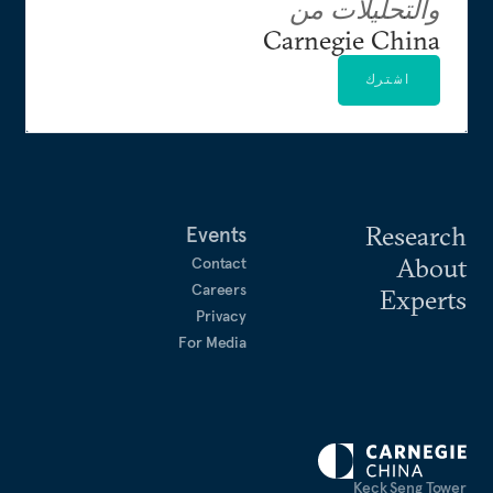
والتحليلات من
Carnegie China
اشترك
Research
Events
About
Contact
Careers
Experts
Privacy
For Media
Keck Seng Tower