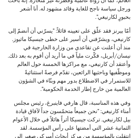
العالم، كما أن رؤاه عالمية وفطرته غير منحازة. إنه باحث
ورجل سياسة ناجح للغاية وقائد مشهود له. أنا أشعر
بحبورٍ لكارنيغي".
أمّا بيرنز فقد علّق على تعيينه قائلاً: "يسرّني أن أنضمّ إلى
كارنيغي، ويشرّفني أن أسير على خطى جيسيكا ماثيوز.
منذ أن أعلنت عن تقاعدي من وزارة الخارجية في
نيسان/أبريل، فكّرت ملياً في ما أريد أن أقوم به بعد ذلك.
وأعتقد أن كارنيغي، مع مراكزها الخمسة حول العالم
وموظّفيها وباحثيها الرائعين، تقدّم فرصةً استثنائيةً
للاستمرار في الاضطلاع بدور مهم وبنّاء في الشؤون
العالمية من خارج إطار الخدمة الحكومية".
وفي هذه المناسبة، قال هارفي فاينبرغ، رئيس مجلس
أمناء كارنيغي: "نحن جميعاً متحمّسون جداً لآفاق قيادة
بيل لكارنيغي. تركت جيسيكا أثراً هائلاً في خلال الأعوام
الثمانية عشر التي أمضتها على رأس المؤسسة. لقد
انتقلت بالمؤسسة من مركز أبحاث أميركي صغير إلى