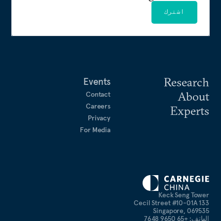
اشترك
Research
Events
About
Contact
Careers
Experts
Privacy
For Media
Keck Seng Tower
133 Cecil Street #10-01A
Singapore, 069535
الهاتف: +65 9650 7648