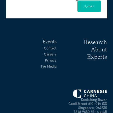
اشترك
Research
Events
About
Contact
Careers
Experts
Privacy
For Media
Keck Seng Tower
133 Cecil Street #10-01A
Singapore, 069535
الهاتف: +65 9650 7648