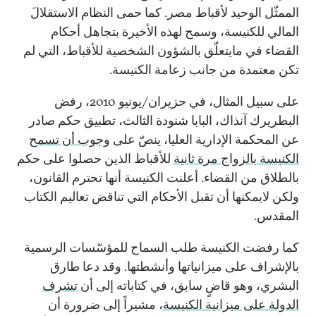
الممثّل الوحيد لأقباط مصر. كما حمى النظام الاستقلالَ
المالي للكنيسة، وسمح لهذه الأخيرة بتجاهل أحكام
القضاء في مايتعلّق بالشؤون الشخصية للأقباط، التي لم
تكن معتمدة من جانب زعامة الكنيسة.
على سبيل المثال، في حزيران/يونيو 2010، رفض
البطريرك آنذاك، البابا شنودة الثالث، تطبيق حكم صادر
عن المحكمة الإدارية العليا، ينصّ على
وجوب أن تسمح
الكنيسة بالزواج مرة ثانية
للأقباط الذين حصلوا على حكم
بالطلاق من القضاء. أعلنت الكنيسة أنها تحترم القانون،
ولكن لايمكنها أن تقبل الأحكام التي تناقض تعاليم الكتاب
المقدس.
كما رفضت الكنيسة طلب السماح للمؤسّسات الرسمية
بالإشراف على ميزانياتها وأنشطتها. وقد دعا طارق
البشري، وهو قاضٍ سابق، في كتاباته إلى أن
تشرف
الدولة على ميزانية الكنيسة
، مشيراً إلى ضرورة أن