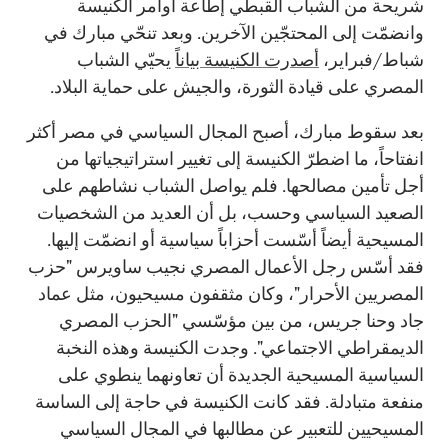
شريحة من الشباب القبطي إطاعة أوامر الكنيسة
وانضمّت إلى المحتجّين الآخرين. وبعد تنحّي مبارك في
شباط/فبراير،
أصدرت الكنيسة بياناً
يحيّي الشباب
المصري على قيادة الثورة، والجيش على حماية البلاد.
بعد سقوط مبارك، أصبح المجال السياسي في مصر أكثر
انفتاحاً، ما اضطرّ الكنيسة إلى تغيير استراتيجياتها من
أجل تأمين مصالحها. فلم يواصل الشباب نشاطهم على
الصعيد السياسي وحسب، بل أن العديد من الشخصيات
المسيحية أيضاً أسّست أحزاباً سياسية أو انضمّت إليها.
فقد أسّس رجل الأعمال المصري نجيب ساويرس "حزب
المصريين الأحرار"، وكان مثقفون مسيحيون، مثل عماد
جاد وحنا جريس، من بين مؤسّسي "الحزب المصري
الديمقراطي الاجتماعي". وجدت الكنيسة وهذه النخبة
السياسية المسيحية الجديدة أن تعاونهما ينطوي على
منفعة متبادلة. فقد كانت الكنيسة في حاجة إلى الساسة
المسيحيين للتعبير عن مطالبها في المجال السياسي