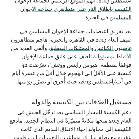
أغسطس 2013،
اتّهم الموقع الرسمي لجماعة الإخوان
الكنيسة بإطلاق النار على متظاهري جماعة الإخوان
المسلمين
في الجيزة.
بعد تفريق اعتصامات جماعة الإخوان المسلمين في
صيف العام 2013 في القاهرة والجيزة،
هاجم متظاهرون
غاضبون الكنائس والممتلكات القبطية
، وألقى العديد من
الأقباط بمسؤولية العنف على عاتق جماعة الإخوان.
فوفقاً لمنظمة "هيومن رايتس ووتش"، تعرّضت 42
كنيسة على الأقلّ إلى الهجوم خلال أقلّ من عشرة أيام
في آب/أغسطس 2013، حيث أُحرِق أو تضرّر 37 منها.
مستقبل العلاقات بين الكنيسة والدولة
دعم الكنيسة للمسار السياسي بعد تدخّل الجيش في
العام 2013 منحها مكانةً متميّزةً في النظام الجديد، مادفع
الكنيسة إلى محاولة إحياء الاتفاق القديم الذي كانت
عقدته مع نظام مبارك. وساعدت التغييرات التي قامت