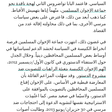
السياسي. فاعتمد البابا تواضروس الثاني
لهجة ناقدة نحو
جماعة الإخوان المسلمين
، متّهماً إياها بتهميش الأقباط.
كما ذهب أبعد من ذلك، فاعترض على بعض سياسات
مرسي الأخرى، بما في ذلك محاولته إقالة عدد من
القضاة.
في غضون ذلك، انتهزت جماعة الإخوان المسلمين فرصة
انخراط الكنيسة في السياسة لحشد الدعم لسياساتها في
أوساط بعض المسلمين المحافظين دينياً. وخلال الجدل
حول الاستفتاء الدستوري في كانون الأول/ديسمبر 2012،
اتّهم الإخوان الكنيسة بتعبئة الراهبات للتصويت ضد
مشروع الدستور
. وقد سهّلت المزاعم القائلة بأن
المعارضة قبطية في الأساس، على الإخوان إقناع
المسلمين المحافظين بالتصويت بالموافقة على
الدستور، ولاسيّما في صعيد مصر. كما اعتُمِدَت
الاستراتيجية نفسها لتشويه الدعوة إلى احتجاجات ضد
مرسي في 30 حزيران/يونيو 2013. وطالبت أصوات