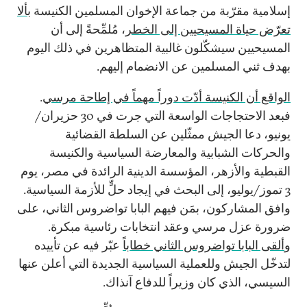
إسلامية مقرّبة من جماعة الإخوان المسلمين الكنيسة
بألا
تعرّض حياة المسيحيين إلى الخطر
، مُلمِّحةً إلى أن
المسيحيين سيشكّلون غالبية المتظاهرين في ذلك اليوم
بهدف ثني المسلمين عن الانضمام إليهم.
الواقع أن الكنيسة أدّت دوراً مهماً في إطاحة مرسي
.
فبعد الاحتجاجات الواسعة التي جرت في 30 حزيران/
يونيو، دعا الجيش ممثّلين عن السلطة القضائية
والحركات الشبابية والمعارضة السياسية والكنيسة
القبطية والأزهر، المؤسسة الدينية الرائدة في مصر، يوم
3 تموز/يوليو، إلى البحث في إيجاد حلٍّ للأزمة السياسية.
وافق المشاركون، بمَن فيهم البابا تواضروس الثاني، على
ضرورة عزل مرسي وعقد انتخابات رئاسية مبكرة.
و
ألقى البابا تواضروس الثاني خطاباً
عبّر فيه عن تأييده
لتدخّل الجيش وللعملية السياسية الجديدة التي أعلن عنها
السيسي، الذي كان وزيراً للدفاع آنذاك.