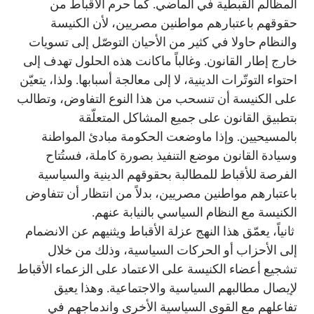
المظالم القبطية في الماضي. كما حرم الأقباط من
حقوقهم باعتبارهم مواطنين مصريين، لأن الكنيسة
والنظام حاولا في كثير من الأحيان التوصّل إلى تسويات
خارج إطار القانون. وغالباً ماكانت هذه الحلول تهدف إلى
احتواء التوتّرات الدينية، لا إلى معالجة أسبابها. ولذا، يتعيّن
على الكنيسة أن تنسحب من هذا النوع التفاوض، وتطالب
بتطبيق القانون على جميع المشاكل المتعلّقة
بالمسيحيين. وإذا ماوضعت الحكومة مبادئ المواطنة
وسيادة القانون موضع التنفيذ بصورة كاملة، فستُتاح
الفرصة للأقباط للمطالبة بحقوقهم الدينية والسياسية
باعتبارهم مواطنين مصريين، بدلاً من انتظار أن تتفاوض
الكنيسة مع النظام السياسي بالنيابة عنهم.
ثانياً، يعمّق هذا النهج عزلة الأقباط ويثنيهم عن الانضمام
إلى الأحزاب أو الحركات السياسية، وذلك من خلال
تشجيع أعضاء الكنيسة على الاعتماد على الزعماء الأقباط
لإيصال مطالبهم السياسية والاجتماعية. وهذا يعيق
تفاعلهم مع القوى السياسية الأخرى واندماجهم في