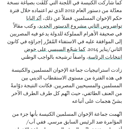
كما شاركت الكنيسة في اللجنة التي كُلِّفَت بصياغة نسخة
معدّلة من دستور العام 2012 الذي تم اعتماده خلال فترة
حكم الإخوان المسلمين. فضلاً عن ذلك،
أيّد البابا
تواضروس الثاني مشروع الدستور الجديد
، وكتب مقالاً
في صحيفة الأهرام المملوكة للدولة يدعو فيه المصريين
إلى الموافقة عليه في الاستفتاء المُقرَّر إجراؤه في كانون
الثاني/يناير 2014.
كما شجّع السيسي على خوض
انتخابات الرئاسة
، واصفاً ترشيحه بالواجب الوطني
زادت استراتيجيات جماعة الإخوان المسلمين والكنيسة
في هذه الفترة من مستوى الاستقطاب الديني بين
المسلمين والمسيحيين المصريين. فكانت النتيجة دوّامةً
من العنف الطائفي، حيث اتّهم كل طرف الطرف الآخر
بشنّ هجمات على أتباعه
اتّهمت جماعة الإخوان المسلمين الكنيسة بأنها جزء من
المؤامرة ضد الرئيس السابق مرسي. ففي آب/