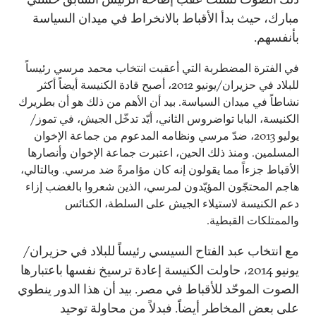
مبارك، حيث بدأ الأقباط بالانخراط في ميدان السياسة
بأنفسهم.
في الفترة المضطربة التي أعقبت انتخاب محمد مرسي رئيساً
للبلاد في حزيران/يونيو 2012، أصبح قادة الكنيسة أيضاً أكثر
نشاطاً في ميدان السياسة. بيد أن الأهم من ذلك هو أن بطريرك
الكنيسة، البابا تواضروس الثاني، أيّد تدخّل الجيش، في تموز/
يوليو 2013، ضدّ مرسي ونظامه المدعوم من جماعة الإخوان
المسلمين. ومنذ ذلك الحين، اعتبرت جماعة الإخوان وأنصارها
الأقباط جزءاً مما يقولون إنه كان مؤامرةً ضد مرسي. وبالتالي،
هاجم المحتجّون المؤيّدون لمرسي، الذين شعروا بالغضب إزاء
دعم الكنيسة لاستيلاء الجيش على السلطة، الكنائس
والممتلكات القبطية.
مع انتخاب عبد الفتاح السيسي رئيساً للبلاد في حزيران/
يونيو 2014، حاولت الكنيسة إعادة ترسيخ نفسها باعتبارها
الصوت الموحّد للأقباط في مصر. بيد أن هذا الدور ينطوي
على بعض المخاطر أيضاً. فبدلاً من محاولة توحيد