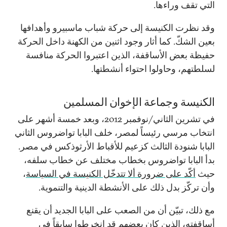
التي تقف وراءها.
وقد نظرت الكنيسة إلى حركة شباب ماسبيرو وأهدافها
بعين الشكّ. كما أثار وجود اثنين من الكهنة داخل الحركة
حفيظة بعض الأساقفة، الذين اعتبروا الحركة منافسة
لسلطتهم، وحاولوا احتواء أنشطتها.
الكنيسة وجماعة الإخوان المسلمين
في تشرين الثاني/نوفمبر 2012، وبعد خمسة أشهر على
انتخاب مرسي رئيساً لمصر، خلف البابا تواضروس الثاني
البابا شنودة الثالث كزعيم للأقباط الأرثوذكس في مصر.
بدأ البابا تواضروس بخطاب مختلف عن خطاب سلفه،
حيث
أكّد على ضرورة ألا تتدخّل الكنيسة في السياسة
،
وأن تركّز بدل ذلك على الأنشطة الدينية والتنموية.
مع ذلك، تبيّن أن من الصعب على البابا الجديد أن يقنع
أساقفته، الذين كان بعضهم قد انخرطوا سابقاً في