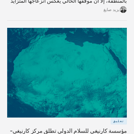
بالمنطقة، إلا أن موقفها الحالي يعكس انزعاجها المتزايد
مما تعتبره سياسةً أميركيةً هدفها سدّ الطريق أمام
يزيد صايغ
وصولها إلى مصادر الطاقة في الشرق الأوسط.
تعليق
مؤسسة كارنيغي للسلام الدولي تطلق مركز كارنيغي-