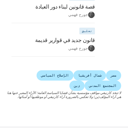
قصة قانونين لبناء دور العبادة
جورج فهمي
تعليق
قانون جديد في قوارير قديمة
جورج فهمي
مصر
شمال أفريقيا
الإصلاح السياسي
المجتمع المدني
دِين
لا تتخذ كارنيغي مواقف مؤسسية بشأن قضايا السياسة العامة؛ الآراء المعبر عنها هنا
هي آراء المؤلف(ين) ولا تعكس بالضرورة آراء كارنيغي أو موظفيها أو أمنائها.