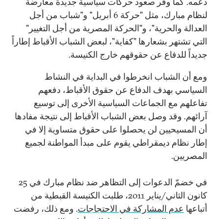
دعمه. كما وفّر صعود حركات سياسية جديدة معارضة
لنظام مبارك، مثل "حركة 6 أبريل" و"شباب من أجل
العدالة والحرية"، و"الحركة المصرية من أجل التغيير"
التي تشتهر بشعارها "كفاية"، لبعض الشباب الأقباط إطاراً
جديداً للدفاع عن حقوقهم خارج الكنيسة.
ومع أن الشباب انخرطوا في البداية في النشاط
السياسي بهدف الدفاع عن حقوق الأقباط، دفعهم
تفاعلهم مع الجماعات السياسية الأخرى إلى توسيع
آرائهم. وقد وصل بعض الشباب الأقباط إلى نتيجة مفادها
أن المسيحيين لن يحصلوا على حقوق متساوية إلا في
إطار نظام ديمقراطي يقوم على مبدأ المواطنة لجميع
المصريين.
في خضمّ الدعوات إلى التظاهر ضد نظام مبارك في 25
كانون الثاني/يناير 2011، طلبت الكنيسة القبطية من
أتباعها
عدم المشاركة في الاحتجاجات
. ومع ذلك، رفضت