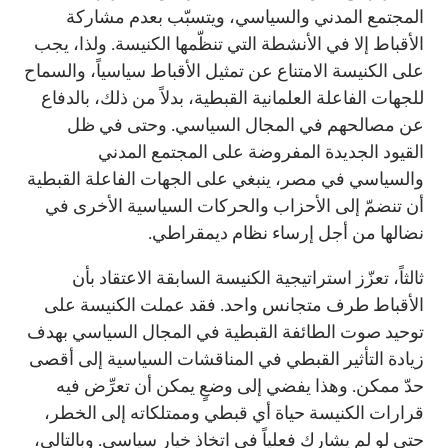
المجتمع المدني والسياسي، ويتسبّب بعدم مشاركة
الأقباط إلا في الأنشطة التي تنظّمها الكنيسة. ولذا، يجب
على الكنيسة الامتناع عن تمثيل الأقباط سياسياً، والسماح
للجهات الفاعلة العلمانية القبطية، بدلاً من ذلك، بالدفاع
عن مصالحهم في المجال السياسي. وحتى في ظل
القيود الجديدة المفروضة على المجتمع المدني
والسياسي في مصر، ينبغي على الجهات الفاعلة القبطية
أن تنضمّ إلى الأحزاب والحركات السياسية الأخرى في
نضالها من أجل إرساء نظام ديمقراطي.
ثالثاً، تعزّز استراتيجية الكنيسة السابقة الاعتقاد بأن
الأقباط طرف متجانس واحد. فقد عملت الكنيسة على
توحيد صوت الطائفة القبطية في المجال السياسي بهدف
زيادة التأثير القبطي في المناقشات السياسية إلى أقصى
حدّ ممكن. وهذا يفضي إلى وضعٍ يمكن أن تعرِّض فيه
قرارات الكنيسة حياة أي قبطي وممتلكاته إلى الخطر،
حتى لو لم يشارك فعلياً في اتخاذ خيار سياسي. وبالتالي،