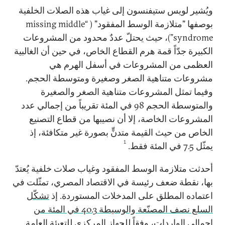
ويُشير لويس ستيفنسون إلى غياب هذه الصلات الخلفية
بوصفها "متلازمة الوسط المفقود" ( “missing middle
syndrome”)، حيث يحتلّ عددٌ محدود من المشروعات
الكبيرة جدّاً قمة هرم القطاع الخاص، في حين أن الغالبية
العظمى من المشروعات في أسفل الهرم هي
مشروعات متناهية الصغر وصغيرة ومتوسطة الحجم.
وفيما تمثل المشروعات متناهية الصغر والصغيرة
والمتوسطة الحجم 98 في المئة تقريباً من إجمالي عدد
المشروعات الخاصة، إلا أن نصيبها من قطاع التصنيع
الخاص من حيث القيمة متدنٍّ بصورة غير متكافئة، إذ
1
يمثّل 7.5 في المئة فقط.
أحدثت متلازمة الوسط المفقود وغياب صلات خلفية يُعتدّ
بها، نقطة ضعف رئيسة في الاقتصاد المصري، تمثّلت في
اعتماده المطلق على المدخلات المستوردة. إذ
تشكّل
السلع نصف المصنّعة والوسيطة 40.3 في المئة من
إجمالي الواردات
، وفقاً للجهاز المركزي للتعبئة العامة