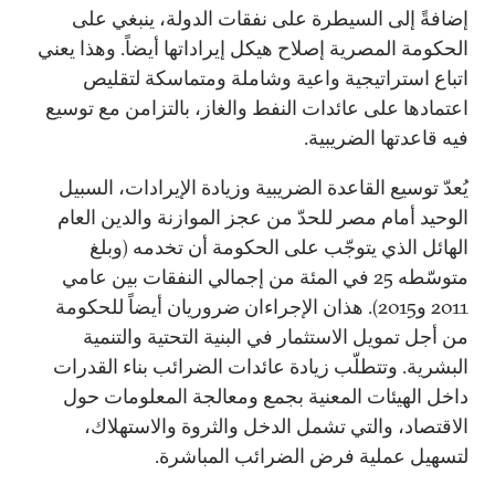
إضافةً إلى السيطرة على نفقات الدولة، ينبغي على
الحكومة المصرية إصلاح هيكل إيراداتها أيضاً. وهذا يعني
اتباع استراتيجية واعية وشاملة ومتماسكة لتقليص
اعتمادها على عائدات النفط والغاز، بالتزامن مع توسيع
فيه قاعدتها الضريبية.
يُعدّ توسيع القاعدة الضريبية وزيادة الإيرادات، السبيل
الوحيد أمام مصر للحدّ من عجز الموازنة والدين العام
الهائل الذي يتوجّب على الحكومة أن تخدمه (وبلغ
متوسّطه 25 في المئة من إجمالي النفقات بين عامي
2011 و2015). هذان الإجراءان ضروريان أيضاً للحكومة
من أجل تمويل الاستثمار في البنية التحتية والتنمية
البشرية. وتتطلّب زيادة عائدات الضرائب بناء القدرات
داخل الهيئات المعنية بجمع ومعالجة المعلومات حول
الاقتصاد، والتي تشمل الدخل والثروة والاستهلاك،
لتسهيل عملية فرض الضرائب المباشرة.