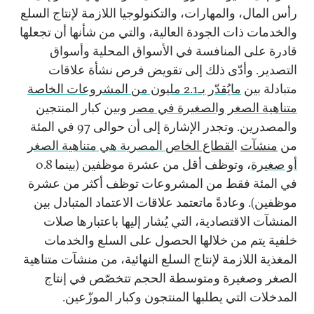
رأس المال، والمهارات، والتكنولوجيا اللازمة لإنتاج السلع
والخدمات ذات الجودة العالية، والتي من شأنها أن تجعلها
قادرة على المنافسة في الأسواق المحلية وأسواق
التصدير. وأدّى ذلك إلى تقويض فرص نشأة علاقات
متبادلة بين
مايُقدّر بـ2.1 مليون من المشروعات الخاصة
متناهية الصغر والصغيرة في مصر
وبين كبار المنتجين
والمصدرين. وتجدر الإشارة إلى أن حوالى 97 في المئة
من
منشآت
ا
لقطاع الخاص
المصرية هي متناهية الصغر
أو صغيرة
، وتوظف أقل من عشرة موظفين (بينما 0.8
في المئة فقط من المشروعات توظف أكثر من عشرة
موظفين). وعادةً ماتعتمد علاقات الاعتماد المتبادل بين
المنشآت الاقتصادية، التي يُشار إليها باعتبارها صلات
خلفية يتم من خلالها الحصول على السلع والخدمات
المغذية اللازمة لإنتاج السلع النهائية، من منشآت متناهية
الصغر وصغيرة ومتوسطة الحجم تتخصّص في إنتاج
المدخلات التي يطلبها المنتجون وكبار الموزّعين.