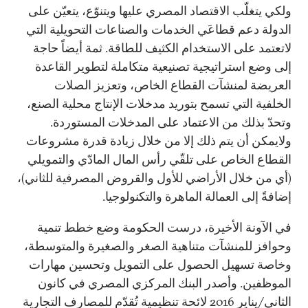
ولكي يتغلّب الاقتصاد المصري عليها ويتنوّع، يتعيّن على
الدولة دعم قطاعَي الخدمات والصناعات التحويلية التي
لاتعتمد على الاستخدام الكثيف للطاقة. ثمة أيضاً حاجة
إلى وضع استراتيجية تصنيعية متكاملة لتطوير القاعدة
العريضة لمنشآت القطاع الخاص، وتعزيز الصلات
الخلفية التي تسمح بتوريد مدخلات الإنتاج محلية الصنع،
وتحدّ بذلك من الاعتماد على المدخلات المستوردة.
ولايمكن أن يتم ذلك إلا من خلال زيادة قدرة مشروعات
القطاع الخاص على تلقّي رأس المال المادّي والتمويلي
(أي من خلال الأراضي للأول والقروض المصرفية للثاني)،
إضافةً إلى العمالة الماهرة والتكنولوجيا.
في الآونة الأخيرة، درست الحكومة وضع خطط تنمية
وحوافز للمنشآت متناهية الصغر والصغيرة والمتوسطة،
وخاصة تسهيل الحصول على التمويل وتحسين مهارات
الموظفين. وأصدر البنك المركزي المصري في كانون
الثاني/يناير 2016 لائحة تنظيمية تُقدّم للمصارف التجارية