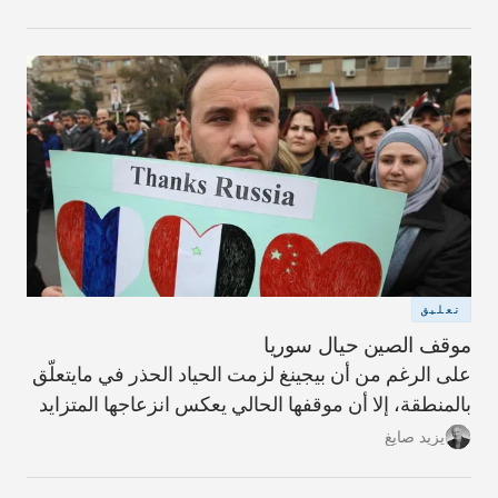
التطورات الجيو-سياسية المحيّرة التي تعمل في إطارها
كارنيغي هذه الأيام، وماقد يحمله العام 2015.
تعليق
موقف الصين حيال سوريا
على الرغم من أن بيجينغ لزمت الحياد الحذر في مايتعلّق
بالمنطقة، إلا أن موقفها الحالي يعكس انزعاجها المتزايد
مما تعتبره سياسةً أميركيةً هدفها سدّ الطريق أمام
يزيد صايغ
وصولها إلى مصادر الطاقة في الشرق الأوسط.