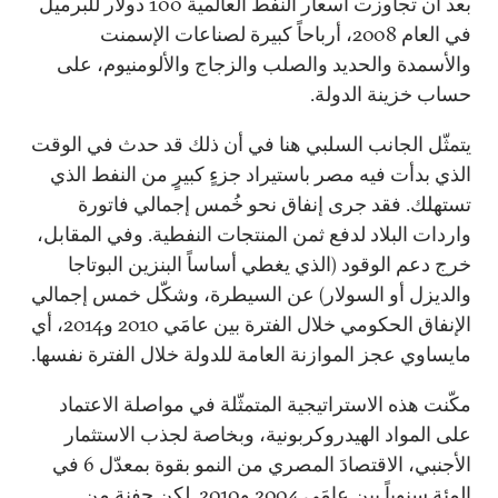
بعد أن تجاوزت أسعار النفط العالمية 100 دولار للبرميل
في العام 2008، أرباحاً كبيرة لصناعات الإسمنت
والأسمدة والحديد والصلب والزجاج والألومنيوم، على
حساب خزينة الدولة.
يتمثّل الجانب السلبي هنا في أن ذلك قد حدث في الوقت
الذي بدأت فيه مصر باستيراد جزءٍ كبيرٍ من النفط الذي
تستهلك. فقد جرى إنفاق نحو خُمس إجمالي فاتورة
واردات البلاد لدفع ثمن المنتجات النفطية. وفي المقابل،
خرج دعم الوقود (الذي يغطي أساساً البنزين البوتاجا
والديزل أو السولار) عن السيطرة، وشكّل خمس إجمالي
الإنفاق الحكومي خلال الفترة بين عامَي 2010 و2014، أي
مايساوي عجز الموازنة العامة للدولة خلال الفترة نفسها.
مكّنت هذه الاستراتيجية المتمثّلة في مواصلة الاعتماد
على المواد الهيدروكربونية، وبخاصة لجذب الاستثمار
الأجنبي، الاقتصادَ المصري من النمو بقوة بمعدّل 6 في
المئة سنوياً بين عامَي 2004 و2010. لكن حفنة من