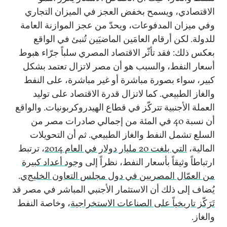
الاقتصادي، ويسمح بخفض العجز في الميزان التجاري
وفي ميزان المدفوعات، ويحدّ من عجز الموازنة العامة
للدولة. لكن أرقام العامَين الماضيَين تُنبئ في الواقع
بعكس ذلك: فقد تأثّر الاقتصاد المصري سلباً جرّاء هبوط
أسعار النفط، والسبب هو أن مصر لاتزال تعتمد بشكل
كبير، سواء بصورة مباشرة أو غير مباشرة، على النفط
والغاز الطبيعي. كما لاتزال قدرة الاقتصاد على توليد
العملة الأجنبية تتركّز في قطاع الهيدروكربونيات. والواقع
أن نسبة 40 في المئة من إجمالي صادرات مصر من
السلع تشمل النفط والغاز الطبيعي. ثم أن التحويلات
المالية،
التي بلغت 20 مليار دولار في العام 2014
، ترتبط
ارتباطاً وثيقاً بأسعار النفط، نظراً إلى
وجود أعداد كبيرة
من العمّال المصريين في دول مجلس التعاون الخليج
ي
.
يُضاف إلى ذلك أن الاستثمار الأجنبي المباشر في مصر قد
تَرَكّز تاريخياً على الصناعات الاستخراجية
، وخاصة النفط
والغاز.