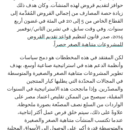
حوافز لتقديم قروض لهذه المنشآت. وكان هدف ذلك
زيادة حصة المصارف من إجمالي القروض المُقدَّمة إلى
القطاع الخاص من 5 إلى 20 في المئة في غضون أربع
سنوات. وفي وقت سابق، في تشرين الثاني/نوفمبر
2014، صدر قانون لتنظيم
قواعد تقديم القروض
للمشروعات متناهية الصغر حصراً
.
لكن المفتقد في هذه المخططات هو دمج سياسات
وأنظمة الدعم هذه في استراتيجية صناعية أوسع، بهدف
تطوير المشروعات متناهية الصغر والصغيرة والمتوسطة
في المجالات المحدّدة التي يطلبها كبار المنتجين
والمصدّرين. وإذا مانجحت هذه الاستراتيجية في السنوات
المقبلة، سيصبح من الممكن تقليص اعتماد مصر على
الواردات من السلع نصف المصنّعة بصورة ملحوظة.
علاوةً على ذلك، سيتم خلق فرص عمل أكثر إنتاجية،
عندما تكتسب المنشآت متناهية الصغر والصغيرة
والمتوسطة قدرة أكبر على الوصول إلى الأسواق المحلية