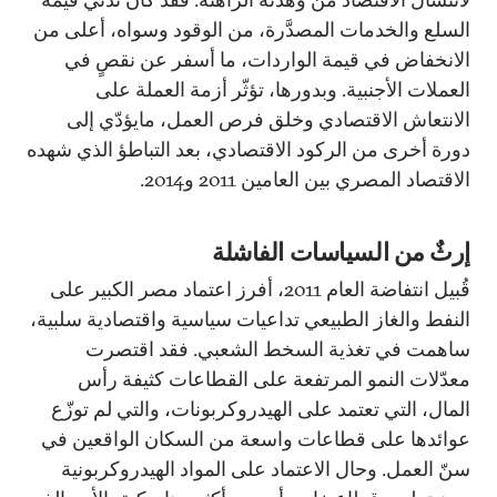
السلع والخدمات المصدَّرة، من الوقود وسواه، أعلى من
الانخفاض في قيمة الواردات، ما أسفر عن نقصٍ في
العملات الأجنبية. وبدورها، تؤثّر أزمة العملة على
الانتعاش الاقتصادي وخلق فرص العمل، مايؤدّي إلى
دورة أخرى من الركود الاقتصادي، بعد التباطؤ الذي شهده
الاقتصاد المصري بين العامين 2011 و2014.
إرثٌ من السياسات الفاشلة
قُبيل انتفاضة العام 2011، أفرز اعتماد مصر الكبير على
النفط والغاز الطبيعي تداعيات سياسية واقتصادية سلبية،
ساهمت في تغذية السخط الشعبي. فقد اقتصرت
معدّلات النمو المرتفعة على القطاعات كثيفة رأس
المال، التي تعتمد على الهيدروكربونات، والتي لم توزّع
عوائدها على قطاعات واسعة من السكان الواقعين في
سنّ العمل. وحال الاعتماد على المواد الهيدروكربونية