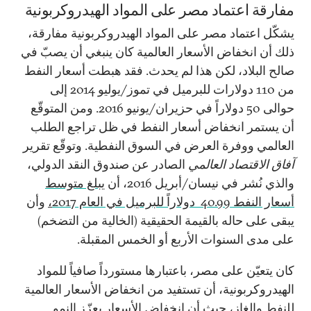
مفارقة اعتماد مصر على المواد الهيدروكربونية
يشكّل اعتماد مصر على المواد الهيدروكربونية مفارقة،
ذلك أن انخفاض الأسعار العالمية كان ينبغي أن يصبّ في
صالح البلاد، لكن هذا لم يحدث. فقد هبطت أسعار النفط
من 110 دولارات للبرميل في تموز/يوليو 2014 إلى
حوالى 50 دولاراً في حزيران/يونيو 2016. ومن المتوقّع
أن يستمر انخفاض أسعار النفط في ظل تراجع الطلب
العالمي ووفرة العرض في السوق النفطية. وتوقّع تقرير
آفاق الاقتصاد العالمي
الصادر عن صندوق النقد الدولي،
والذي نُشر في نيسان/أبريل 2016، أن
يبلغ متوسط
أسعار النفط
40.99
دولاراً للبرميل في العام 2017
،
وأن
يبقى على حاله بالقيمة الحقيقية (الخالية من التضخم)
على مدى السنوات الأربع أو الخمس المقبلة.
كان يتعيّن على مصر، باعتبارها مستورداً صافياً للمواد
الهيدروكربونية، أن تستفيد من انخفاض الأسعار العالمية
للنفط والغاز، حيث أن انخفاض الأسعار يعزّز النمو