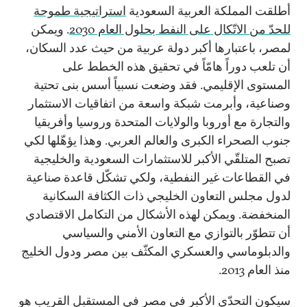
أطلقت المملكة العربية السعودية
استراتيجية طموحة
للحدّ من الاتّكال على النفط بحلول العام 2030
. ويمكن
لمصر، باعتبارها أكبر دولة عربية من حيث عدد السكان،
أن تلعب دوراً هامّاً في تحقيق هذه الخطط على
المستوى الإقليمي. فقد وضعت نسبياً أسس بنى تحتية
وصناعية، وأبرمت شبكة واسعة من اتفاقيات الاستثمار
والتجارة مع أوروبا والولايات المتحدة وروسيا وأفريقيا
جنوب الصحراء الكبرى والعالم العربي. وهذا يؤهّلها لكي
تصبح المتلقّي الأكبر للاستثمارات السعودية والخليجية
في القطاعات غير النفطية، ولكي تشكّل قاعدة صناعية
لدول مجلس التعاون الخليجي ذات الكثافة السكانية
المنخفضة. ويمكن لهذه الأشكال من التكامل الاقتصادي
أن تتطوّر بالتوازي مع التعاون الأمني والسياسي
والدبلوماسي والعسكري المكثّف بين مصر ودول الخليج
منذ العام 2013.
سيكون التحدّي الأكبر في مصر في المستقبل القريب هو