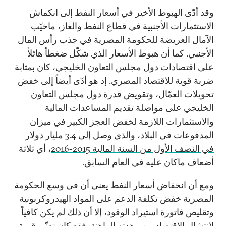
وقد أدّى الهبوط الأخير في أسعار النفط إلى انكماش
الاستثمارات الأجنبية في قطاع النفط والغاز، ماخيّب
الآمال العريضة للحكومة المصرية في جذب رأس المال
الأجنبي. كما أن هبوط الأسعار الذي شكّل ضغطاً هائلاً
على اقتصادات دول مجلس التعاون الخليجي، كان بمثابة
ضربة قوية للاقتصاد المصري. إذ هو أدّى أيضاً إلى خفض
تحويلات العمّال، وتقويض قدرة دول مجلس التعاون
الخليجي على مواصلة تقديم المساعدات المالية
والاستثمارات اللازمة لخفض العجز الكبير في ميزان
المدفوعات في البلاد، والذي
وصل إلى 3.4 مليار دولار
في النصف الأول من السنة المالية 2015-2016
، أي ثلاثة
أضعاف ماكان عليه في العام السابق.
ومع أن انخفاض أسعار النفط يعني أن في وسع الحكومة
المصرية خفض تكلفة الدعم على المواد الهيدروكربونية
وتقليص فاتورة استيراد الوقود، إلا أن ذلك لم يكن كافياً
لانتشال الاقتصاد من وهدته الراهنة. فقد كان تدنّي قيمة