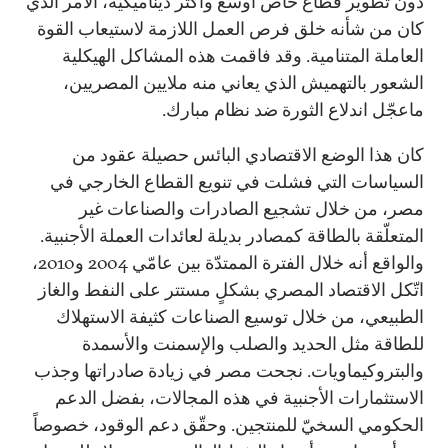
دون تطوير قطاع خاص أوسع وأكثر ديناميكية، الأمر الذي
كان من شأنه خلق فرص العمل اللازمة لاستيعاب القوة
العاملة المتنامية. وقد فاقمت هذه المشاكل الهيكلية
الشعور بالتهميش الذي يعاني منه ملايين المصريين،
ماعجّل اندلاع الثورة ضد نظام مبارك.
كان هذا الوضع الاقتصادي البائس حصيلة عقود من
السياسات التي فشلت في تنويع القطاع الخارجي في
مصر، من خلال تشجيع الصادرات والصناعات غير
المتعلّقة بالطاقة كمصادر بديلة لعائدات العملة الأجنبية.
والواقع أنه خلال الفترة الممتدّة بين عامّي 2004 و2010،
اتّكل الاقتصاد المصري بشكلٍ مستتر على النفط والغاز
الطبيعي، من خلال توسيع الصناعات كثيفة الاستهلاك
للطاقة مثل الحديد والصلب والإسمنت والأسمدة
والبتروكيماويات. نجحت مصر في زيادة صادراتها وجذب
الاستثمارات الأجنبية في هذه المجالات، بفضل الدعم
الحكومي السخيّ للمنتجين. وحقّق دعم الوقود، خصوصاً