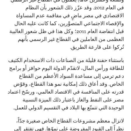
في العام 2012. وقد عزّز ذلك الشعور بأن النظام
الاقتصادي في مصر ماضٍ في مفاقمة عدم المساواة
والإقصاء الاجتماعي المتصوَّرين، كما كانت عليه الحال
قبل انتفاضة العام 2011؛ وكل هذا في ظل شعور الغالبية
العظمى من العاملين في القطاع غير الرسمي بأنهم
تُركوا على قارعة الطريق.
باستثناء حفنة قليلة من الصناعات ذات الاستخدام الكثيف
للطاقة ورأس المال، لاتقدّم الدولة اليوم حوافز أو برامج
دعم ترمي إلى مساعدة السواد الأعظم من القطاع
الخاص. وقد أعاق ذلك إمكانية نمو هذا القطاع، وقوّض
قدرته على المنافسة في الاقتصاد العالمي، ورسّخ اعتماد
مصر على النفط والغاز باعتبار ذلك الميزة النسبية
الوحيدة التي تتمتّع بها البلاد في التقسيم الدولي للعمل.
لاتزال معظم مشروعات القطاع الخاص صغيرة جدّاً،
نظراً إلى القيود المفروضة على نموّها. فهي تفتقر إلى