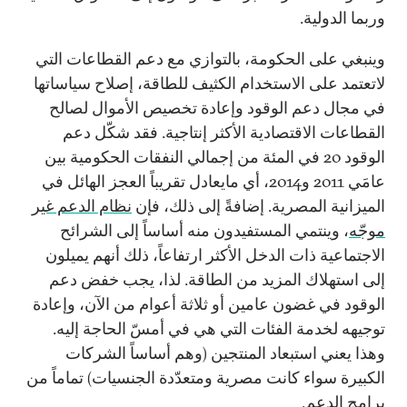
وربما الدولية.
وينبغي على الحكومة، بالتوازي مع دعم القطاعات التي
لاتعتمد على الاستخدام الكثيف للطاقة، إصلاح سياساتها
في مجال دعم الوقود وإعادة تخصيص الأموال لصالح
القطاعات الاقتصادية الأكثر إنتاجية. فقد شكّل دعم
الوقود 20 في المئة من إجمالي النفقات الحكومية بين
عامَي 2011 و2014، أي مايعادل تقريباً العجز الهائل في
الميزانية المصرية. إضافةً إلى ذلك، فإن
نظام الدعم غير
موجّه
، وينتمي المستفيدون منه أساساً إلى الشرائح
الاجتماعية ذات الدخل الأكثر ارتفاعاً، ذلك أنهم يميلون
إلى استهلاك المزيد من الطاقة. لذا، يجب خفض دعم
الوقود في غضون عامين أو ثلاثة أعوام من الآن، وإعادة
توجيهه لخدمة الفئات التي هي في أمسّ الحاجة إليه.
وهذا يعني استبعاد المنتجين (وهم أساساً الشركات
الكبيرة سواء كانت مصرية ومتعدّدة الجنسيات) تماماً من
برامج الدعم.