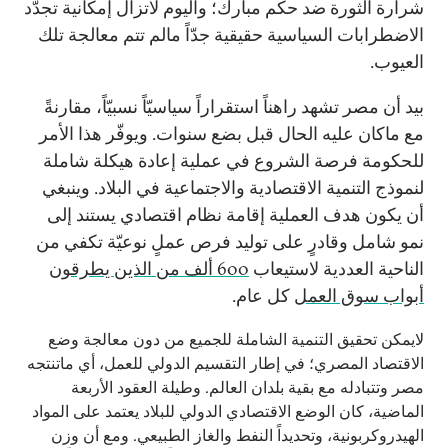
شرارة الثورة ضد حكم مبارك؛ واليوم لاتزال إمكانية تجدّد
الاضطرابات السياسية حقيقية جدّاً مالم تتم معالجة تلك
العيوب.
بيد أن مصر تشهد راهناً استقراراً سياسيّاً نسبيّاً، مقارنةً
مع ماكان عليه الحال قبل بضع سنوات. ويوفّر هذا الأمر
للحكومة فرصة الشروع في عملية إعادة هيكلة شاملة
لنموذج التنمية الاقتصادية والاجتماعية في البلاد. وينبغي
أن يكون هدف العملية إقامة نظام اقتصادي يستند إلى
نمو شامل وقادرٍ على توليد فرص عملٍ نوعيّة تكفي من
الناحية العددية لاستيعاب
600
ألف من الذين يطرقون
أبواب سوق العمل
كل عام.
لايمكن تحقيق التنمية الشاملة للجميع من دون معالجة وضع
الاقتصاد المصري؛ في إطار التقسيم الدولي للعمل، أي ماتنتجه
مصر وتتبادله مع بقية بلدان العالم. وطيلة العقود الأربعة
الماضية، كان الوضع الاقتصادي الدولي للبلاد يعتمد على المواد
الهيدروكربونية، وتحديداً النفط والغاز الطبيعي. ومع أن وزن