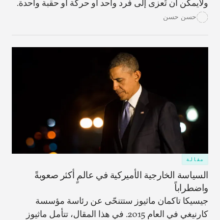
ولايمكن أن تُعزى إلى فرد واحد أو حركة أو حقبة واحدة.
وبالتالي، يُعدّ فهمُها أمراً ضرورياً لإلحاق الهزيمة بالتنظيم.
حسن حسن
مقالة
السياسة الخارجية الأميركية في عالمٍ أكثر صعوبةً
واضطراباً
جيسيكا تاكمان ماثيوز ستتنحّى عن رئاسة مؤسسة
كارنيغي في العام 2015. في هذا المقال، تتأمل ماثيوز