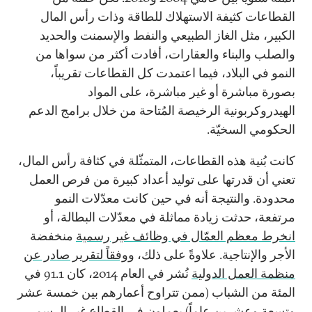
القطاعات كثيفة الاستهلاك للطاقة وذات رأس المال
الكبير، مثل الغاز الطبيعي والنفط والإسمنت والحديد
والصلب والبناء والعقارات، أفادت أكثر من سواها من
النمو في البلاد، فيما اعتمدت كل القطاعات تقريباً،
بصورة مباشرة أو غير مباشرة، على المواد
الهيدروكربونية الرخيصة المُتاحة من خلال برامج الدعم
الحكومي السخيّة.
كانت بُنية هذه القطاعات، المتمثّلة في كثافة رأس المال،
تعني أن قدرتها على توليد أعداد كبيرة من فرص العمل
محدودة. والنتيجة أنه في حين كانت معدّلات النمو
مرتفعة، حدثت زيادة مماثلة في معدّلات البطالة، أو
انخرط معظم العمّال في وظائف غير رسمية
منخفضة
الأجر والإنتاجية. علاوةً على ذلك، و
وفقاً لتقرير صادر عن
منظمة العمل الدولية
نُشر في العام 2014، كان 91.1 في
المئة من الشباب (ممن تتراوح أعمارهم بين خمسة عشر
وتسعة وعشرين عاماً) يعملون في القطاع غير الرسمي