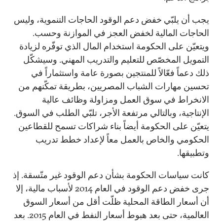
يجب أن يلبّي خفض دعم الوقود الحاجات التنموية، وليس
الحاجات المالية لخفض العجز في الموازنة وحسب.
ويتعيّن على الحكومة استخدام المال الذي توفّره لزيادة
التمويل المخصّص للتعليم والتدريب المهني. وسيشكّل
ذلك دعماً فعّالاً للمنتجين بصورة عامة واستثماراً في
تحسين مهارات الشباب المصريين، بطريقة تمكّنهم من
الانخراط في سوق العمل ومزاولة وظائف عالية
الإنتاجية، وبالتالي مرتفعة الأجر، تلبّي الطلب في السوق.
يتعيّن على الحكومة أيضاً بناء شراكات تسمح للقطاعين
الحكومي والخاص بالعمل معاً لإعداد خطط تدريب
وتطبيقها.
كانت سياسات الحكومة بشأن دعم الوقود غير متّسقة. إذ
جرى خفض دعم الوقود في العام 2014 لأسباب مالية، إلا
أن أسعار الطاقة المحلية ظلّت أقل من أسعار السوق
العالمية، حتى بعد هبوط أسعار النفط في العام 2015. بعد