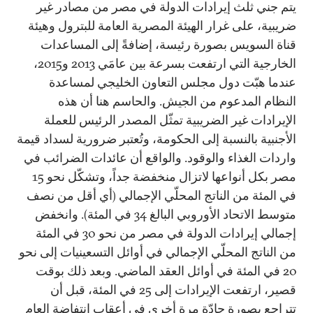
يتم جني ثلث إيرادات الدولة في مصر من مصادر غير
ضريبية، على غرار الهيئة المصرية العامة للبترول وهيئة
قناة السويس بصورة رئيسة، إضافةً إلى المساعدات
الخارجية التي ارتفعت بسرعة بين عامَي 2013 و2015،
عندما هبّت دول مجلس التعاون الخليجي لمساعدة
النظام المدعوم من الجيش. والحاسم هنا أن هذه
الإيرادات غير الضريبية تمثّل المصدر الرئيس للعملة
الأجنبية بالنسبة إلى الحكومة، وتُعتبر ضرورية لسداد قيمة
واردات الغذاء والوقود. والواقع أن عائدات الضرائب في
مصر بكل أنواعها لاتزال منخفضة جداً، وتشكّل نحو 15
في المئة من الناتج المحلّي الإجمالي (أي أقل من نصف
متوسط ​​الاتحاد الأوروبي البالغ 34 في المئة). وانخفض
إجمالي إيرادات الدولة في مصر من نحو 30 في المئة
من الناتج المحلّي الإجمالي في أوائل التسعينيات إلى نحو
20 في المئة في أوائل العقد الماضي. وبعد ذلك بوقت
قصير، ارتفعت الإيرادات إلى 25 في المئة، قبل أن
تتراجع بصورة حادّة مرة أخرى في أعقاب انتفاضة العام