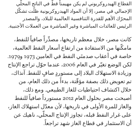
القطاع الهيدروكربوني لم يكن مهيمناً قطّ في الناتج المحلّي
الإجمالي في مصر، إلا أن المواد الهيدروكربونية ظلّت تشكّل
المحرّك الأهم للقدرة التنافسية العالمية للبلاد، والمصدر
الرئيس للعائدات المباشرة وغير المباشرة من العملات الأجنبية.
كانت مصر، خلال معظم تاريخها، مصدِّراً صافياً للنفط،
مامكّنها من الاستفادة من ارتفاع أسعار النفط العالمية،
خاصة في أعقاب صدمتَي النفط في العامين 1973 و1979.
لكن الوضع تغيّر في العام 2006، عندما حوّل تراجع الإنتاج
وزيادة الاستهلاك البلاد إلى مستوردٍ صافٍ للنفط. آنذاك،
تم تعويض ذلك بصفة مؤقّتة، بدءاً من ذلك العام، من
خلال اكتشاف احتياطيات للغاز الطبيعي. ومع ذلك،
أصبحت مصر بحلول العام 2012 مستورداً صافياً للنفط
والغاز للمرة الأولى في تاريخها، لأن معدّل استهلاك الغاز،
على غرار النفط قبله، تجاوز الإنتاج المحلّي، ناهيك عن
أن الاستثمار في قطاع الغاز شهد تراجعاً.