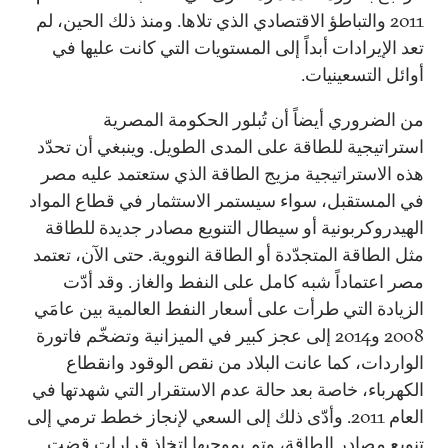
2011 والتباطؤ الاقتصادي الذي تلاها. ومنذ ذلك الحين، لم
تعد الإيرادات أبداً إلى المستويات التي كانت عليها في
أوائل التسعينيات.
من الضروري أيضاً أن تُبلور الحكومة المصرية
استراتيجية للطاقة على المدى الطويل. وينبغي أن تحدّد
هذه الاستراتيجية مزيج الطاقة الذي ستعتمد عليه مصر
في المستقبل، سواء سيستمر الاستثمار في قطاع المواد
الهيدروكربونية أو سيطال التنويع مصادر جديدة للطاقة
مثل الطاقة المتجدّدة أو الطاقة النووية. حتى الآن، تعتمد
مصر اعتماداً شبه كامل على النفط والغاز. وقد أدّت
الزيادة التي طرأت على أسعار النفط العالمية بين عامَي
2008 و2014 إلى عجز كبير في الميزانية وتضخّم فاتورة
الواردات، كما عانت البلاد من نقص الوقود وانقطاع
الكهرباء، خاصة بعد حالة عدم الاستقرار التي شهدتها في
العام 2011. وأدّى ذلك إلى السعي لإنجاز خطط ترمي إلى
تنويع مصادر الطاقة، وتم بموجبها اتخاذ قرارات قضت