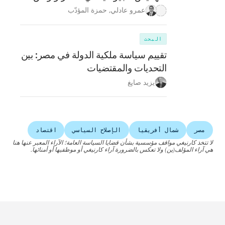
عمرو عادلي
,
حمزة المؤدّب
البحث
تقييم سياسة ملكية الدولة في مصر: بين
التحديات والمقتضيات
يزيد صايغ
مصر
شمال أفريقيا
الإصلاح السياسي
اقتصاد
لا تتخذ كارنيغي مواقف مؤسسية بشأن قضايا السياسة العامة؛ الآراء المعبر عنها هنا
هي آراء المؤلف(ين) ولا تعكس بالضرورة آراء كارنيغي أو موظفيها أو أمنائها.